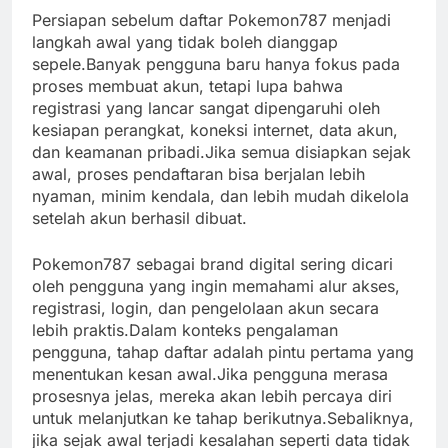
Persiapan sebelum daftar Pokemon787 menjadi
langkah awal yang tidak boleh dianggap
sepele.Banyak pengguna baru hanya fokus pada
proses membuat akun, tetapi lupa bahwa
registrasi yang lancar sangat dipengaruhi oleh
kesiapan perangkat, koneksi internet, data akun,
dan keamanan pribadi.Jika semua disiapkan sejak
awal, proses pendaftaran bisa berjalan lebih
nyaman, minim kendala, dan lebih mudah dikelola
setelah akun berhasil dibuat.
Pokemon787 sebagai brand digital sering dicari
oleh pengguna yang ingin memahami alur akses,
registrasi, login, dan pengelolaan akun secara
lebih praktis.Dalam konteks pengalaman
pengguna, tahap daftar adalah pintu pertama yang
menentukan kesan awal.Jika pengguna merasa
prosesnya jelas, mereka akan lebih percaya diri
untuk melanjutkan ke tahap berikutnya.Sebaliknya,
jika sejak awal terjadi kesalahan seperti data tidak