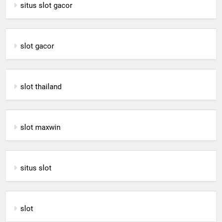
situs slot gacor
slot gacor
slot thailand
slot maxwin
situs slot
slot