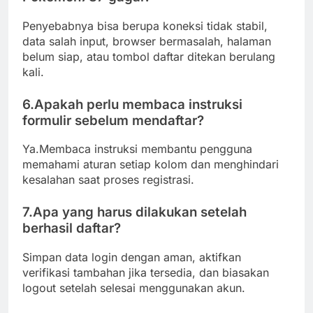
Penyebabnya bisa berupa koneksi tidak stabil,
data salah input, browser bermasalah, halaman
belum siap, atau tombol daftar ditekan berulang
kali.
6.Apakah perlu membaca instruksi
formulir sebelum mendaftar?
Ya.Membaca instruksi membantu pengguna
memahami aturan setiap kolom dan menghindari
kesalahan saat proses registrasi.
7.Apa yang harus dilakukan setelah
berhasil daftar?
Simpan data login dengan aman, aktifkan
verifikasi tambahan jika tersedia, dan biasakan
logout setelah selesai menggunakan akun.