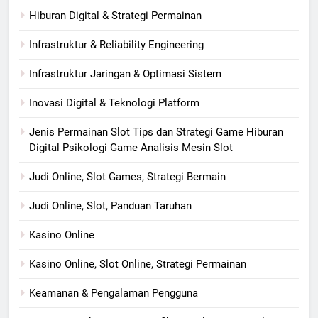
Hiburan Digital & Strategi Permainan
Infrastruktur & Reliability Engineering
Infrastruktur Jaringan & Optimasi Sistem
Inovasi Digital & Teknologi Platform
Jenis Permainan Slot Tips dan Strategi Game Hiburan
Digital Psikologi Game Analisis Mesin Slot
Judi Online, Slot Games, Strategi Bermain
Judi Online, Slot, Panduan Taruhan
Kasino Online
Kasino Online, Slot Online, Strategi Permainan
Keamanan & Pengalaman Pengguna