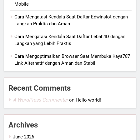
Mobile
Cara Mengatasi Kendala Saat Daftar Edwinslot dengan
Langkah Praktis dan Aman
Cara Mengatasi Kendala Saat Daftar Lebah4D dengan
Langkah yang Lebih Praktis
Cara Mengoptimalkan Browser Saat Membuka Kaya787
Link Alternatif dengan Aman dan Stabil
Recent Comments
A WordPress Commenter
on
Hello world!
Archives
June 2026