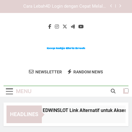
Skip
Cara Mengatasi Kendala Saat Daftar Edwinslot
to
dengan Langkah Praktis dan Aman
content
Cara Mengatasi Kendala Saat Daftar Lebah4D
dengan Langkah yang Lebih Praktis
Panduan Lengkap EDWINSLOT Link Alternatif
untuk Akses yang Lebih Efisien
Cara Lebah4D Login dengan Cepat Melalui
Perangkat Mobile
Cara Mengatasi Kendala Saat Daftar Edwinslot
dengan Langkah Praktis dan Aman
Keep Judge
Dukung Chris Brook Untuk Posisi
Cara Mengatasi Kendala Saat Daftar Lebah4D
NEWSLETTER
RANDOM NEWS
Chris Brook
dengan Langkah yang Lebih Praktis
Kehakiman Dengan Keep Judge Chris
Brook.
MENU
nduan Lengkap EDWINSLOT Link Alternatif untuk Akses yang L
HEADLINES
onth Ago