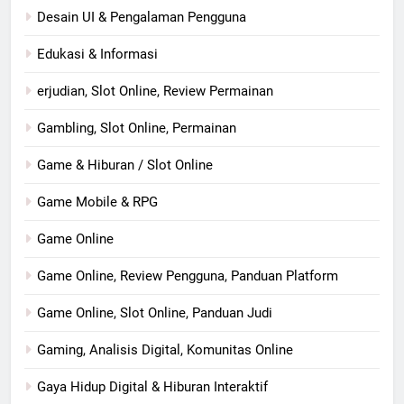
Desain UI & Pengalaman Pengguna
Edukasi & Informasi
erjudian, Slot Online, Review Permainan
Gambling, Slot Online, Permainan
Game & Hiburan / Slot Online
Game Mobile & RPG
Game Online
Game Online, Review Pengguna, Panduan Platform
Game Online, Slot Online, Panduan Judi
Gaming, Analisis Digital, Komunitas Online
Gaya Hidup Digital & Hiburan Interaktif