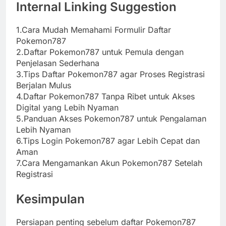
Internal Linking Suggestion
1.Cara Mudah Memahami Formulir Daftar
Pokemon787
2.Daftar Pokemon787 untuk Pemula dengan
Penjelasan Sederhana
3.Tips Daftar Pokemon787 agar Proses Registrasi
Berjalan Mulus
4.Daftar Pokemon787 Tanpa Ribet untuk Akses
Digital yang Lebih Nyaman
5.Panduan Akses Pokemon787 untuk Pengalaman
Lebih Nyaman
6.Tips Login Pokemon787 agar Lebih Cepat dan
Aman
7.Cara Mengamankan Akun Pokemon787 Setelah
Registrasi
Kesimpulan
Persiapan penting sebelum daftar Pokemon787