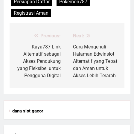
Persiapan Daftar
Pokemon787
Registrasi Aman
Previous:
Next:
Post
navigation
Kaya787 Link
Cara Mengenali
Alternatif sebagai
Halaman Edwinslot
Akses Pendukung
Alternatif yang Tepat
yang Fleksibel untuk
dan Aman untuk
Pengguna Digital
Akses Lebih Terarah
dana slot gacor