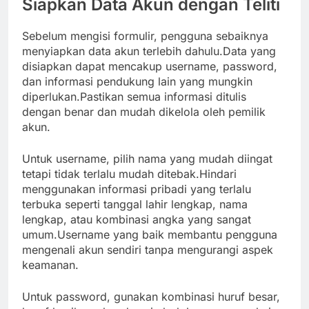
Siapkan Data Akun dengan Teliti
Sebelum mengisi formulir, pengguna sebaiknya
menyiapkan data akun terlebih dahulu.Data yang
disiapkan dapat mencakup username, password,
dan informasi pendukung lain yang mungkin
diperlukan.Pastikan semua informasi ditulis
dengan benar dan mudah dikelola oleh pemilik
akun.
Untuk username, pilih nama yang mudah diingat
tetapi tidak terlalu mudah ditebak.Hindari
menggunakan informasi pribadi yang terlalu
terbuka seperti tanggal lahir lengkap, nama
lengkap, atau kombinasi angka yang sangat
umum.Username yang baik membantu pengguna
mengenali akun sendiri tanpa mengurangi aspek
keamanan.
Untuk password, gunakan kombinasi huruf besar,