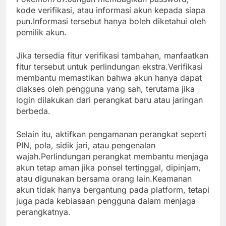
kode verifikasi, atau informasi akun kepada siapa
pun.Informasi tersebut hanya boleh diketahui oleh
pemilik akun.
Jika tersedia fitur verifikasi tambahan, manfaatkan
fitur tersebut untuk perlindungan ekstra.Verifikasi
membantu memastikan bahwa akun hanya dapat
diakses oleh pengguna yang sah, terutama jika
login dilakukan dari perangkat baru atau jaringan
berbeda.
Selain itu, aktifkan pengamanan perangkat seperti
PIN, pola, sidik jari, atau pengenalan
wajah.Perlindungan perangkat membantu menjaga
akun tetap aman jika ponsel tertinggal, dipinjam,
atau digunakan bersama orang lain.Keamanan
akun tidak hanya bergantung pada platform, tetapi
juga pada kebiasaan pengguna dalam menjaga
perangkatnya.