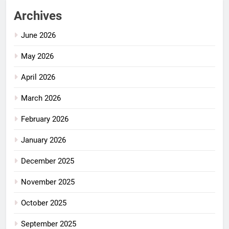
Archives
June 2026
May 2026
April 2026
March 2026
February 2026
January 2026
December 2025
November 2025
October 2025
September 2025