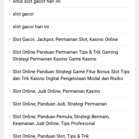
situs slot gacor hari ini
slot gacor
slot gacor hari ini
Slot Gacor, Jackpot, Permainan Slot, Kasino Online
Slot Online Panduan Permainan Tips & Trik Gaming
Strategi Permainan Kasino Game Kasino
Slot Online Panduan Strategi Game Fitur Bonus Slot Tips
dan Trik Kasino Digital Pengelolaan Modal dan Risiko
Slot Online, Judi Online, Permainan Kasino
Slot Online, Panduan Judi, Strategi Permainan
Slot Online, Panduan Pemula, Strategi Bermain,
Keamanan Judi Online, Tips Profesional
Slot Online, Panduan Slot, Tips & Trik