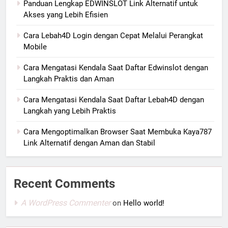
Panduan Lengkap EDWINSLOT Link Alternatif untuk
Akses yang Lebih Efisien
Cara Lebah4D Login dengan Cepat Melalui Perangkat
Mobile
Cara Mengatasi Kendala Saat Daftar Edwinslot dengan
Langkah Praktis dan Aman
Cara Mengatasi Kendala Saat Daftar Lebah4D dengan
Langkah yang Lebih Praktis
Cara Mengoptimalkan Browser Saat Membuka Kaya787
Link Alternatif dengan Aman dan Stabil
Recent Comments
A WordPress Commenter
on
Hello world!