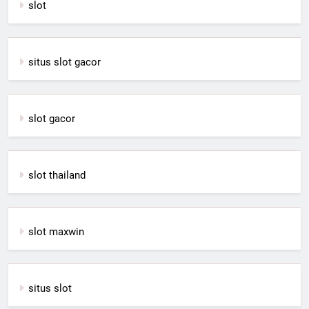
slot
situs slot gacor
slot gacor
slot thailand
slot maxwin
situs slot