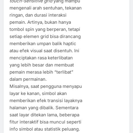
touch-sensitive grid
yang mampu
mengenali arah sentuhan, tekanan
ringan, dan durasi interaksi
pemain. Artinya, bukan hanya
tombol spin yang berperan, tetapi
setiap elemen grid bisa dirancang
memberikan umpan balik haptic
atau efek visual saat disentuh. Ini
menciptakan rasa keterlibatan
yang lebih besar dan membuat
pemain merasa lebih “terlibat”
dalam permainan.
Misalnya, saat pengguna menyapu
layar ke kanan, simbol akan
memberikan efek transisi layaknya
halaman yang dibalik. Sementara
saat layar ditekan lama, beberapa
fitur interaktif bisa muncul seperti
info simbol atau statistik peluang.