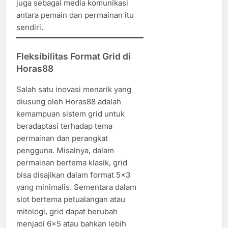
juga sebagai media komunikasi
antara pemain dan permainan itu
sendiri.
Fleksibilitas Format Grid di
Horas88
Salah satu inovasi menarik yang
diusung oleh Horas88 adalah
kemampuan sistem grid untuk
beradaptasi terhadap tema
permainan dan perangkat
pengguna. Misalnya, dalam
permainan bertema klasik, grid
bisa disajikan dalam format 5×3
yang minimalis. Sementara dalam
slot bertema petualangan atau
mitologi, grid dapat berubah
menjadi 6×5 atau bahkan lebih