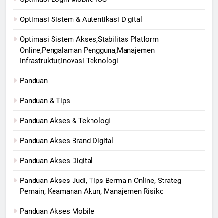
Optimasi Sistem & Autentikasi Digital
Optimasi Sistem Akses,Stabilitas Platform
Online,Pengalaman Pengguna,Manajemen
Infrastruktur,Inovasi Teknologi
Panduan
Panduan & Tips
Panduan Akses & Teknologi
Panduan Akses Brand Digital
Panduan Akses Digital
Panduan Akses Judi, Tips Bermain Online, Strategi
Pemain, Keamanan Akun, Manajemen Risiko
Panduan Akses Mobile