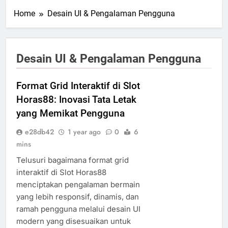
Home
Desain UI & Pengalaman Pengguna
Desain UI & Pengalaman Pengguna
Format Grid Interaktif di Slot
Horas88: Inovasi Tata Letak
yang Memikat Pengguna
e28db42
1 year ago
0
6
mins
Telusuri bagaimana format grid
interaktif di Slot Horas88
menciptakan pengalaman bermain
yang lebih responsif, dinamis, dan
ramah pengguna melalui desain UI
modern yang disesuaikan untuk