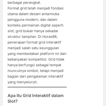
berbagai perangkat.
Format grid telah menjadi fondasi
utama dalam desain antarmuka
pengguna modern, dan dalam
konteks permainan digital seperti
slot, grid bukan hanya sekadar
struktur tampilan. Di Horas88,
penerapan format grid interaktif
menjadi salah satu keunggulan
yang membedakan platform ini dari
kebanyakan kompetitor. Grid tidak
hanya berfungsi sebagai tempat
munculnya simbol, tetapi menjadi
bagian dari pengalaman interaktif
yang menyeluruh.
Apa Itu Grid Interaktif dalam
Slot?