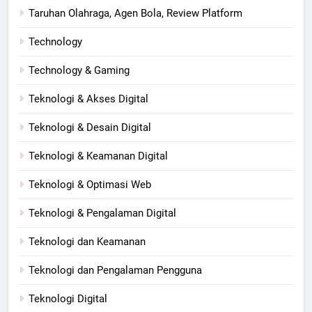
Taruhan Olahraga, Agen Bola, Review Platform
Technology
Technology & Gaming
Teknologi & Akses Digital
Teknologi & Desain Digital
Teknologi & Keamanan Digital
Teknologi & Optimasi Web
Teknologi & Pengalaman Digital
Teknologi dan Keamanan
Teknologi dan Pengalaman Pengguna
Teknologi Digital