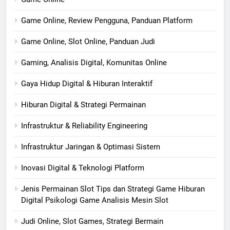
Game Online, Review Pengguna, Panduan Platform
Game Online, Slot Online, Panduan Judi
Gaming, Analisis Digital, Komunitas Online
Gaya Hidup Digital & Hiburan Interaktif
Hiburan Digital & Strategi Permainan
Infrastruktur & Reliability Engineering
Infrastruktur Jaringan & Optimasi Sistem
Inovasi Digital & Teknologi Platform
Jenis Permainan Slot Tips dan Strategi Game Hiburan
Digital Psikologi Game Analisis Mesin Slot
Judi Online, Slot Games, Strategi Bermain