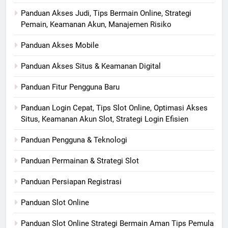
Panduan Akses Judi, Tips Bermain Online, Strategi
Pemain, Keamanan Akun, Manajemen Risiko
Panduan Akses Mobile
Panduan Akses Situs & Keamanan Digital
Panduan Fitur Pengguna Baru
Panduan Login Cepat, Tips Slot Online, Optimasi Akses
Situs, Keamanan Akun Slot, Strategi Login Efisien
Panduan Pengguna & Teknologi
Panduan Permainan & Strategi Slot
Panduan Persiapan Registrasi
Panduan Slot Online
Panduan Slot Online Strategi Bermain Aman Tips Pemula