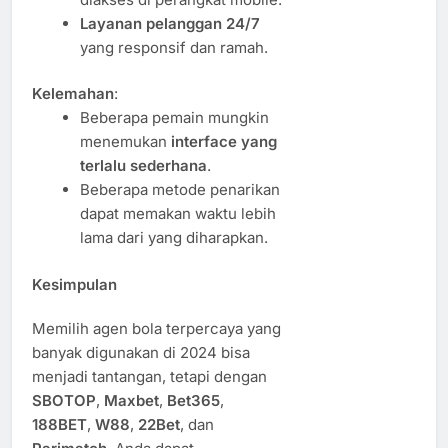
Layanan pelanggan 24/7
yang responsif dan ramah.
Kelemahan
:
Beberapa pemain mungkin
menemukan
interface yang
terlalu sederhana
.
Beberapa metode penarikan
dapat memakan waktu lebih
lama dari yang diharapkan.
Kesimpulan
Memilih agen bola terpercaya yang
banyak digunakan di 2024 bisa
menjadi tantangan, tetapi dengan
SBOTOP
,
Maxbet
,
Bet365
,
188BET
,
W88
,
22Bet
, dan