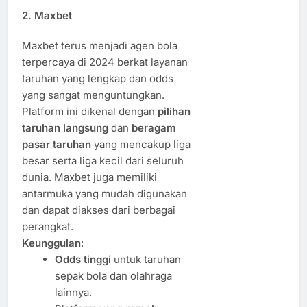
2.
Maxbet
Maxbet terus menjadi agen bola
terpercaya di 2024 berkat layanan
taruhan yang lengkap dan odds
yang sangat menguntungkan.
Platform ini dikenal dengan
pilihan
taruhan langsung
dan
beragam
pasar taruhan
yang mencakup liga
besar serta liga kecil dari seluruh
dunia. Maxbet juga memiliki
antarmuka yang mudah digunakan
dan dapat diakses dari berbagai
perangkat.
Keunggulan
:
Odds tinggi
untuk taruhan
sepak bola dan olahraga
lainnya.