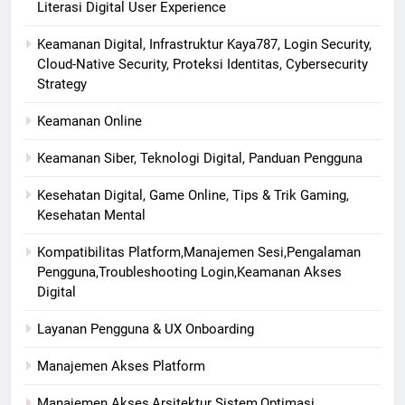
Literasi Digital User Experience
Keamanan Digital, Infrastruktur Kaya787, Login Security,
Cloud-Native Security, Proteksi Identitas, Cybersecurity
Strategy
Keamanan Online
Keamanan Siber, Teknologi Digital, Panduan Pengguna
Kesehatan Digital, Game Online, Tips & Trik Gaming,
Kesehatan Mental
Kompatibilitas Platform,Manajemen Sesi,Pengalaman
Pengguna,Troubleshooting Login,Keamanan Akses
Digital
Layanan Pengguna & UX Onboarding
Manajemen Akses Platform
Manajemen Akses,Arsitektur Sistem,Optimasi