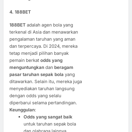
4.
188BET
188BET
adalah agen bola yang
terkenal di Asia dan menawarkan
pengalaman taruhan yang aman
dan terpercaya. Di 2024, mereka
tetap menjadi pilihan banyak
pemain berkat
odds yang
menguntungkan
dan
beragam
pasar taruhan sepak bola
yang
ditawarkan. Selain itu, mereka juga
menyediakan taruhan langsung
dengan odds yang selalu
diperbarui selama pertandingan.
Keunggulan
:
Odds yang sangat baik
untuk taruhan sepak bola
dan olahraga lainnya.