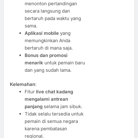
menonton pertandingan
secara langsung dan
bertaruh pada waktu yang
sama.
Aplikasi mobile
yang
memungkinkan Anda
bertaruh di mana saja.
Bonus dan promosi
menarik
untuk pemain baru
dan yang sudah lama.
Kelemahan
:
Fitur
live chat kadang
mengalami antrean
panjang
selama jam sibuk.
Tidak selalu tersedia untuk
pemain di semua negara
karena pembatasan
regional.