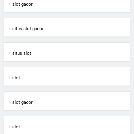
slot gacor
situs slot gacor
situs slot
slot
slot gacor
slot