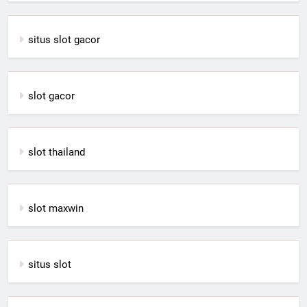
situs slot gacor
slot gacor
slot thailand
slot maxwin
situs slot