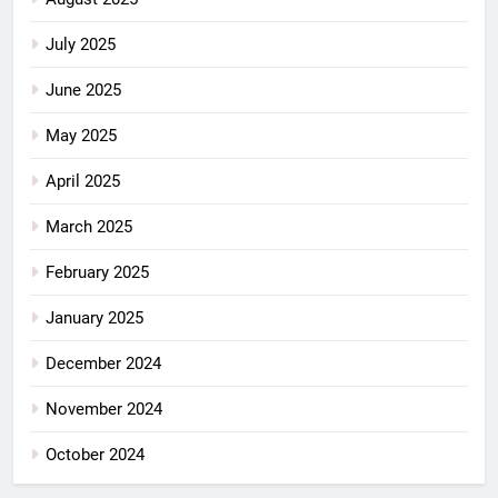
July 2025
June 2025
May 2025
April 2025
March 2025
February 2025
January 2025
December 2024
November 2024
October 2024