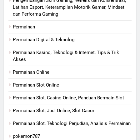
Pengembangan Skill Gaming, Refleks dan Konsentrasi,
Latihan Esport, Keterampilan Motorik Gamer, Mindset
dan Performa Gaming
Permainan
Permainan Digital & Teknologi
Permainan Kasino, Teknologi & Internet, Tips & Trik
Akses
Permainan Online
Permainan Slot Online
Permainan Slot, Casino Online, Panduan Bermain Slot
Permainan Slot, Judi Online, Slot Gacor
Permainan Slot, Teknologi Perjudian, Analisis Permainan
pokemon787