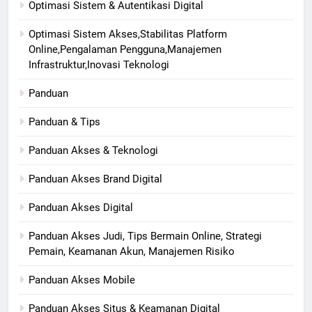
Optimasi Sistem & Autentikasi Digital
Optimasi Sistem Akses,Stabilitas Platform
Online,Pengalaman Pengguna,Manajemen
Infrastruktur,Inovasi Teknologi
Panduan
Panduan & Tips
Panduan Akses & Teknologi
Panduan Akses Brand Digital
Panduan Akses Digital
Panduan Akses Judi, Tips Bermain Online, Strategi
Pemain, Keamanan Akun, Manajemen Risiko
Panduan Akses Mobile
Panduan Akses Situs & Keamanan Digital