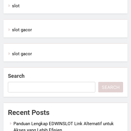
slot
slot gacor
slot gacor
Search
SEARCH
Recent Posts
Panduan Lengkap EDWINSLOT Link Alternatif untuk
Akses yang Lebih Efisien