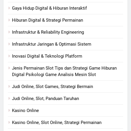
Gaya Hidup Digital & Hiburan Interaktif
Hiburan Digital & Strategi Permainan
Infrastruktur & Reliability Engineering
Infrastruktur Jaringan & Optimasi Sistem
Inovasi Digital & Teknologi Platform
Jenis Permainan Slot Tips dan Strategi Game Hiburan
Digital Psikologi Game Analisis Mesin Slot
Judi Online, Slot Games, Strategi Bermain
Judi Online, Slot, Panduan Taruhan
Kasino Online
Kasino Online, Slot Online, Strategi Permainan