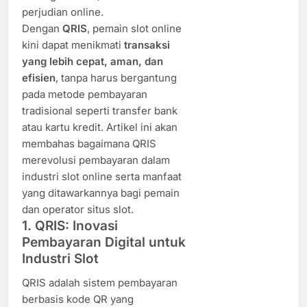
perjudian online.
Dengan
QRIS
, pemain slot online
kini dapat menikmati
transaksi
yang lebih cepat, aman, dan
efisien
, tanpa harus bergantung
pada metode pembayaran
tradisional seperti transfer bank
atau kartu kredit. Artikel ini akan
membahas bagaimana QRIS
merevolusi pembayaran dalam
industri slot online serta manfaat
yang ditawarkannya bagi pemain
dan operator situs slot.
1. QRIS: Inovasi
Pembayaran Digital untuk
Industri Slot
QRIS adalah sistem pembayaran
berbasis kode QR yang