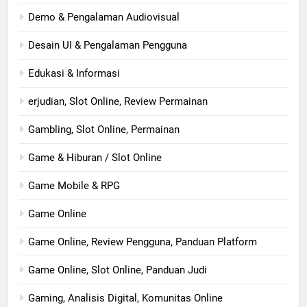
Demo & Pengalaman Audiovisual
Desain UI & Pengalaman Pengguna
Edukasi & Informasi
erjudian, Slot Online, Review Permainan
Gambling, Slot Online, Permainan
Game & Hiburan / Slot Online
Game Mobile & RPG
Game Online
Game Online, Review Pengguna, Panduan Platform
Game Online, Slot Online, Panduan Judi
Gaming, Analisis Digital, Komunitas Online