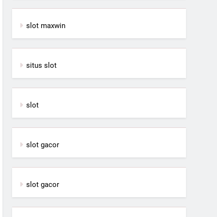
slot maxwin
situs slot
slot
slot gacor
slot gacor