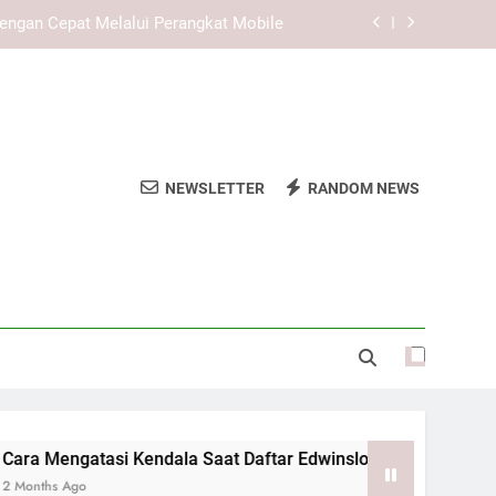
engan Cepat Melalui Perangkat Mobile
slot dengan Langkah Praktis dan Aman
4D dengan Langkah yang Lebih Praktis
natif untuk Akses yang Lebih Efisien
NEWSLETTER
RANDOM NEWS
engan Cepat Melalui Perangkat Mobile
slot dengan Langkah Praktis dan Aman
ook.
4D dengan Langkah yang Lebih Praktis
gatasi Kendala Saat Daftar Edwinslot dengan Langkah Prakti
go