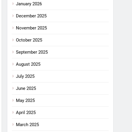
January 2026
December 2025
November 2025
October 2025
September 2025
August 2025
July 2025
June 2025
May 2025
April 2025
March 2025