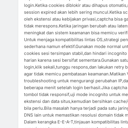
login.Ketika cookies diblokir atau dihapus otomatis
session expired akan lebih sering muncul.Ketika scri
oleh ekstensi atau kebijakan privasi,captcha bisa 
tidak merespons.Ketika jaringan berubah atau latens
meningkat dan sistem keamanan bisa memicu verif
Untuk menjaga kompatibilitas lintas OS,strategi pe
sederhana namun efektif.Gunakan mode normal untu
cookies sesi tersimpan stabil,dan hindari incognit
harian karena sesi bersifat sementara.Gunakan satu
login,klik sekali,tunggu respons,dan lakukan retry b
agar tidak memicu pembatasan keamanan.Matikan 
troubleshooting untuk mengurangi perubahan IP,dan
beberapa menit setelah login berhasil.Jika captcha
tombol tidak responsif,uji mode incognito untuk m
ekstensi dan data situs,kemudian bersihkan cache/
bila perlu.Bila masalah hanya terjadi pada satu jari
DNS lain untuk memastikan resolusi domain tidak 
Dalam kerangka E-E-A-T,tinjauan kompatibilitas li