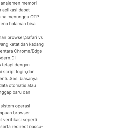
S,manajemen memori
 aplikasi dapat
gguna menunggu OTP
rena halaman bisa
han browser,Safari vs
yang ketat dan kadang
ementara Chrome/Edge
dern.Di
 tetapi dengan
 script login,dan
entu.Sesi biasanya
ata otomatis atau
anggap baru dan
i sistem operasi
mampuan browser
verifikasi seperti
 serta redirect pasca-