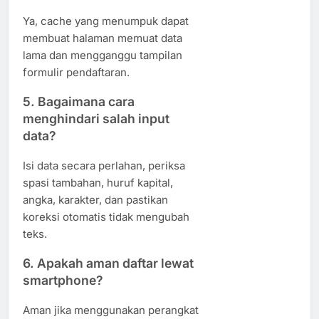
Ya, cache yang menumpuk dapat
membuat halaman memuat data
lama dan mengganggu tampilan
formulir pendaftaran.
5. Bagaimana cara
menghindari salah input
data?
Isi data secara perlahan, periksa
spasi tambahan, huruf kapital,
angka, karakter, dan pastikan
koreksi otomatis tidak mengubah
teks.
6. Apakah aman daftar lewat
smartphone?
Aman jika menggunakan perangkat