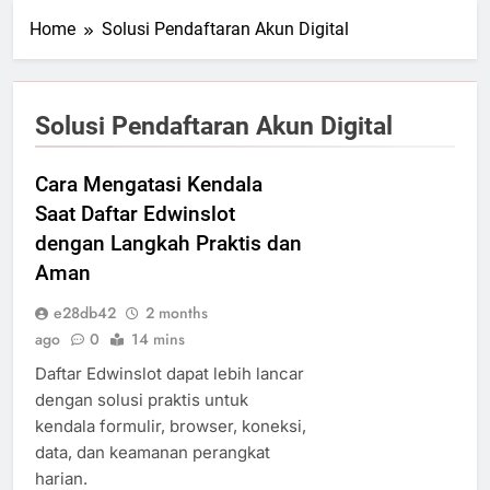
Home
Solusi Pendaftaran Akun Digital
Solusi Pendaftaran Akun Digital
Cara Mengatasi Kendala
Saat Daftar Edwinslot
dengan Langkah Praktis dan
Aman
e28db42
2 months
ago
0
14 mins
Daftar Edwinslot dapat lebih lancar
dengan solusi praktis untuk
kendala formulir, browser, koneksi,
data, dan keamanan perangkat
harian.