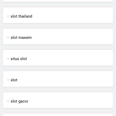
slot thailand
slot maxwin
situs slot
slot
slot gacor