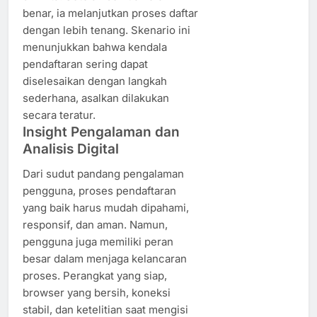
benar, ia melanjutkan proses daftar
dengan lebih tenang. Skenario ini
menunjukkan bahwa kendala
pendaftaran sering dapat
diselesaikan dengan langkah
sederhana, asalkan dilakukan
secara teratur.
Insight Pengalaman dan
Analisis Digital
Dari sudut pandang pengalaman
pengguna, proses pendaftaran
yang baik harus mudah dipahami,
responsif, dan aman. Namun,
pengguna juga memiliki peran
besar dalam menjaga kelancaran
proses. Perangkat yang siap,
browser yang bersih, koneksi
stabil, dan ketelitian saat mengisi