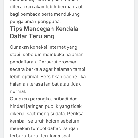
diterapkan akan lebih bermanfaat
bagi pembaca serta mendukung
pengalaman pengguna.
Tips Mencegah Kendala
Daftar Terulang
Gunakan koneksi internet yang
stabil sebelum membuka halaman
pendaftaran. Perbarui browser
secara berkala agar halaman tampil
lebih optimal. Bersihkan cache jika
halaman terasa lambat atau tidak
normal.
Gunakan perangkat pribadi dan
hindari jaringan publik yang tidak
dikenal saat mengisi data. Periksa
kembali seluruh kolom sebelum
menekan tombol daftar. Jangan
terburu-buru, terutama saat