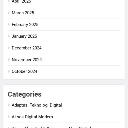
April 2025
March 2025
February 2025
January 2025
December 2024
November 2024
October 2024
Categories
Adaptasi Teknologi Digital
Akses Digital Modern