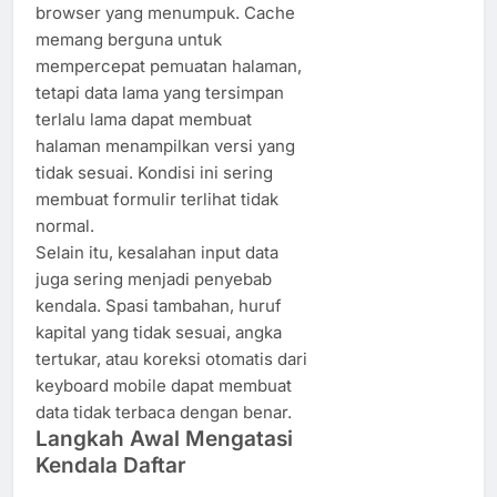
browser yang menumpuk. Cache
memang berguna untuk
mempercepat pemuatan halaman,
tetapi data lama yang tersimpan
terlalu lama dapat membuat
halaman menampilkan versi yang
tidak sesuai. Kondisi ini sering
membuat formulir terlihat tidak
normal.
Selain itu, kesalahan input data
juga sering menjadi penyebab
kendala. Spasi tambahan, huruf
kapital yang tidak sesuai, angka
tertukar, atau koreksi otomatis dari
keyboard mobile dapat membuat
data tidak terbaca dengan benar.
Langkah Awal Mengatasi
Kendala Daftar