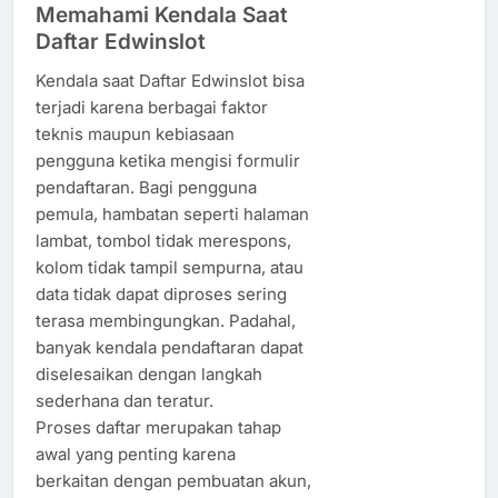
Memahami Kendala Saat
Daftar Edwinslot
Kendala saat Daftar Edwinslot bisa
terjadi karena berbagai faktor
teknis maupun kebiasaan
pengguna ketika mengisi formulir
pendaftaran. Bagi pengguna
pemula, hambatan seperti halaman
lambat, tombol tidak merespons,
kolom tidak tampil sempurna, atau
data tidak dapat diproses sering
terasa membingungkan. Padahal,
banyak kendala pendaftaran dapat
diselesaikan dengan langkah
sederhana dan teratur.
Proses daftar merupakan tahap
awal yang penting karena
berkaitan dengan pembuatan akun,