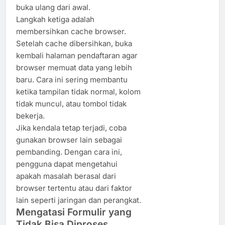
buka ulang dari awal.
Langkah ketiga adalah
membersihkan cache browser.
Setelah cache dibersihkan, buka
kembali halaman pendaftaran agar
browser memuat data yang lebih
baru. Cara ini sering membantu
ketika tampilan tidak normal, kolom
tidak muncul, atau tombol tidak
bekerja.
Jika kendala tetap terjadi, coba
gunakan browser lain sebagai
pembanding. Dengan cara ini,
pengguna dapat mengetahui
apakah masalah berasal dari
browser tertentu atau dari faktor
lain seperti jaringan dan perangkat.
Mengatasi Formulir yang
Tidak Bisa Diproses