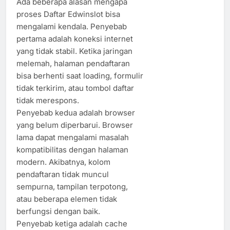
Ada beberapa alasan mengapa
proses Daftar Edwinslot bisa
mengalami kendala. Penyebab
pertama adalah koneksi internet
yang tidak stabil. Ketika jaringan
melemah, halaman pendaftaran
bisa berhenti saat loading, formulir
tidak terkirim, atau tombol daftar
tidak merespons.
Penyebab kedua adalah browser
yang belum diperbarui. Browser
lama dapat mengalami masalah
kompatibilitas dengan halaman
modern. Akibatnya, kolom
pendaftaran tidak muncul
sempurna, tampilan terpotong,
atau beberapa elemen tidak
berfungsi dengan baik.
Penyebab ketiga adalah cache