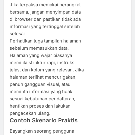
Jika terpaksa memakai perangkat
bersama, jangan menyimpan data
di browser dan pastikan tidak ada
informasi yang tertinggal setelah
selesai.
Perhatikan juga tampilan halaman
sebelum memasukkan data.
Halaman yang wajar biasanya
memiliki struktur rapi, instruksi
jelas, dan kolom yang relevan. Jika
halaman terlihat mencurigakan,
penuh gangguan visual, atau
meminta informasi yang tidak
sesuai kebutuhan pendaftaran,
hentikan proses dan lakukan
pengecekan ulang.
Contoh Skenario Praktis
Bayangkan seorang pengguna