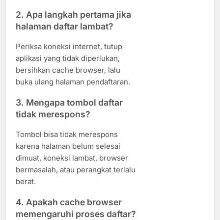
2. Apa langkah pertama jika
halaman daftar lambat?
Periksa koneksi internet, tutup
aplikasi yang tidak diperlukan,
bersihkan cache browser, lalu
buka ulang halaman pendaftaran.
3. Mengapa tombol daftar
tidak merespons?
Tombol bisa tidak merespons
karena halaman belum selesai
dimuat, koneksi lambat, browser
bermasalah, atau perangkat terlalu
berat.
4. Apakah cache browser
memengaruhi proses daftar?