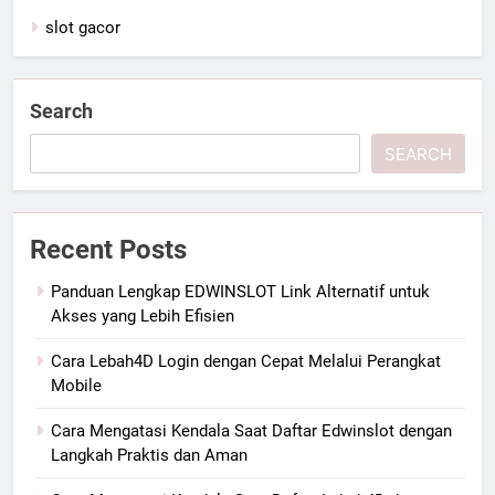
slot gacor
Search
SEARCH
Recent Posts
Panduan Lengkap EDWINSLOT Link Alternatif untuk
Akses yang Lebih Efisien
Cara Lebah4D Login dengan Cepat Melalui Perangkat
Mobile
Cara Mengatasi Kendala Saat Daftar Edwinslot dengan
Langkah Praktis dan Aman