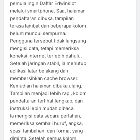
pemula ingin Daftar Edwinslot
melalui smartphone. Saat halaman
pendaftaran dibuka, tampilan
terasa lambat dan beberapa kolom
belum muncul sempurna.
Pengguna tersebut tidak langsung
mengisi data, tetapi memeriksa
koneksi internet terlebih dahulu.
Setelah jaringan stabil, ia menutup
aplikasi latar belakang dan
membersihkan cache browser.
Kemudian halaman dibuka ulang.
Tampilan menjadi lebih rapi, kolom
pendaftaran terlihat lengkap, dan
instruksi lebih mudah dibaca.
Ia mengisi data secara perlahan,
memeriksa kembali huruf, angka,
spasi tambahan, dan format yang
diminta. Setelah semua kolom