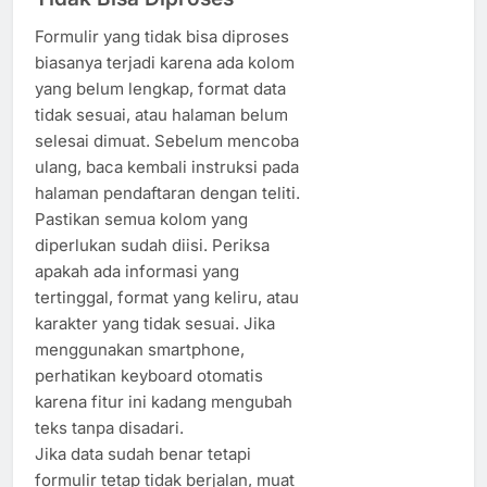
Formulir yang tidak bisa diproses
biasanya terjadi karena ada kolom
yang belum lengkap, format data
tidak sesuai, atau halaman belum
selesai dimuat. Sebelum mencoba
ulang, baca kembali instruksi pada
halaman pendaftaran dengan teliti.
Pastikan semua kolom yang
diperlukan sudah diisi. Periksa
apakah ada informasi yang
tertinggal, format yang keliru, atau
karakter yang tidak sesuai. Jika
menggunakan smartphone,
perhatikan keyboard otomatis
karena fitur ini kadang mengubah
teks tanpa disadari.
Jika data sudah benar tetapi
formulir tetap tidak berjalan, muat