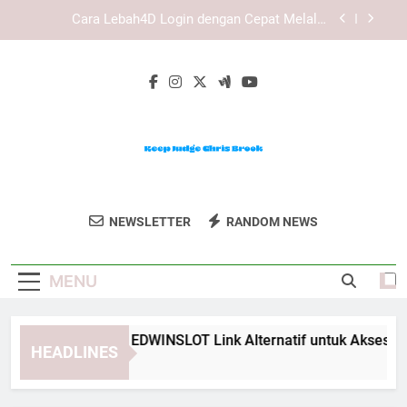
Skip
Cara Mengatasi Kendala Saat Daftar Edwinslot
to
dengan Langkah Praktis dan Aman
content
Cara Mengatasi Kendala Saat Daftar Lebah4D
dengan Langkah yang Lebih Praktis
Panduan Lengkap EDWINSLOT Link Alternatif
untuk Akses yang Lebih Efisien
Cara Lebah4D Login dengan Cepat Melalui
Perangkat Mobile
Cara Mengatasi Kendala Saat Daftar Edwinslot
dengan Langkah Praktis dan Aman
Keep Judge
Dukung Chris Brook Untuk Posisi
Cara Mengatasi Kendala Saat Daftar Lebah4D
NEWSLETTER
RANDOM NEWS
Chris Brook
dengan Langkah yang Lebih Praktis
Kehakiman Dengan Keep Judge Chris
Brook.
MENU
nduan Lengkap EDWINSLOT Link Alternatif untuk Akses yang L
HEADLINES
onth Ago