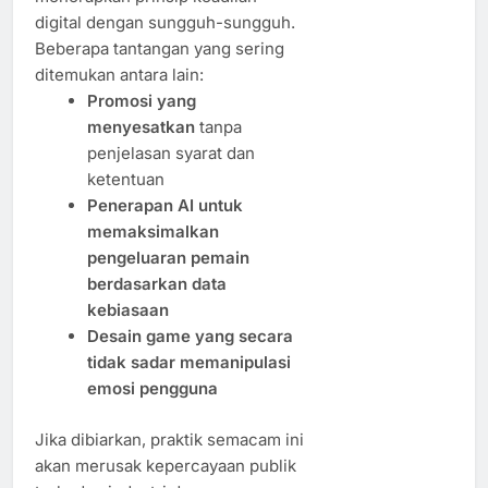
digital dengan sungguh-sungguh.
Beberapa tantangan yang sering
ditemukan antara lain:
Promosi yang
menyesatkan
tanpa
penjelasan syarat dan
ketentuan
Penerapan AI untuk
memaksimalkan
pengeluaran pemain
berdasarkan data
kebiasaan
Desain game yang secara
tidak sadar memanipulasi
emosi pengguna
Jika dibiarkan, praktik semacam ini
akan merusak kepercayaan publik