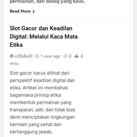
permainan, dan dialog yang tulus.
Read More
Slot Gacor dan Keadilan
Digital: Melalui Kaca Mata
Etika
e28db42
1 year ago
0
6
mins
Slot gacor harus dilihat dari
perspektif keadilan digital dan
etika. Artikel ini membahas
bagaimana prinsip etika
membentuk permainan yang
transparan, adil, dan tidak bias
demi menciptakan lingkungan
bermain yang sehat dan
bertanggung jawab.