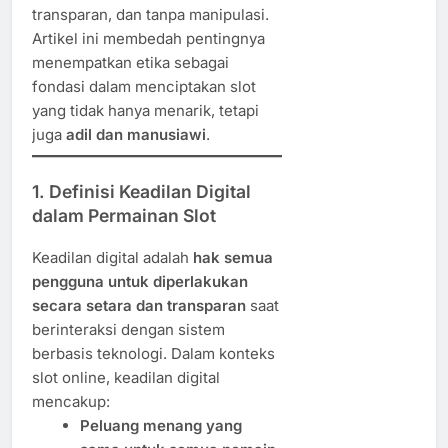
transparan, dan tanpa manipulasi.
Artikel ini membedah pentingnya
menempatkan etika sebagai
fondasi dalam menciptakan slot
yang tidak hanya menarik, tetapi
juga
adil dan manusiawi
.
1. Definisi Keadilan Digital
dalam Permainan Slot
Keadilan digital adalah
hak semua
pengguna untuk diperlakukan
secara setara dan transparan
saat
berinteraksi dengan sistem
berbasis teknologi. Dalam konteks
slot online, keadilan digital
mencakup:
Peluang menang yang