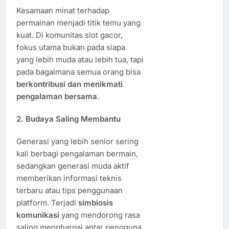
Kesamaan minat terhadap
permainan menjadi titik temu yang
kuat. Di komunitas slot gacor,
fokus utama bukan pada siapa
yang lebih muda atau lebih tua, tapi
pada bagaimana semua orang bisa
berkontribusi dan menikmati
pengalaman bersama
.
2.
Budaya Saling Membantu
Generasi yang lebih senior sering
kali berbagi pengalaman bermain,
sedangkan generasi muda aktif
memberikan informasi teknis
terbaru atau tips penggunaan
platform. Terjadi
simbiosis
komunikasi
yang mendorong rasa
saling menghargai antar pengguna.