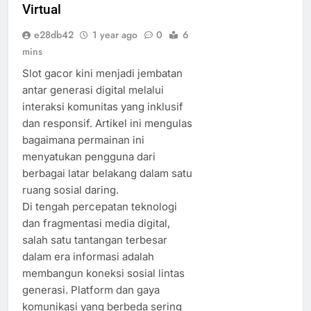
Virtual
e28db42
1 year ago
0
6
mins
Slot gacor kini menjadi jembatan
antar generasi digital melalui
interaksi komunitas yang inklusif
dan responsif. Artikel ini mengulas
bagaimana permainan ini
menyatukan pengguna dari
berbagai latar belakang dalam satu
ruang sosial daring.
Di tengah percepatan teknologi
dan fragmentasi media digital,
salah satu tantangan terbesar
dalam era informasi adalah
membangun koneksi sosial lintas
generasi. Platform dan gaya
komunikasi yang berbeda sering