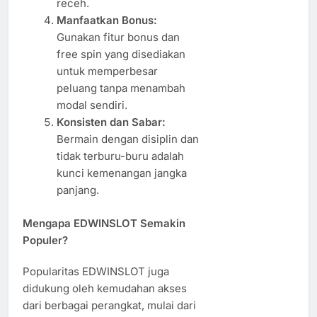
receh.
Manfaatkan Bonus:
Gunakan fitur bonus dan
free spin yang disediakan
untuk memperbesar
peluang tanpa menambah
modal sendiri.
Konsisten dan Sabar:
Bermain dengan disiplin dan
tidak terburu-buru adalah
kunci kemenangan jangka
panjang.
Mengapa EDWINSLOT Semakin
Populer?
Popularitas EDWINSLOT juga
didukung oleh kemudahan akses
dari berbagai perangkat, mulai dari