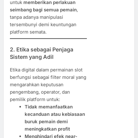
untuk
memberikan perlakuan
seimbang bagi semua pemain
,
tanpa adanya manipulasi
tersembunyi demi keuntungan
platform semata.
2. Etika sebagai Penjaga
Sistem yang Adil
Etika digital dalam permainan slot
berfungsi sebagai filter moral yang
mengarahkan keputusan
pengembang, operator, dan
pemilik platform untuk:
Tidak memanfaatkan
kecanduan atau kebiasaan
buruk pemain demi
meningkatkan profit
Menghindari efek near-