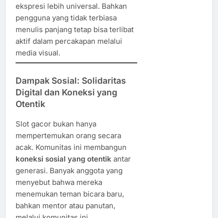
ekspresi lebih universal. Bahkan
pengguna yang tidak terbiasa
menulis panjang tetap bisa terlibat
aktif dalam percakapan melalui
media visual.
Dampak Sosial: Solidaritas
Digital dan Koneksi yang
Otentik
Slot gacor bukan hanya
mempertemukan orang secara
acak. Komunitas ini membangun
koneksi sosial yang otentik
antar
generasi. Banyak anggota yang
menyebut bahwa mereka
menemukan teman bicara baru,
bahkan mentor atau panutan,
melalui komunitas ini.