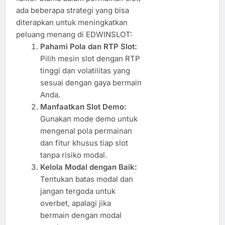
ada beberapa strategi yang bisa
diterapkan untuk meningkatkan
peluang menang di EDWINSLOT:
Pahami Pola dan RTP Slot:
Pilih mesin slot dengan RTP
tinggi dan volatilitas yang
sesuai dengan gaya bermain
Anda.
Manfaatkan Slot Demo:
Gunakan mode demo untuk
mengenal pola permainan
dan fitur khusus tiap slot
tanpa risiko modal.
Kelola Modal dengan Baik:
Tentukan batas modal dan
jangan tergoda untuk
overbet, apalagi jika
bermain dengan modal