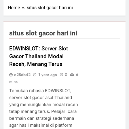
Home
situs slot gacor hari ini
situs slot gacor hari ini
EDWINSLOT: Server Slot
Gacor Thailand Modal
Receh, Menang Terus
e28db42
1 year ago
0
6
mins
Temukan rahasia EDWINSLOT,
server slot gacor asal Thailand
yang memungkinkan modal receh
tetap menang terus. Pelajari cara
bermain dan strategi sederhana
agar hasil maksimal di platform