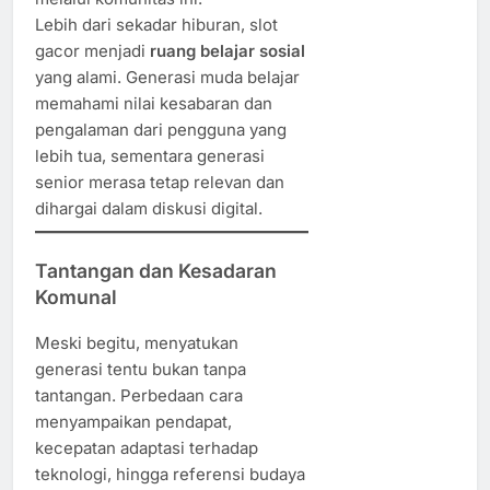
Lebih dari sekadar hiburan, slot
gacor menjadi
ruang belajar sosial
yang alami. Generasi muda belajar
memahami nilai kesabaran dan
pengalaman dari pengguna yang
lebih tua, sementara generasi
senior merasa tetap relevan dan
dihargai dalam diskusi digital.
Tantangan dan Kesadaran
Komunal
Meski begitu, menyatukan
generasi tentu bukan tanpa
tantangan. Perbedaan cara
menyampaikan pendapat,
kecepatan adaptasi terhadap
teknologi, hingga referensi budaya