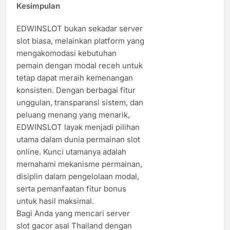
Kesimpulan
EDWINSLOT bukan sekadar server
slot biasa, melainkan platform yang
mengakomodasi kebutuhan
pemain dengan modal receh untuk
tetap dapat meraih kemenangan
konsisten. Dengan berbagai fitur
unggulan, transparansi sistem, dan
peluang menang yang menarik,
EDWINSLOT layak menjadi pilihan
utama dalam dunia permainan slot
online. Kunci utamanya adalah
memahami mekanisme permainan,
disiplin dalam pengelolaan modal,
serta pemanfaatan fitur bonus
untuk hasil maksimal.
Bagi Anda yang mencari server
slot gacor asal Thailand dengan