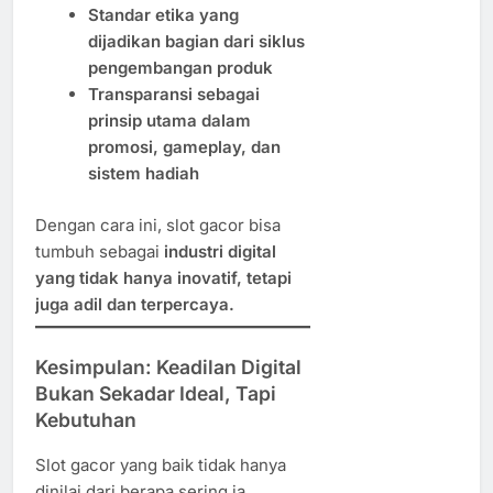
Standar etika yang
dijadikan bagian dari siklus
pengembangan produk
Transparansi sebagai
prinsip utama dalam
promosi, gameplay, dan
sistem hadiah
Dengan cara ini, slot gacor bisa
tumbuh sebagai
industri digital
yang tidak hanya inovatif, tetapi
juga adil dan terpercaya.
Kesimpulan: Keadilan Digital
Bukan Sekadar Ideal, Tapi
Kebutuhan
Slot gacor yang baik tidak hanya
dinilai dari berapa sering ia