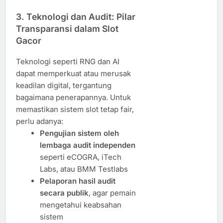
3. Teknologi dan Audit: Pilar
Transparansi dalam Slot
Gacor
Teknologi seperti RNG dan AI
dapat memperkuat atau merusak
keadilan digital, tergantung
bagaimana penerapannya. Untuk
memastikan sistem slot tetap fair,
perlu adanya:
Pengujian sistem oleh
lembaga audit independen
seperti eCOGRA, iTech
Labs, atau BMM Testlabs
Pelaporan hasil audit
secara publik
, agar pemain
mengetahui keabsahan
sistem