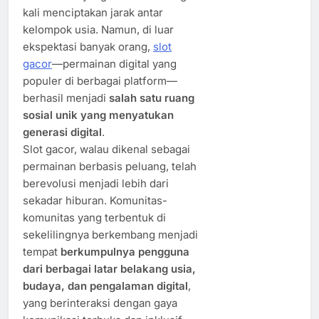
kali menciptakan jarak antar
kelompok usia. Namun, di luar
ekspektasi banyak orang,
slot
gacor
—permainan digital yang
populer di berbagai platform—
berhasil menjadi
salah satu ruang
sosial unik yang menyatukan
generasi digital
.
Slot gacor, walau dikenal sebagai
permainan berbasis peluang, telah
berevolusi menjadi lebih dari
sekadar hiburan. Komunitas-
komunitas yang terbentuk di
sekelilingnya berkembang menjadi
tempat
berkumpulnya pengguna
dari berbagai latar belakang usia,
budaya, dan pengalaman digital
,
yang berinteraksi dengan gaya