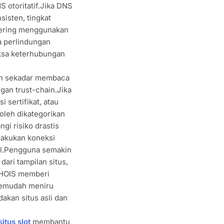
 otoritatif.Jika DNS
isten, tingkat
 sering menggunakan
a perlindungan
ksa keterhubungan
kan sekadar membaca
gan trust-chain.Jika
i sertifikat, atau
oleh dikategorikan
gi risiko drastis
lakukan koneksi
al.Pengguna semakin
ari tampilan situs,
 WHOIS memberi
semudah meniru
akan situs asli dan
situs slot
membantu