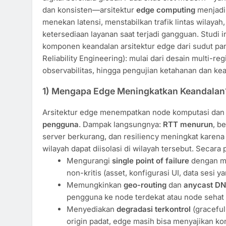
dan konsisten—arsitektur
edge computing
menjadi
menekan latensi, menstabilkan trafik lintas wilayah
ketersediaan layanan saat terjadi gangguan. Studi 
komponen keandalan arsitektur edge dari sudut pa
Reliability Engineering): mulai dari desain multi-regi
observabilitas, hingga pengujian ketahanan dan ke
1) Mengapa Edge Meningkatkan Keandalan
Arsitektur edge menempatkan node komputasi da
pengguna
. Dampak langsungnya:
RTT menurun
, b
server berkurang, dan resiliency meningkat karena
wilayah dapat diisolasi di wilayah tersebut. Secara 
Mengurangi
single point of failure
dengan me
non-kritis (asset, konfigurasi UI, data sesi y
Memungkinkan
geo-routing
dan
anycast D
pengguna ke node terdekat atau node sehat 
Menyediakan
degradasi terkontrol
(graceful
origin padat, edge masih bisa menyajikan kont