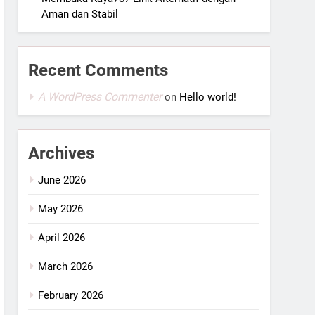
Aman dan Stabil
Recent Comments
A WordPress Commenter
on
Hello world!
Archives
June 2026
May 2026
April 2026
March 2026
February 2026