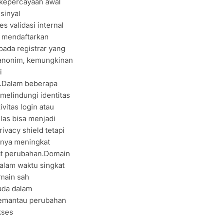
 kepercayaan awal
 sinyal
s validasi internal
uk mendaftarkan
pada registrar yang
s anonim, kemungkinan
i
i.Dalam beberapa
 melindungi identitas
vitas login atau
las bisa menjadi
vacy shield tetapi
sinya meningkat
yat perubahan.Domain
dalam waktu singkat
omain sah
ada dalam
Memantau perubahan
kses