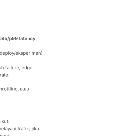
p95/p99 latency
,
deploy/eksperimen)
ch failure, edge
rate.
rottling, atau
ikut:
ayani trafik; jika
start.