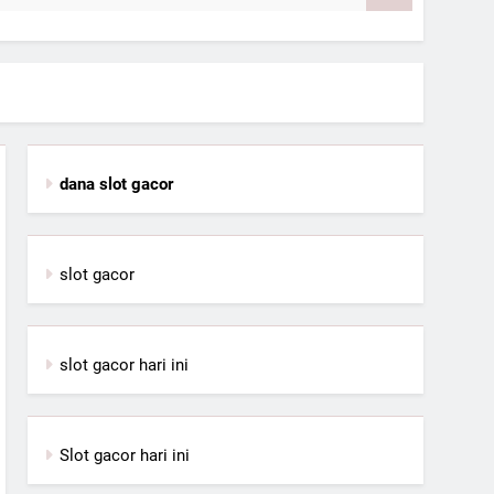
dana slot gacor
slot gacor
slot gacor hari ini
Slot gacor hari ini