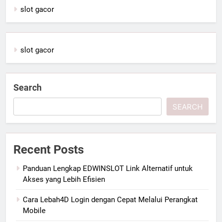
slot gacor
slot gacor
Search
SEARCH
Recent Posts
Panduan Lengkap EDWINSLOT Link Alternatif untuk
Akses yang Lebih Efisien
Cara Lebah4D Login dengan Cepat Melalui Perangkat
Mobile