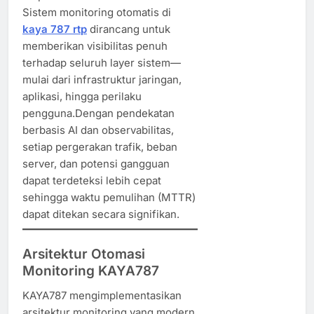
Sistem monitoring otomatis di
kaya 787 rtp
dirancang untuk
memberikan visibilitas penuh
terhadap seluruh layer sistem—
mulai dari infrastruktur jaringan,
aplikasi, hingga perilaku
pengguna.Dengan pendekatan
berbasis AI dan observabilitas,
setiap pergerakan trafik, beban
server, dan potensi gangguan
dapat terdeteksi lebih cepat
sehingga waktu pemulihan (MTTR)
dapat ditekan secara signifikan.
Arsitektur Otomasi
Monitoring KAYA787
KAYA787 mengimplementasikan
arsitektur monitoring yang modern