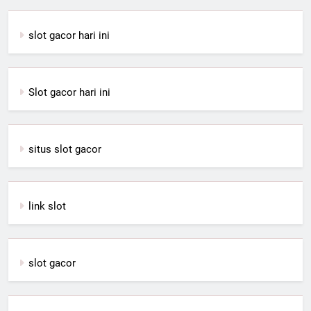
slot gacor hari ini
Slot gacor hari ini
situs slot gacor
link slot
slot gacor