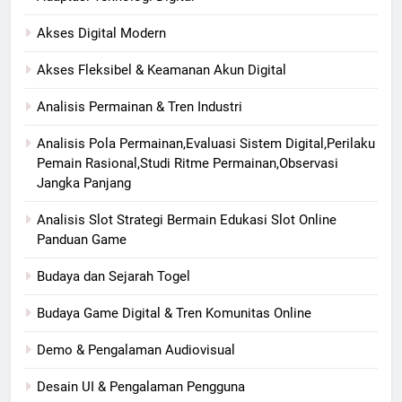
Akses Digital Modern
Akses Fleksibel & Keamanan Akun Digital
Analisis Permainan & Tren Industri
Analisis Pola Permainan,Evaluasi Sistem Digital,Perilaku
Pemain Rasional,Studi Ritme Permainan,Observasi
Jangka Panjang
Analisis Slot Strategi Bermain Edukasi Slot Online
Panduan Game
Budaya dan Sejarah Togel
Budaya Game Digital & Tren Komunitas Online
Demo & Pengalaman Audiovisual
Desain UI & Pengalaman Pengguna