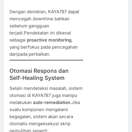
Dengan demikian, KAYA787 dapat
mencegah downtime bahkan
sebelum gangguan
terjadi.Pendekatan ini dikenal
sebagai
proactive monitoring
,
yang berfokus pada pencegahan
daripada perbaikan.
Otomasi Respons dan
Self-Healing System
Selain mendeteksi masalah, sistem
otomasi di KAYA787 juga mampu
melakukan
auto-remediation
.Jika
suatu komponen mengalami
kegagalan, sistem akan secara
otomatis mengeksekusi skrip
pemulihan seperti: