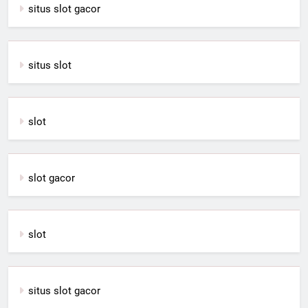
situs slot gacor
situs slot
slot
slot gacor
slot
situs slot gacor