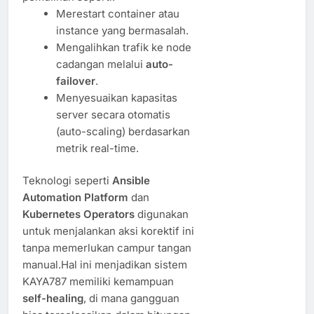
Merestart container atau
instance yang bermasalah.
Mengalihkan trafik ke node
cadangan melalui
auto-
failover
.
Menyesuaikan kapasitas
server secara otomatis
(auto-scaling) berdasarkan
metrik real-time.
Teknologi seperti
Ansible
Automation Platform
dan
Kubernetes Operators
digunakan
untuk menjalankan aksi korektif ini
tanpa memerlukan campur tangan
manual.Hal ini menjadikan sistem
KAYA787 memiliki kemampuan
self-healing
, di mana gangguan