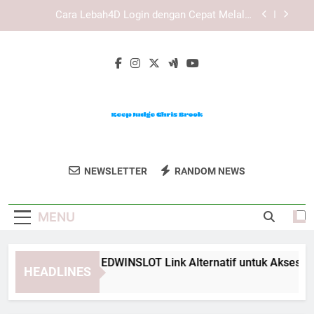
Skip
Cara Mengatasi Kendala Saat Daftar Edwinslot
to
dengan Langkah Praktis dan Aman
content
Cara Mengatasi Kendala Saat Daftar Lebah4D
dengan Langkah yang Lebih Praktis
Panduan Lengkap EDWINSLOT Link Alternatif
untuk Akses yang Lebih Efisien
Cara Lebah4D Login dengan Cepat Melalui
Perangkat Mobile
Cara Mengatasi Kendala Saat Daftar Edwinslot
dengan Langkah Praktis dan Aman
Keep Judge
Dukung Chris Brook Untuk Posisi
Cara Mengatasi Kendala Saat Daftar Lebah4D
NEWSLETTER
RANDOM NEWS
Chris Brook
dengan Langkah yang Lebih Praktis
Kehakiman Dengan Keep Judge Chris
Brook.
MENU
nduan Lengkap EDWINSLOT Link Alternatif untuk Akses yang L
HEADLINES
onth Ago