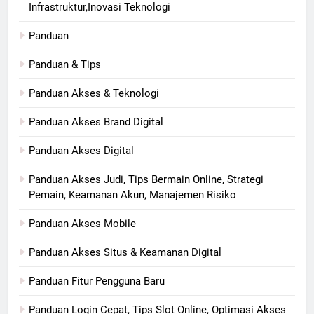
Infrastruktur,Inovasi Teknologi
Panduan
Panduan & Tips
Panduan Akses & Teknologi
Panduan Akses Brand Digital
Panduan Akses Digital
Panduan Akses Judi, Tips Bermain Online, Strategi
Pemain, Keamanan Akun, Manajemen Risiko
Panduan Akses Mobile
Panduan Akses Situs & Keamanan Digital
Panduan Fitur Pengguna Baru
Panduan Login Cepat, Tips Slot Online, Optimasi Akses