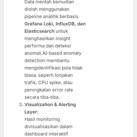
Data mentah kemudian
diolah menggunakan
pipeline analitik berbasis
Grafana Loki, InfluxDB, dan
Elasticsearch
untuk
menghasilkan insight
performa dan deteksi
anomali.AI-based anomaly
detection membantu
mengidentifikasi pola tidak
biasa, seperti lonjakan
trafik, CPU spike, atau
peningkatan error rate
secara tiba-tiba.
Visualization & Alerting
Layer:
Hasil monitoring
divisualisasikan dalam
dashboard interaktif