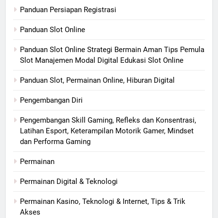
Panduan Persiapan Registrasi
Panduan Slot Online
Panduan Slot Online Strategi Bermain Aman Tips Pemula
Slot Manajemen Modal Digital Edukasi Slot Online
Panduan Slot, Permainan Online, Hiburan Digital
Pengembangan Diri
Pengembangan Skill Gaming, Refleks dan Konsentrasi,
Latihan Esport, Keterampilan Motorik Gamer, Mindset
dan Performa Gaming
Permainan
Permainan Digital & Teknologi
Permainan Kasino, Teknologi & Internet, Tips & Trik
Akses