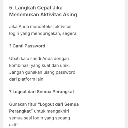
5. Langkah Cepat Jika
Menemukan Aktivitas Asing
Jika Anda mendeteksi aktivitas
login yang mencurigakan, segera:
?
Ganti Password
Ubah kata sandi Anda dengan
kombinasi yang kuat dan unik.
Jangan gunakan ulang password
dari platform lain.
?
Logout dari Semua Perangkat
Gunakan fitur
“Logout dari Semua
Perangkat”
untuk mengakhiri
semua sesi login yang sedang
aktif.