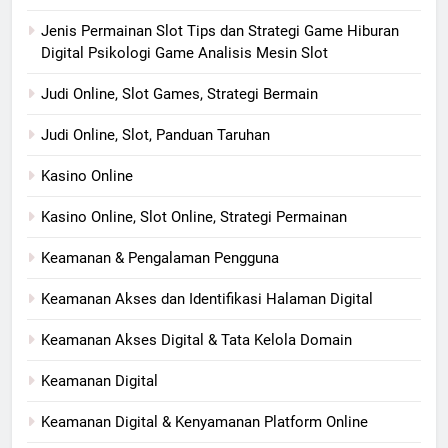
Jenis Permainan Slot Tips dan Strategi Game Hiburan
Digital Psikologi Game Analisis Mesin Slot
Judi Online, Slot Games, Strategi Bermain
Judi Online, Slot, Panduan Taruhan
Kasino Online
Kasino Online, Slot Online, Strategi Permainan
Keamanan & Pengalaman Pengguna
Keamanan Akses dan Identifikasi Halaman Digital
Keamanan Akses Digital & Tata Kelola Domain
Keamanan Digital
Keamanan Digital & Kenyamanan Platform Online