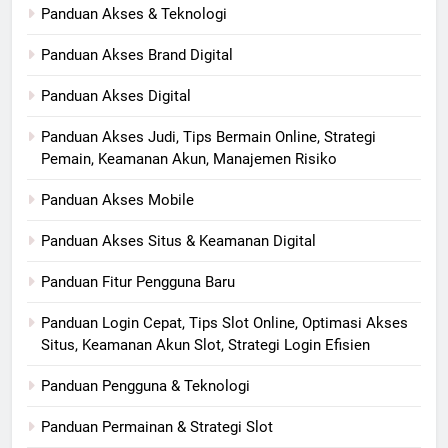
Panduan Akses & Teknologi
Panduan Akses Brand Digital
Panduan Akses Digital
Panduan Akses Judi, Tips Bermain Online, Strategi
Pemain, Keamanan Akun, Manajemen Risiko
Panduan Akses Mobile
Panduan Akses Situs & Keamanan Digital
Panduan Fitur Pengguna Baru
Panduan Login Cepat, Tips Slot Online, Optimasi Akses
Situs, Keamanan Akun Slot, Strategi Login Efisien
Panduan Pengguna & Teknologi
Panduan Permainan & Strategi Slot