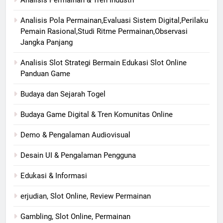
Analisis Permainan & Tren Industri
Analisis Pola Permainan,Evaluasi Sistem Digital,Perilaku
Pemain Rasional,Studi Ritme Permainan,Observasi
Jangka Panjang
Analisis Slot Strategi Bermain Edukasi Slot Online
Panduan Game
Budaya dan Sejarah Togel
Budaya Game Digital & Tren Komunitas Online
Demo & Pengalaman Audiovisual
Desain UI & Pengalaman Pengguna
Edukasi & Informasi
erjudian, Slot Online, Review Permainan
Gambling, Slot Online, Permainan