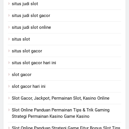
situs judi slot
situs judi slot gacor
situs judi slot online
situs slot
situs slot gacor
situs slot gacor hari ini
slot gacor
slot gacor hari ini
Slot Gacor, Jackpot, Permainan Slot, Kasino Online
Slot Online Panduan Permainan Tips & Trik Gaming
Strategi Permainan Kasino Game Kasino
Slot Online Panduan Strategi Game Fitur Bonus Slot Tips