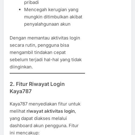
pribadi
Mencegah kerugian yang
mungkin ditimbulkan akibat
penyalahgunaan akun
Dengan memantau aktivitas login
secara rutin, pengguna bisa
mengambil tindakan cepat
sebelum terjadi hal-hal yang tidak
diinginkan.
2. Fitur Riwayat Login
Kaya787
Kaya787 menyediakan fitur untuk
melihat
riwayat aktivitas login
,
yang dapat diakses melalui
dashboard akun pengguna. Fitur
ini mencakup: