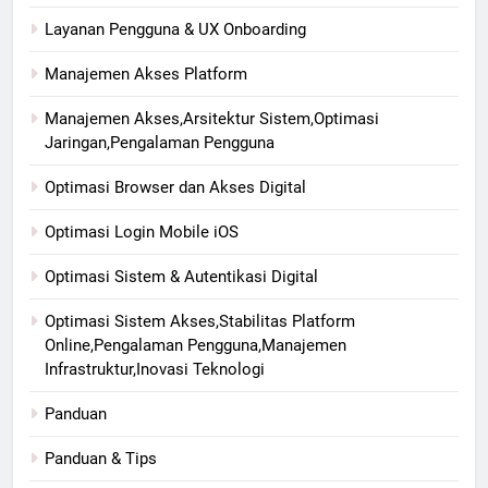
Layanan Pengguna & UX Onboarding
Manajemen Akses Platform
Manajemen Akses,Arsitektur Sistem,Optimasi
Jaringan,Pengalaman Pengguna
Optimasi Browser dan Akses Digital
Optimasi Login Mobile iOS
Optimasi Sistem & Autentikasi Digital
Optimasi Sistem Akses,Stabilitas Platform
Online,Pengalaman Pengguna,Manajemen
Infrastruktur,Inovasi Teknologi
Panduan
Panduan & Tips