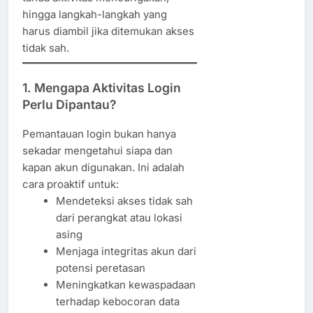
hingga langkah-langkah yang
harus diambil jika ditemukan akses
tidak sah.
1. Mengapa Aktivitas Login
Perlu Dipantau?
Pemantauan login bukan hanya
sekadar mengetahui siapa dan
kapan akun digunakan. Ini adalah
cara proaktif untuk:
Mendeteksi akses tidak sah
dari perangkat atau lokasi
asing
Menjaga integritas akun dari
potensi peretasan
Meningkatkan kewaspadaan
terhadap kebocoran data