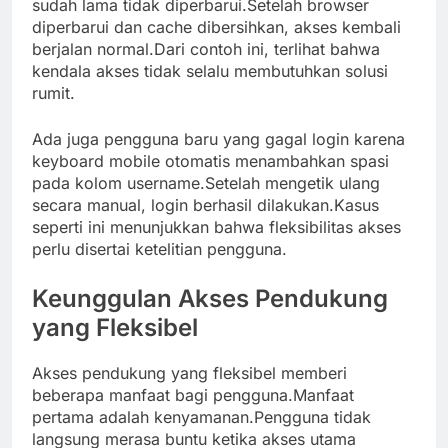
sudah lama tidak diperbarui.Setelah browser
diperbarui dan cache dibersihkan, akses kembali
berjalan normal.Dari contoh ini, terlihat bahwa
kendala akses tidak selalu membutuhkan solusi
rumit.
Ada juga pengguna baru yang gagal login karena
keyboard mobile otomatis menambahkan spasi
pada kolom username.Setelah mengetik ulang
secara manual, login berhasil dilakukan.Kasus
seperti ini menunjukkan bahwa fleksibilitas akses
perlu disertai ketelitian pengguna.
Keunggulan Akses Pendukung
yang Fleksibel
Akses pendukung yang fleksibel memberi
beberapa manfaat bagi pengguna.Manfaat
pertama adalah kenyamanan.Pengguna tidak
langsung merasa buntu ketika akses utama