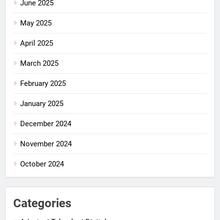
June 2025
May 2025
April 2025
March 2025
February 2025
January 2025
December 2024
November 2024
October 2024
Categories