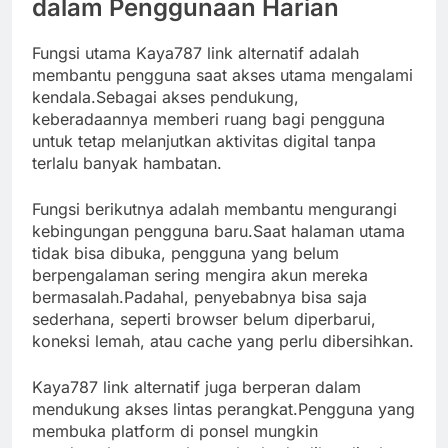
dalam Penggunaan Harian
Fungsi utama Kaya787 link alternatif adalah
membantu pengguna saat akses utama mengalami
kendala.Sebagai akses pendukung,
keberadaannya memberi ruang bagi pengguna
untuk tetap melanjutkan aktivitas digital tanpa
terlalu banyak hambatan.
Fungsi berikutnya adalah membantu mengurangi
kebingungan pengguna baru.Saat halaman utama
tidak bisa dibuka, pengguna yang belum
berpengalaman sering mengira akun mereka
bermasalah.Padahal, penyebabnya bisa saja
sederhana, seperti browser belum diperbarui,
koneksi lemah, atau cache yang perlu dibersihkan.
Kaya787 link alternatif juga berperan dalam
mendukung akses lintas perangkat.Pengguna yang
membuka platform di ponsel mungkin