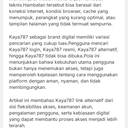
teknis.Hambatan tersebut bisa berasal dari
koneksi internet, kondisi browser, cache yang
menumpuk, perangkat yang kurang optimal, atau
tampilan halaman yang tidak termuat sempurna.
Kaya787 sebagai brand digital memiliki variasi
pencarian yang cukup luas.Pengguna mencari
Kaya787 login, Kaya787 resmi, Kaya787 alternatif,
hingga Kaya787 tidak bisa dibuka.Pola ini
menunjukkan bahwa kebutuhan utama pengguna
bukan hanya menemukan akses, tetapi juga
memperoleh kejelasan tentang cara menggunakan
platform dengan aman, nyaman, dan tidak
membingungkan.
Artikel ini membahas Kaya787 link alternatif dari
sisi fleksibilitas akses, keamanan akun,
pengalaman pengguna, serta kebiasaan digital
yang dapat membantu proses akses menjadi lebih
terarah.