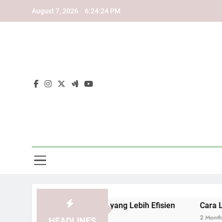
Skip
August 7, 2026
6:24:25 PM
to
content
Kee
Dukung Ch
tif untuk Akses yang Lebih Efisien
Cara Lebah4D Logi
2 Months Ago
HEADLINES