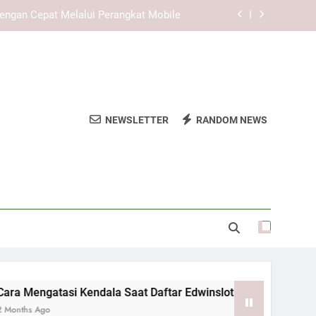
engan Cepat Melalui Perangkat Mobile
slot dengan Langkah Praktis dan Aman
4D dengan Langkah yang Lebih Praktis
natif untuk Akses yang Lebih Efisien
NEWSLETTER
RANDOM NEWS
engan Cepat Melalui Perangkat Mobile
slot dengan Langkah Praktis dan Aman
ook.
4D dengan Langkah yang Lebih Praktis
si Kendala Saat Daftar Edwinslot dengan Langkah Praktis d