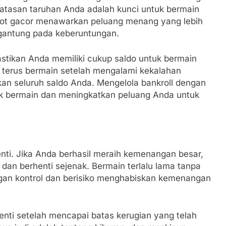
atasan taruhan Anda adalah kunci untuk bermain
slot gacor menawarkan peluang menang yang lebih
ergantung pada keberuntungan.
astikan Anda memiliki cukup saldo untuk bermain
 terus bermain setelah mengalami kekalahan
skan seluruh saldo Anda. Mengelola bankroll dengan
uk bermain dan meningkatkan peluang Anda untuk
nti. Jika Anda berhasil meraih kemenangan besar,
an berhenti sejenak. Bermain terlalu lama tanpa
gan kontrol dan berisiko menghabiskan kemenangan
henti setelah mencapai batas kerugian yang telah