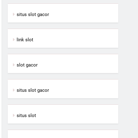
situs slot gacor
link slot
slot gacor
situs slot gacor
situs slot