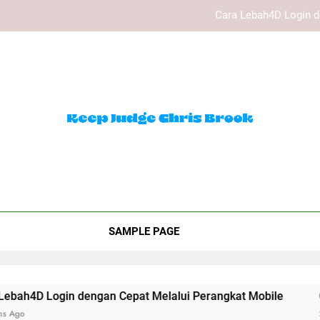
Cara Lebah4D Login d
Cara Mengatasi Kendala Saat Daftar Edwin
Cara Mengatasi Kendala Saat Daftar Lebah
Panduan Lengkap EDWINSLOT Link Alter
Cara Lebah4D Login d
Cara Mengatasi Kendala Saat Daftar Edwin
p Judge Chris Brook
ris Brook Untuk Posisi Kehakiman Dengan Keep Judge Chris Br
Cara Mengatasi Kendala Saat Daftar Lebah
SAMPLE PAGE
n dengan Cepat Melalui Perangkat Mobile
Cara Mengat
2 Months Ago