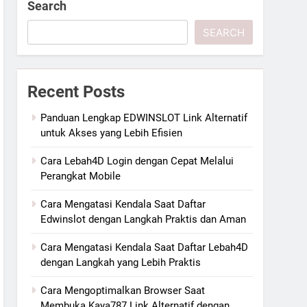
Search
SEARCH
Recent Posts
Panduan Lengkap EDWINSLOT Link Alternatif
untuk Akses yang Lebih Efisien
Cara Lebah4D Login dengan Cepat Melalui
Perangkat Mobile
Cara Mengatasi Kendala Saat Daftar
Edwinslot dengan Langkah Praktis dan Aman
Cara Mengatasi Kendala Saat Daftar Lebah4D
dengan Langkah yang Lebih Praktis
Cara Mengoptimalkan Browser Saat
Membuka Kaya787 Link Alternatif dengan