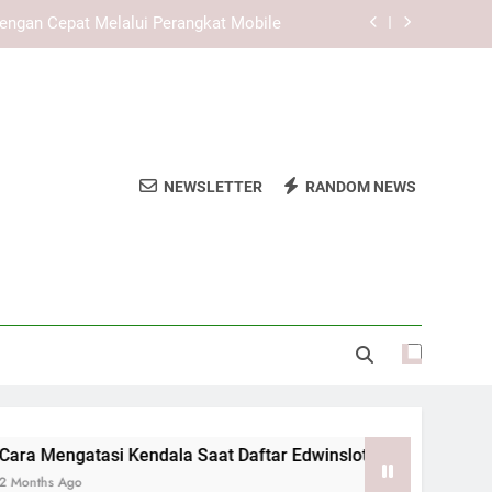
engan Cepat Melalui Perangkat Mobile
slot dengan Langkah Praktis dan Aman
4D dengan Langkah yang Lebih Praktis
natif untuk Akses yang Lebih Efisien
NEWSLETTER
RANDOM NEWS
engan Cepat Melalui Perangkat Mobile
slot dengan Langkah Praktis dan Aman
ook.
4D dengan Langkah yang Lebih Praktis
asi Kendala Saat Daftar Edwinslot dengan Langkah Praktis d