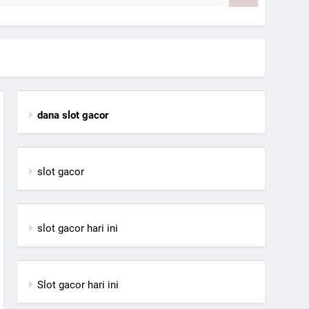
dana slot gacor
slot gacor
slot gacor hari ini
Slot gacor hari ini