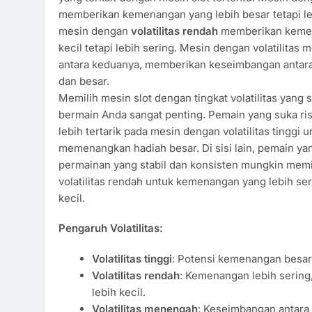
memberikan kemenangan yang lebih besar tetapi le
mesin dengan
volatilitas rendah
memberikan kemen
kecil tetapi lebih sering. Mesin dengan volatilitas
antara keduanya, memberikan keseimbangan antar
dan besar.
Memilih mesin slot dengan tingkat volatilitas yang
bermain Anda sangat penting. Pemain yang suka ris
lebih tertarik pada mesin dengan volatilitas tinggi 
memenangkan hadiah besar. Di sisi lain, pemain ya
permainan yang stabil dan konsisten mungkin mem
volatilitas rendah untuk kemenangan yang lebih se
kecil.
Pengaruh Volatilitas:
Volatilitas tinggi
: Potensi kemenangan besar, 
Volatilitas rendah
: Kemenangan lebih sering,
lebih kecil.
Volatilitas menengah
: Keseimbangan antara 