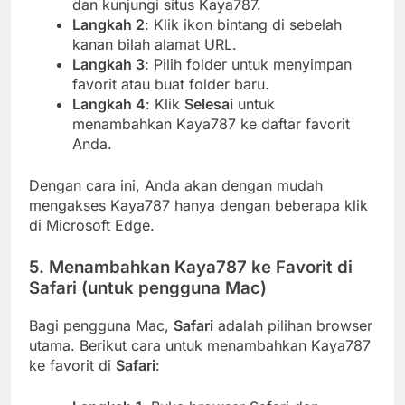
dan kunjungi situs Kaya787.
Langkah 2
: Klik ikon bintang di sebelah
kanan bilah alamat URL.
Langkah 3
: Pilih folder untuk menyimpan
favorit atau buat folder baru.
Langkah 4
: Klik
Selesai
untuk
menambahkan Kaya787 ke daftar favorit
Anda.
Dengan cara ini, Anda akan dengan mudah
mengakses Kaya787 hanya dengan beberapa klik
di Microsoft Edge.
5. Menambahkan Kaya787 ke Favorit di
Safari (untuk pengguna Mac)
Bagi pengguna Mac,
Safari
adalah pilihan browser
utama. Berikut cara untuk menambahkan Kaya787
ke favorit di
Safari
: