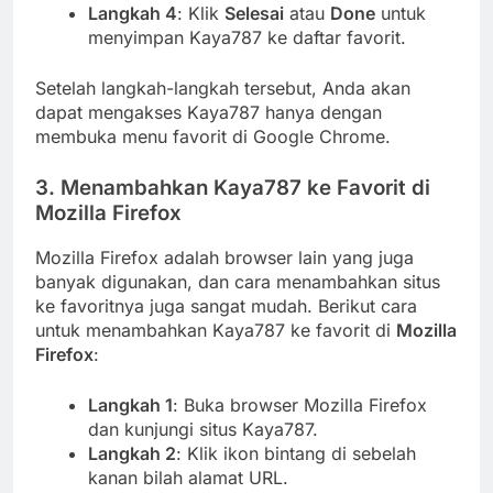
Langkah 4
: Klik
Selesai
atau
Done
untuk
menyimpan Kaya787 ke daftar favorit.
Setelah langkah-langkah tersebut, Anda akan
dapat mengakses Kaya787 hanya dengan
membuka menu favorit di Google Chrome.
3. Menambahkan Kaya787 ke Favorit di
Mozilla Firefox
Mozilla Firefox adalah browser lain yang juga
banyak digunakan, dan cara menambahkan situs
ke favoritnya juga sangat mudah. Berikut cara
untuk menambahkan Kaya787 ke favorit di
Mozilla
Firefox
:
Langkah 1
: Buka browser Mozilla Firefox
dan kunjungi situs Kaya787.
Langkah 2
: Klik ikon bintang di sebelah
kanan bilah alamat URL.