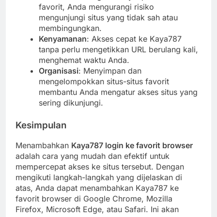
favorit, Anda mengurangi risiko
mengunjungi situs yang tidak sah atau
membingungkan.
Kenyamanan
: Akses cepat ke Kaya787
tanpa perlu mengetikkan URL berulang kali,
menghemat waktu Anda.
Organisasi
: Menyimpan dan
mengelompokkan situs-situs favorit
membantu Anda mengatur akses situs yang
sering dikunjungi.
Kesimpulan
Menambahkan
Kaya787 login ke favorit browser
adalah cara yang mudah dan efektif untuk
mempercepat akses ke situs tersebut. Dengan
mengikuti langkah-langkah yang dijelaskan di
atas, Anda dapat menambahkan Kaya787 ke
favorit browser di Google Chrome, Mozilla
Firefox, Microsoft Edge, atau Safari. Ini akan