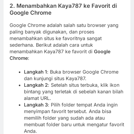
2. Menambahkan Kaya787 ke Favorit di
Google Chrome
Google Chrome adalah salah satu browser yang
paling banyak digunakan, dan proses
menambahkan situs ke favoritnya sangat
sederhana. Berikut adalah cara untuk
menambahkan Kaya787 ke favorit di
Google
Chrome
:
Langkah 1
: Buka browser Google Chrome
dan kunjungi situs Kaya787.
Langkah 2
: Setelah situs terbuka, klik ikon
bintang yang terletak di sebelah kanan bilah
alamat URL.
Langkah 3
: Pilih folder tempat Anda ingin
menyimpan favorit tersebut. Anda bisa
memilih folder yang sudah ada atau
membuat folder baru untuk mengatur favorit
Anda.