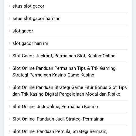
situs slot gacor
situs slot gacor hari ini
slot gacor
slot gacor hari ini
Slot Gacor, Jackpot, Permainan Slot, Kasino Online
Slot Online Panduan Permainan Tips & Trik Gaming
Strategi Permainan Kasino Game Kasino
Slot Online Panduan Strategi Game Fitur Bonus Slot Tips
dan Trik Kasino Digital Pengelolaan Modal dan Risiko
Slot Online, Judi Online, Permainan Kasino
Slot Online, Panduan Judi, Strategi Permainan
Slot Online, Panduan Pemula, Strategi Bermain,