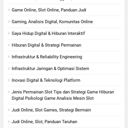
Game Online, Slot Online, Panduan Judi
Gaming, Analisis Digital, Komunitas Online
Gaya Hidup Digital & Hiburan Interaktif
Hiburan Digital & Strategi Permainan
Infrastruktur & Reliability Engineering
Infrastruktur Jaringan & Optimasi Sistem
Inovasi Digital & Teknologi Platform
Jenis Permainan Slot Tips dan Strategi Game Hiburan
Digital Psikologi Game Analisis Mesin Slot
Judi Online, Slot Games, Strategi Bermain
Judi Online, Slot, Panduan Taruhan