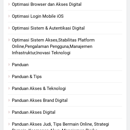
Optimasi Browser dan Akses Digital
Optimasi Login Mobile iOS
Optimasi Sistem & Autentikasi Digital
Optimasi Sistem Akses,Stabilitas Platform
Online,Pengalaman Pengguna,Manajemen
Infrastruktur,Inovasi Teknologi
Panduan
Panduan & Tips
Panduan Akses & Teknologi
Panduan Akses Brand Digital
Panduan Akses Digital
Panduan Akses Judi, Tips Bermain Online, Strategi