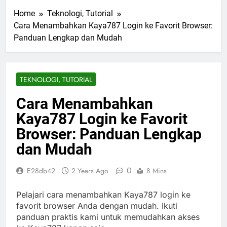
Home
Teknologi, Tutorial
Cara Menambahkan Kaya787 Login ke Favorit Browser:
Panduan Lengkap dan Mudah
TEKNOLOGI, TUTORIAL
Cara Menambahkan
Kaya787 Login ke Favorit
Browser: Panduan Lengkap
dan Mudah
0
E28db42
2 Years Ago
8 Mins
Pelajari cara menambahkan Kaya787 login ke
favorit browser Anda dengan mudah. Ikuti
panduan praktis kami untuk memudahkan akses