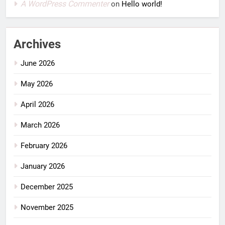
A WordPress Commenter
on
Hello world!
Archives
June 2026
May 2026
April 2026
March 2026
February 2026
January 2026
December 2025
November 2025