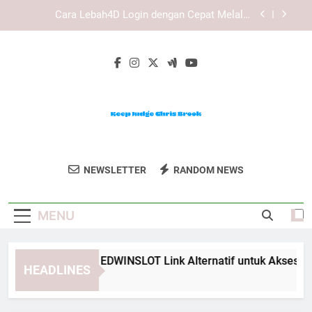
Skip
Cara Mengatasi Kendala Saat Daftar Edwinslot
to
dengan Langkah Praktis dan Aman
content
Cara Mengatasi Kendala Saat Daftar Lebah4D
dengan Langkah yang Lebih Praktis
Panduan Lengkap EDWINSLOT Link Alternatif
untuk Akses yang Lebih Efisien
Cara Lebah4D Login dengan Cepat Melalui
Perangkat Mobile
Cara Mengatasi Kendala Saat Daftar Edwinslot
dengan Langkah Praktis dan Aman
Keep Judge
Dukung Chris Brook Untuk Posisi
Cara Mengatasi Kendala Saat Daftar Lebah4D
NEWSLETTER
RANDOM NEWS
Chris Brook
dengan Langkah yang Lebih Praktis
Kehakiman Dengan Keep Judge Chris
Brook.
MENU
nduan Lengkap EDWINSLOT Link Alternatif untuk Akses yang L
HEADLINES
onth Ago