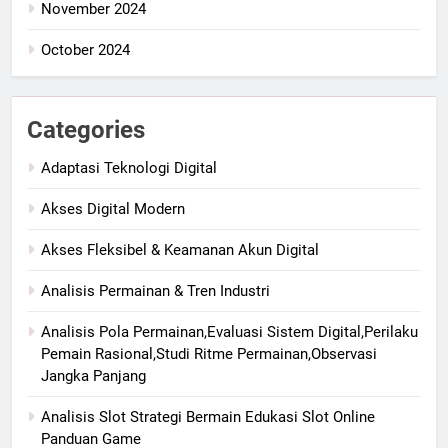
November 2024
October 2024
Categories
Adaptasi Teknologi Digital
Akses Digital Modern
Akses Fleksibel & Keamanan Akun Digital
Analisis Permainan & Tren Industri
Analisis Pola Permainan,Evaluasi Sistem Digital,Perilaku
Pemain Rasional,Studi Ritme Permainan,Observasi
Jangka Panjang
Analisis Slot Strategi Bermain Edukasi Slot Online
Panduan Game