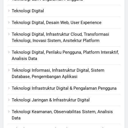
Teknologi Digital
Teknologi Digital, Desain Web, User Experience
Teknologi Digital, Infrastruktur Cloud, Transformasi
Teknologi, Inovasi Sistem, Arsitektur Platform
Teknologi Digital, Perilaku Pengguna, Platform Interaktif,
Analisis Data
Teknologi Informasi, Infrastruktur Digital, Sistem
Database, Pengembangan Aplikasi
Teknologi Infrastruktur Digital & Pengalaman Pengguna
Teknologi Jaringan & Infrastruktur Digital
Teknologi Keamanan, Observabilitas Sistem, Analisis
Data