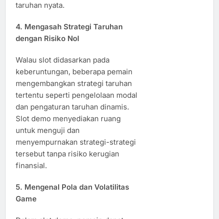
taruhan nyata.
4. Mengasah Strategi Taruhan
dengan Risiko Nol
Walau slot didasarkan pada
keberuntungan, beberapa pemain
mengembangkan strategi taruhan
tertentu seperti pengelolaan modal
dan pengaturan taruhan dinamis.
Slot demo menyediakan ruang
untuk menguji dan
menyempurnakan strategi-strategi
tersebut tanpa risiko kerugian
finansial.
5. Mengenal Pola dan Volatilitas
Game