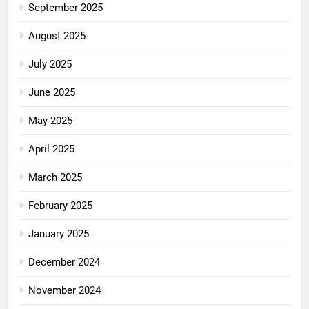
September 2025
August 2025
July 2025
June 2025
May 2025
April 2025
March 2025
February 2025
January 2025
December 2024
November 2024