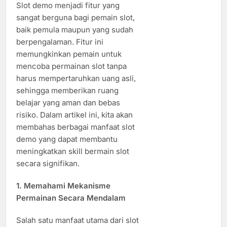
Slot demo menjadi fitur yang
sangat berguna bagi pemain slot,
baik pemula maupun yang sudah
berpengalaman. Fitur ini
memungkinkan pemain untuk
mencoba permainan slot tanpa
harus mempertaruhkan uang asli,
sehingga memberikan ruang
belajar yang aman dan bebas
risiko. Dalam artikel ini, kita akan
membahas berbagai manfaat slot
demo yang dapat membantu
meningkatkan skill bermain slot
secara signifikan.
1. Memahami Mekanisme
Permainan Secara Mendalam
Salah satu manfaat utama dari slot