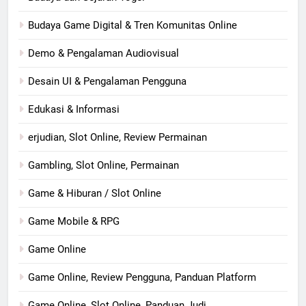
Budaya Game Digital & Tren Komunitas Online
Demo & Pengalaman Audiovisual
Desain UI & Pengalaman Pengguna
Edukasi & Informasi
erjudian, Slot Online, Review Permainan
Gambling, Slot Online, Permainan
Game & Hiburan / Slot Online
Game Mobile & RPG
Game Online
Game Online, Review Pengguna, Panduan Platform
Game Online, Slot Online, Panduan Judi