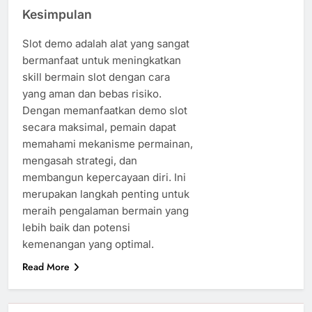
Kesimpulan
Slot demo adalah alat yang sangat
bermanfaat untuk meningkatkan
skill bermain slot dengan cara
yang aman dan bebas risiko.
Dengan memanfaatkan demo slot
secara maksimal, pemain dapat
memahami mekanisme permainan,
mengasah strategi, dan
membangun kepercayaan diri. Ini
merupakan langkah penting untuk
meraih pengalaman bermain yang
lebih baik dan potensi
kemenangan yang optimal.
Read More