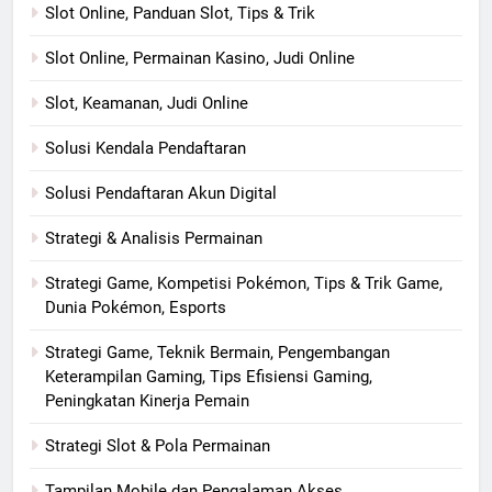
Slot Online, Panduan Slot, Tips & Trik
Slot Online, Permainan Kasino, Judi Online
Slot, Keamanan, Judi Online
Solusi Kendala Pendaftaran
Solusi Pendaftaran Akun Digital
Strategi & Analisis Permainan
Strategi Game, Kompetisi Pokémon, Tips & Trik Game,
Dunia Pokémon, Esports
Strategi Game, Teknik Bermain, Pengembangan
Keterampilan Gaming, Tips Efisiensi Gaming,
Peningkatan Kinerja Pemain
Strategi Slot & Pola Permainan
Tampilan Mobile dan Pengalaman Akses