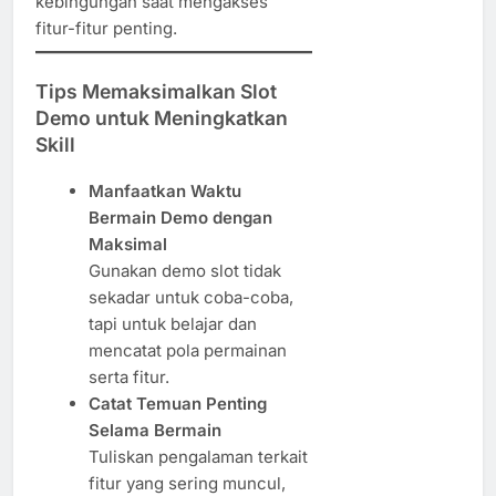
kebingungan saat mengakses
fitur-fitur penting.
Tips Memaksimalkan Slot
Demo untuk Meningkatkan
Skill
Manfaatkan Waktu
Bermain Demo dengan
Maksimal
Gunakan demo slot tidak
sekadar untuk coba-coba,
tapi untuk belajar dan
mencatat pola permainan
serta fitur.
Catat Temuan Penting
Selama Bermain
Tuliskan pengalaman terkait
fitur yang sering muncul,