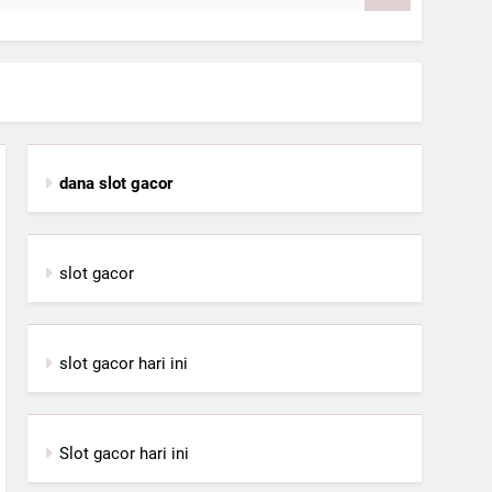
dana slot gacor
slot gacor
slot gacor hari ini
Slot gacor hari ini