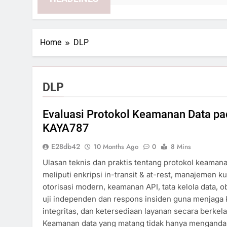
Home
DLP
DLP
Evaluasi Protokol Keamanan Data pa
KAYA787
E28db42
10 Months Ago
0
8 Mins
Ulasan teknis dan praktis tentang protokol keamana
meliputi enkripsi in-transit & at-rest, manajemen ku
otorisasi modern, keamanan API, tata kelola data, o
uji independen dan respons insiden guna menjaga 
integritas, dan ketersediaan layanan secara berkela
Keamanan data yang matang tidak hanya mengandal