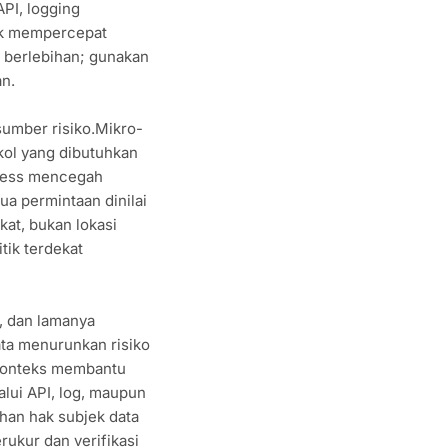
PI, logging
tuk mempercepat
a berlebihan; gunakan
an.
 sumber risiko.Mikro-
kol yang dibutuhkan
gress mencegah
ua permintaan dinilai
kat, bukan lokasi
tik terdekat
, dan lamanya
ata menurunkan risiko
 konteks membantu
alui API, log, maupun
han hak subjek data
rukur dan verifikasi