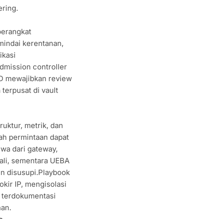
ering.
perangkat
mindai kerentanan,
ikasi
dmission controller
/CD mewajibkan review
 terpusat di vault
ruktur, metrik, dan
uah permintaan dapat
wa dari gateway,
mali, sementara UEBA
in disusupi.Playbook
ir IP, mengisolasi
A terdokumentasi
an.