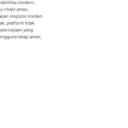
 identitas modern,
ply-chain aman,
siapan respons insiden
ak, platform tidak
epercayaan yang
engguna tetap aman,