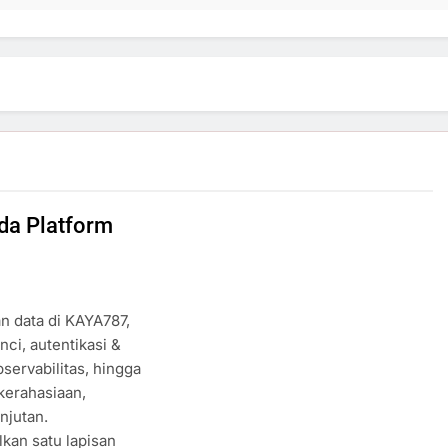
da Platform
n data di KAYA787,
nci, autentikasi &
bservabilitas, hingga
kerahasiaan,
njutan.
kan satu lapisan