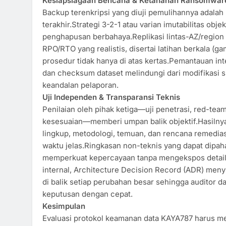
Kesiapsiagaan Bencana & Ketahanan Ransomwar
Backup terenkripsi yang diuji pemulihannya adalah
terakhir.Strategi 3-2-1 atau varian imutabilitas ob
penghapusan berbahaya.Replikasi lintas-AZ/region 
RPO/RTO yang realistis, disertai latihan berkala (g
prosedur tidak hanya di atas kertas.Pemantauan int
dan checksum dataset melindungi dari modifikasi s
keandalan pelaporan.
Uji Independen & Transparansi Teknis
Penilaian oleh pihak ketiga—uji penetrasi, red-team
kesesuaian—memberi umpan balik objektif.Hasiln
lingkup, metodologi, temuan, dan rencana remedia
waktu jelas.Ringkasan non-teknis yang dapat dipah
memperkuat kepercayaan tanpa mengekspos detail y
internal, Architecture Decision Record (ADR) meny
di balik setiap perubahan besar sehingga auditor d
keputusan dengan cepat.
Kesimpulan
Evaluasi protokol keamanan data KAYA787 harus m