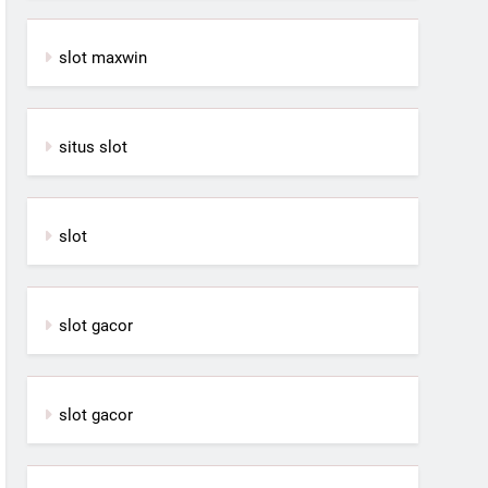
slot maxwin
situs slot
slot
slot gacor
slot gacor