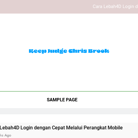
Cara Lebah4D Login d
Cara Mengatasi Kendala Saat Daftar Edwin
Cara Mengatasi Kendala Saat Daftar Lebah
Panduan Lengkap EDWINSLOT Link Alter
Cara Lebah4D Login d
Cara Mengatasi Kendala Saat Daftar Edwin
p Judge Chris Brook
ris Brook Untuk Posisi Kehakiman Dengan Keep Judge Chris Br
Cara Mengatasi Kendala Saat Daftar Lebah
SAMPLE PAGE
in dengan Cepat Melalui Perangkat Mobile
Cara Mengat
2 Months Ago