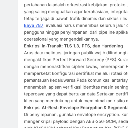
pertahanan.Ia adalah orkestrasi kebijakan, protokol,
yang saling menguatkan agar kerahasiaan, integrita
tetap terjaga di bawah trafik dinamis dan siklus ril
kaya 787
, evaluasi harus menembus seluruh jalur d
pengguna hingga penyimpanan, dari pipeline aplika
operasional yang mengendalikannya.
Enkripsi In-Transit: TLS 1.3, PFS, dan Hardening
Arus data melintasi jaringan publik wajib dilindung
mengaktifkan Perfect Forward Secrecy (PFS).Kuran
dengan menonaktifkan cipher lawas, menerapkan 
memperketat konfigurasi sertifikat melalui rotasi o
pemantauan kedaluwarsa.Pada komunikasi antarla
menambah lapisan verifikasi identitas mesin sehing
tepercaya yang dapat bertukar data.Sertakan certif
klien yang mendukung untuk meminimalkan risiko 
Enkripsi At-Rest: Envelope Encryption & Segmenta
Di penyimpanan, gunakan envelope encryption: kun
mengenkripsi payload dengan AES-256-GCM, seda