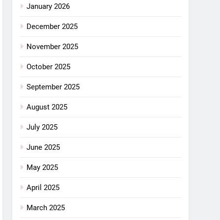
January 2026
December 2025
November 2025
October 2025
September 2025
August 2025
July 2025
June 2025
May 2025
April 2025
March 2025