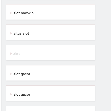
slot maxwin
situs slot
slot
slot gacor
slot gacor