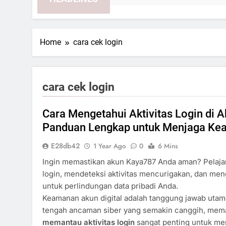
Home
cara cek login
cara cek login
Cara Mengetahui Aktivitas Login di 
Panduan Lengkap untuk Menjaga Ke
E28db42
1 Year Ago
0
6 Mins
Ingin memastikan akun Kaya787 Anda aman? Pelajari
login, mendeteksi aktivitas mencurigakan, dan men
untuk perlindungan data pribadi Anda.
Keamanan akun digital adalah tanggung jawab utam
tengah ancaman siber yang semakin canggih, me
memantau aktivitas login
sangat penting untuk m