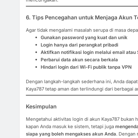
6. Tips Pencegahan untuk Menjaga Akun 
Agar tidak mengalami masalah serupa di masa depa
Gunakan password yang kuat dan unik
Login hanya dari perangkat pribadi
Aktifkan notifikasi login melalui email ata
Perbarui data akun secara berkala
Hindari login dari Wi-Fi publik tanpa VPN
Dengan langkah-langkah sederhana ini, Anda dapa
Kaya787 tetap aman dan terlindungi dari berbagai a
Kesimpulan
Mengetahui aktivitas login di akun Kaya787 bukan 
kapan Anda masuk ke sistem, tetapi juga
mengenda
siapa yang boleh mengakses akun Anda
. Dengan 