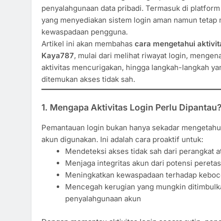
penyalahgunaan data pribadi. Termasuk di platform
yang menyediakan sistem login aman namun tetap
kewaspadaan pengguna.
Artikel ini akan membahas
cara mengetahui aktivit
Kaya787
, mulai dari melihat riwayat login, mengen
aktivitas mencurigakan, hingga langkah-langkah yan
ditemukan akses tidak sah.
1. Mengapa Aktivitas Login Perlu Dipantau
Pemantauan login bukan hanya sekadar mengetahui
akun digunakan. Ini adalah cara proaktif untuk:
Mendeteksi akses tidak sah dari perangkat at
Menjaga integritas akun dari potensi pereta
Meningkatkan kewaspadaan terhadap keboco
Mencegah kerugian yang mungkin ditimbulka
penyalahgunaan akun