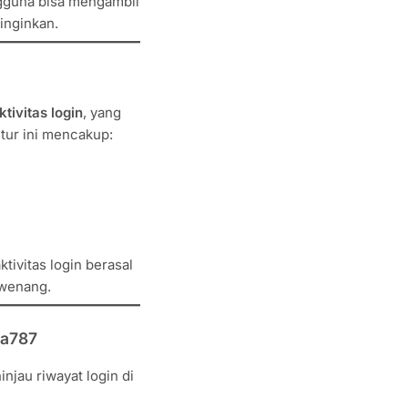
ngguna bisa mengambil
iinginkan.
ktivitas login
, yang
tur ini mencakup:
tivitas login berasal
rwenang.
ya787
jau riwayat login di