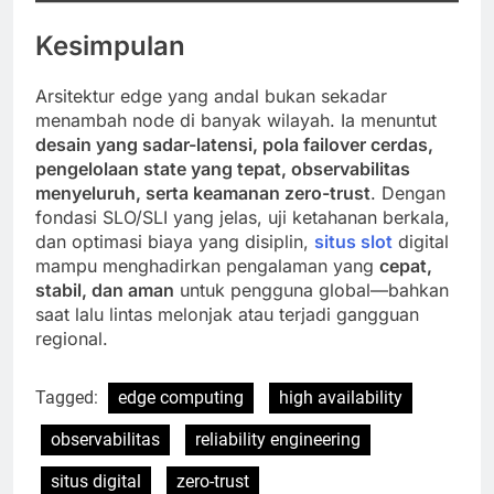
Kesimpulan
Arsitektur edge yang andal bukan sekadar
menambah node di banyak wilayah. Ia menuntut
desain yang sadar-latensi, pola failover cerdas,
pengelolaan state yang tepat, observabilitas
menyeluruh, serta keamanan zero-trust
. Dengan
fondasi SLO/SLI yang jelas, uji ketahanan berkala,
dan optimasi biaya yang disiplin,
situs slot
digital
mampu menghadirkan pengalaman yang
cepat,
stabil, dan aman
untuk pengguna global—bahkan
saat lalu lintas melonjak atau terjadi gangguan
regional.
Tagged:
edge computing
high availability
observabilitas
reliability engineering
situs digital
zero-trust