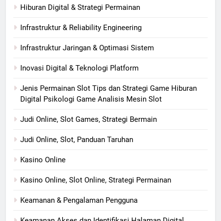
Hiburan Digital & Strategi Permainan
Infrastruktur & Reliability Engineering
Infrastruktur Jaringan & Optimasi Sistem
Inovasi Digital & Teknologi Platform
Jenis Permainan Slot Tips dan Strategi Game Hiburan
Digital Psikologi Game Analisis Mesin Slot
Judi Online, Slot Games, Strategi Bermain
Judi Online, Slot, Panduan Taruhan
Kasino Online
Kasino Online, Slot Online, Strategi Permainan
Keamanan & Pengalaman Pengguna
Keamanan Akses dan Identifikasi Halaman Digital