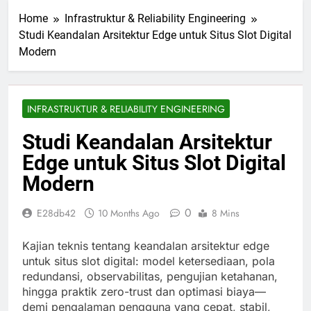
Home
Infrastruktur & Reliability Engineering
Studi Keandalan Arsitektur Edge untuk Situs Slot Digital
Modern
INFRASTRUKTUR & RELIABILITY ENGINEERING
Studi Keandalan Arsitektur
Edge untuk Situs Slot Digital
Modern
0
E28db42
10 Months Ago
8 Mins
Kajian teknis tentang keandalan arsitektur edge
untuk situs slot digital: model ketersediaan, pola
redundansi, observabilitas, pengujian ketahanan,
hingga praktik zero-trust dan optimasi biaya—
demi pengalaman pengguna yang cepat, stabil,