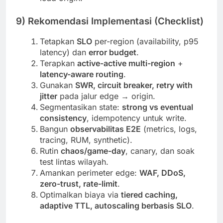
9) Rekomendasi Implementasi (Checklist)
Tetapkan
SLO
per-region (availability, p95
latency) dan
error budget
.
Terapkan
active-active multi-region
+
latency-aware routing
.
Gunakan
SWR, circuit breaker, retry with
jitter
pada jalur edge → origin.
Segmentasikan state:
strong vs eventual
consistency
, idempotency untuk write.
Bangun
observabilitas E2E
(metrics, logs,
tracing, RUM, synthetic).
Rutin
chaos/game-day
, canary, dan soak
test lintas wilayah.
Amankan perimeter edge:
WAF, DDoS,
zero-trust, rate-limit
.
Optimalkan biaya via
tiered caching,
adaptive TTL, autoscaling berbasis SLO
.