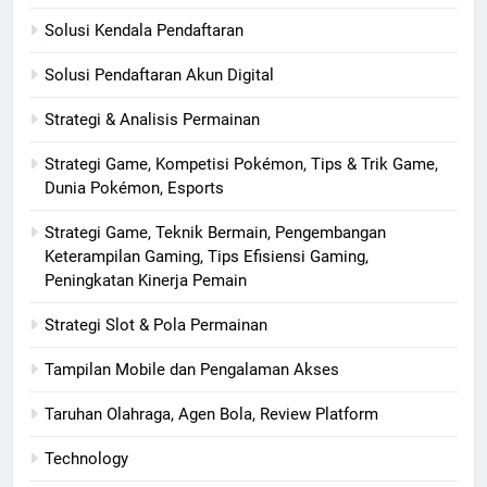
Solusi Kendala Pendaftaran
Solusi Pendaftaran Akun Digital
Strategi & Analisis Permainan
Strategi Game, Kompetisi Pokémon, Tips & Trik Game,
Dunia Pokémon, Esports
Strategi Game, Teknik Bermain, Pengembangan
Keterampilan Gaming, Tips Efisiensi Gaming,
Peningkatan Kinerja Pemain
Strategi Slot & Pola Permainan
Tampilan Mobile dan Pengalaman Akses
Taruhan Olahraga, Agen Bola, Review Platform
Technology