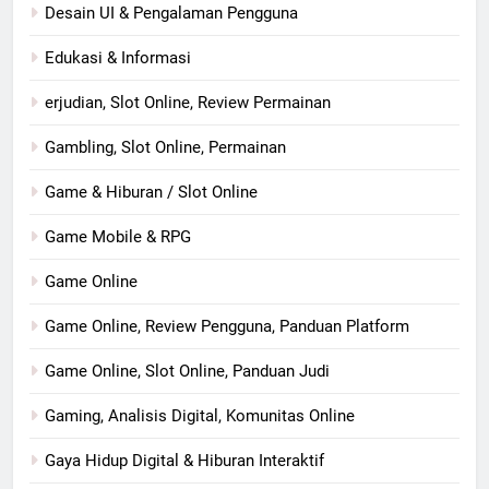
Desain UI & Pengalaman Pengguna
Edukasi & Informasi
erjudian, Slot Online, Review Permainan
Gambling, Slot Online, Permainan
Game & Hiburan / Slot Online
Game Mobile & RPG
Game Online
Game Online, Review Pengguna, Panduan Platform
Game Online, Slot Online, Panduan Judi
Gaming, Analisis Digital, Komunitas Online
Gaya Hidup Digital & Hiburan Interaktif