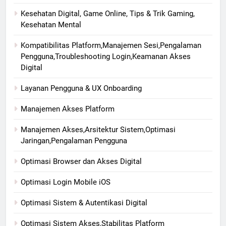
Kesehatan Digital, Game Online, Tips & Trik Gaming,
Kesehatan Mental
Kompatibilitas Platform,Manajemen Sesi,Pengalaman
Pengguna,Troubleshooting Login,Keamanan Akses
Digital
Layanan Pengguna & UX Onboarding
Manajemen Akses Platform
Manajemen Akses,Arsitektur Sistem,Optimasi
Jaringan,Pengalaman Pengguna
Optimasi Browser dan Akses Digital
Optimasi Login Mobile iOS
Optimasi Sistem & Autentikasi Digital
Optimasi Sistem Akses,Stabilitas Platform