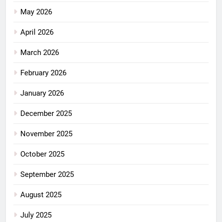
May 2026
April 2026
March 2026
February 2026
January 2026
December 2025
November 2025
October 2025
September 2025
August 2025
July 2025