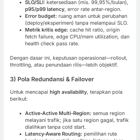
SLO/SLI:
ketersediaan (mis. 99,95%/bulan),
p95/p99 latency
, error rate antar-region.
Error budget:
ruang aman untuk perubahan
(deploy/eksperimen) tanpa melampaui SLO.
Metrik kritis edge:
cache hit ratio, origin
fetch failure, edge CPU/mem utilization, dan
health check pass rate.
Dengan dasar ini, keputusan operasional—rollout,
throttling, atau penundaan rilis—lebih objektif.
3) Pola Redundansi & Failover
Untuk mencapai
high availability
, terapkan pola
berikut:
Active-Active Multi-Region:
semua region
melayani trafik; jika satu region gagal, trafik
dialihkan tanpa cold start.
Latency-Aware Routing:
pemilihan rute