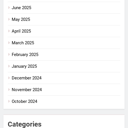
June 2025
May 2025
April 2025
March 2025
February 2025
January 2025
December 2024
November 2024
October 2024
Categories