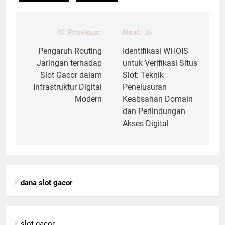
Previous:
Next:
Post
navigation
Pengaruh Routing
Identifikasi WHOIS
Jaringan terhadap
untuk Verifikasi Situs
Slot Gacor dalam
Slot: Teknik
Infrastruktur Digital
Penelusuran
Modern
Keabsahan Domain
dan Perlindungan
Akses Digital
dana slot gacor
slot gacor