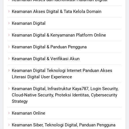
Keamanan Akses Digital & Tata Kelola Domain
Keamanan Digital
Keamanan Digital & Kenyamanan Platform Online
Keamanan Digital & Panduan Pengguna
Keamanan Digital & Verifikasi Akun
Keamanan Digital Teknologi Internet Panduan Akses
Literasi Digital User Experience
Keamanan Digital, Infrastruktur Kaya787, Login Security,
Cloud-Native Security, Proteksi Identitas, Cybersecurity
Strategy
Keamanan Online
Keamanan Siber, Teknologi Digital, Panduan Pengguna