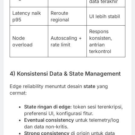
data terakhir
Latency naik
Reroute
UI lebih stabil
p95
regional
Respons
Node
Autoscaling +
konsisten,
overload
rate limit
antrian
terkontrol
4) Konsistensi Data & State Management
Edge reliability menuntut desain
state
yang
cermat:
State ringan di edge:
token sesi terenkripsi,
preferensi UI, konfigurasi fitur.
Eventual consistency
untuk telemetry/log
dan data non-kritis.
Strong consistency
di origin untuk data