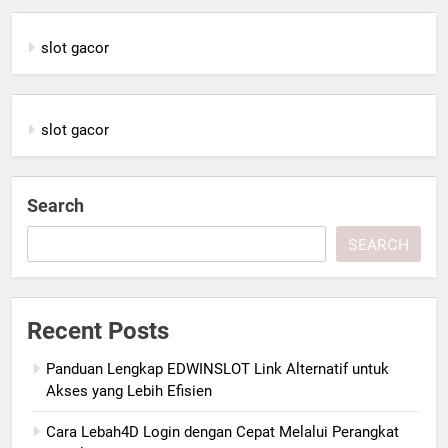
slot gacor
slot gacor
Search
SEARCH
Recent Posts
Panduan Lengkap EDWINSLOT Link Alternatif untuk
Akses yang Lebih Efisien
Cara Lebah4D Login dengan Cepat Melalui Perangkat