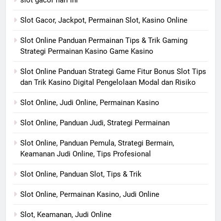
slot gacor hari ini
Slot Gacor, Jackpot, Permainan Slot, Kasino Online
Slot Online Panduan Permainan Tips & Trik Gaming
Strategi Permainan Kasino Game Kasino
Slot Online Panduan Strategi Game Fitur Bonus Slot Tips
dan Trik Kasino Digital Pengelolaan Modal dan Risiko
Slot Online, Judi Online, Permainan Kasino
Slot Online, Panduan Judi, Strategi Permainan
Slot Online, Panduan Pemula, Strategi Bermain,
Keamanan Judi Online, Tips Profesional
Slot Online, Panduan Slot, Tips & Trik
Slot Online, Permainan Kasino, Judi Online
Slot, Keamanan, Judi Online