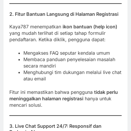
2.
Fitur Bantuan Langsung di Halaman Registrasi
Kaya787 menempatkan
ikon bantuan (help icon)
yang mudah terlihat di setiap tahap formulir
pendaftaran. Ketika diklik, pengguna dapat:
Mengakses FAQ seputar kendala umum
Membaca panduan penyelesaian masalah
secara mandiri
Menghubungi tim dukungan melalui live chat
atau email
Fitur ini memastikan bahwa pengguna
tidak perlu
meninggalkan halaman registrasi
hanya untuk
mencari solusi.
3.
Live Chat Support 24/7: Responsif dan