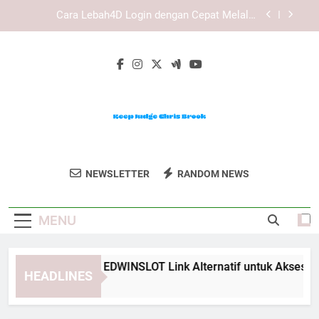
Skip
Cara Mengatasi Kendala Saat Daftar Edwinslot
to
dengan Langkah Praktis dan Aman
content
Cara Mengatasi Kendala Saat Daftar Lebah4D
dengan Langkah yang Lebih Praktis
Panduan Lengkap EDWINSLOT Link Alternatif
untuk Akses yang Lebih Efisien
Cara Lebah4D Login dengan Cepat Melalui
Perangkat Mobile
Cara Mengatasi Kendala Saat Daftar Edwinslot
dengan Langkah Praktis dan Aman
Keep Judge
Dukung Chris Brook Untuk Posisi
Cara Mengatasi Kendala Saat Daftar Lebah4D
NEWSLETTER
RANDOM NEWS
Chris Brook
dengan Langkah yang Lebih Praktis
Kehakiman Dengan Keep Judge Chris
Brook.
MENU
nduan Lengkap EDWINSLOT Link Alternatif untuk Akses yang L
HEADLINES
Month Ago