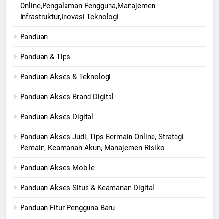
Online,Pengalaman Pengguna,Manajemen
Infrastruktur,Inovasi Teknologi
Panduan
Panduan & Tips
Panduan Akses & Teknologi
Panduan Akses Brand Digital
Panduan Akses Digital
Panduan Akses Judi, Tips Bermain Online, Strategi
Pemain, Keamanan Akun, Manajemen Risiko
Panduan Akses Mobile
Panduan Akses Situs & Keamanan Digital
Panduan Fitur Pengguna Baru