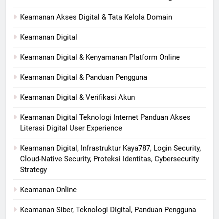
Keamanan Akses Digital & Tata Kelola Domain
Keamanan Digital
Keamanan Digital & Kenyamanan Platform Online
Keamanan Digital & Panduan Pengguna
Keamanan Digital & Verifikasi Akun
Keamanan Digital Teknologi Internet Panduan Akses
Literasi Digital User Experience
Keamanan Digital, Infrastruktur Kaya787, Login Security,
Cloud-Native Security, Proteksi Identitas, Cybersecurity
Strategy
Keamanan Online
Keamanan Siber, Teknologi Digital, Panduan Pengguna