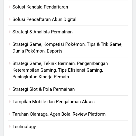
Solusi Kendala Pendaftaran
Solusi Pendaftaran Akun Digital
Strategi & Analisis Permainan
Strategi Game, Kompetisi Pokémon, Tips & Trik Game,
Dunia Pokémon, Esports
Strategi Game, Teknik Bermain, Pengembangan
Keterampilan Gaming, Tips Efisiensi Gaming,
Peningkatan Kinerja Pemain
Strategi Slot & Pola Permainan
Tampilan Mobile dan Pengalaman Akses
Taruhan Olahraga, Agen Bola, Review Platform
Technology