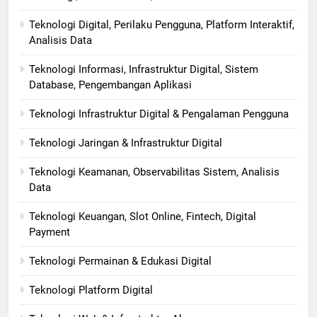
Teknologi Digital, Perilaku Pengguna, Platform Interaktif,
Analisis Data
Teknologi Informasi, Infrastruktur Digital, Sistem
Database, Pengembangan Aplikasi
Teknologi Infrastruktur Digital & Pengalaman Pengguna
Teknologi Jaringan & Infrastruktur Digital
Teknologi Keamanan, Observabilitas Sistem, Analisis
Data
Teknologi Keuangan, Slot Online, Fintech, Digital
Payment
Teknologi Permainan & Edukasi Digital
Teknologi Platform Digital