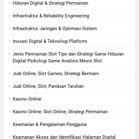
Hiburan Digital & Strategi Permainan
Infrastruktur & Reliability Engineering
Infrastruktur Jaringan & Optimasi Sistem
Inovasi Digital & Teknologi Platform
Jenis Permainan Slot Tips dan Strategi Game Hiburan
Digital Psikologi Game Analisis Mesin Slot
Judi Online, Slot Games, Strategi Bermain
Judi Online, Slot, Panduan Taruhan
Kasino Online
Kasino Online, Slot Online, Strategi Permainan
Keamanan & Pengalaman Pengguna
Keamanan Akses dan Identifikasi Halaman Digital