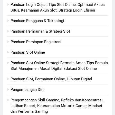
Panduan Login Cepat, Tips Slot Online, Optimasi Akses
Situs, Keamanan Akun Slot, Strategi Login Efisien
Panduan Pengguna & Teknologi
Panduan Permainan & Strategi Slot
Panduan Persiapan Registrasi
Panduan Slot Online
Panduan Slot Online Strategi Bermain Aman Tips Pemula
Slot Manajemen Modal Digital Edukasi Slot Online
Panduan Slot, Permainan Online, Hiburan Digital
Pengembangan Diri
Pengembangan Skill Gaming, Refleks dan Konsentrasi,
Latihan Esport, Keterampilan Motorik Gamer, Mindset
dan Performa Gaming