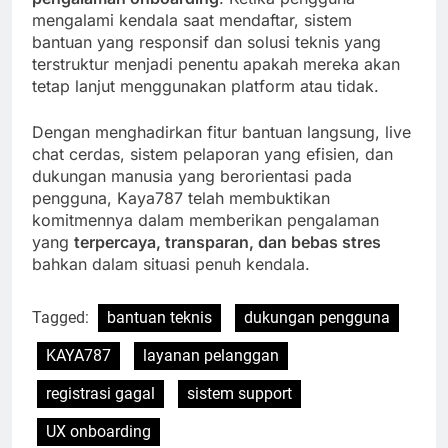
mengalami kendala saat mendaftar, sistem
bantuan yang responsif dan solusi teknis yang
terstruktur menjadi penentu apakah mereka akan
tetap lanjut menggunakan platform atau tidak.
Dengan menghadirkan fitur bantuan langsung, live
chat cerdas, sistem pelaporan yang efisien, dan
dukungan manusia yang berorientasi pada
pengguna, Kaya787 telah membuktikan
komitmennya dalam memberikan pengalaman
yang
terpercaya, transparan, dan bebas stres
bahkan dalam situasi penuh kendala.
Tagged:
bantuan teknis
dukungan pengguna
KAYA787
layanan pelanggan
registrasi gagal
sistem support
UX onboarding