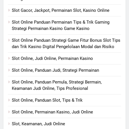
Slot Gacor, Jackpot, Permainan Slot, Kasino Online
Slot Online Panduan Permainan Tips & Trik Gaming
Strategi Permainan Kasino Game Kasino
Slot Online Panduan Strategi Game Fitur Bonus Slot Tips
dan Trik Kasino Digital Pengelolaan Modal dan Risiko
Slot Online, Judi Online, Permainan Kasino
Slot Online, Panduan Judi, Strategi Permainan
Slot Online, Panduan Pemula, Strategi Bermain,
Keamanan Judi Online, Tips Profesional
Slot Online, Panduan Slot, Tips & Trik
Slot Online, Permainan Kasino, Judi Online
Slot, Keamanan, Judi Online