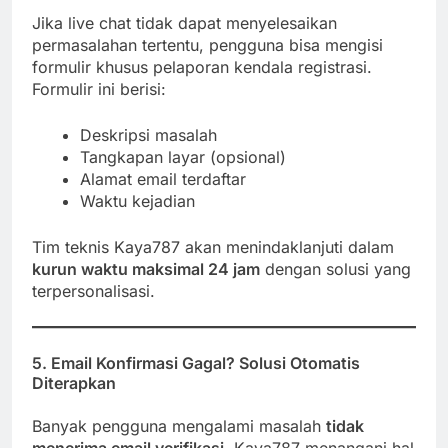
Jika live chat tidak dapat menyelesaikan
permasalahan tertentu, pengguna bisa mengisi
formulir khusus pelaporan kendala registrasi.
Formulir ini berisi:
Deskripsi masalah
Tangkapan layar (opsional)
Alamat email terdaftar
Waktu kejadian
Tim teknis Kaya787 akan menindaklanjuti dalam
kurun waktu maksimal 24 jam
dengan solusi yang
terpersonalisasi.
5.
Email Konfirmasi Gagal? Solusi Otomatis
Diterapkan
Banyak pengguna mengalami masalah
tidak
menerima email verifikasi
. Kaya787 menangani hal