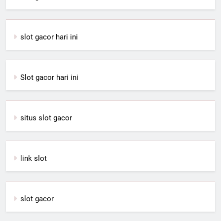
slot gacor hari ini
Slot gacor hari ini
situs slot gacor
link slot
slot gacor