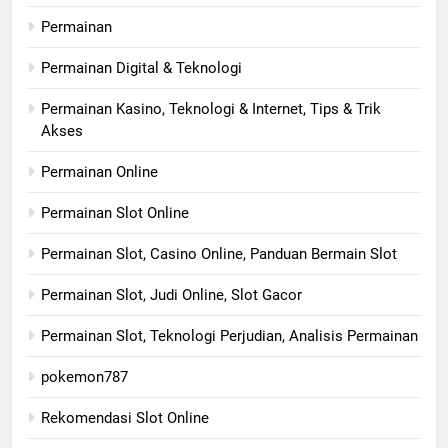
Permainan
Permainan Digital & Teknologi
Permainan Kasino, Teknologi & Internet, Tips & Trik
Akses
Permainan Online
Permainan Slot Online
Permainan Slot, Casino Online, Panduan Bermain Slot
Permainan Slot, Judi Online, Slot Gacor
Permainan Slot, Teknologi Perjudian, Analisis Permainan
pokemon787
Rekomendasi Slot Online