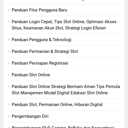
Panduan Fitur Pengguna Baru
Panduan Login Cepat, Tips Slot Online, Optimasi Akses
Situs, Keamanan Akun Slot, Strategi Login Efisien
Panduan Pengguna & Teknologi
Panduan Permainan & Strategi Slot
Panduan Persiapan Registrasi
Panduan Slot Online
Panduan Slot Online Strategi Bermain Aman Tips Pemula
Slot Manajemen Modal Digital Edukasi Slot Online
Panduan Slot, Permainan Online, Hiburan Digital
Pengembangan Diri