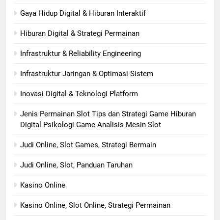
Gaya Hidup Digital & Hiburan Interaktif
Hiburan Digital & Strategi Permainan
Infrastruktur & Reliability Engineering
Infrastruktur Jaringan & Optimasi Sistem
Inovasi Digital & Teknologi Platform
Jenis Permainan Slot Tips dan Strategi Game Hiburan
Digital Psikologi Game Analisis Mesin Slot
Judi Online, Slot Games, Strategi Bermain
Judi Online, Slot, Panduan Taruhan
Kasino Online
Kasino Online, Slot Online, Strategi Permainan