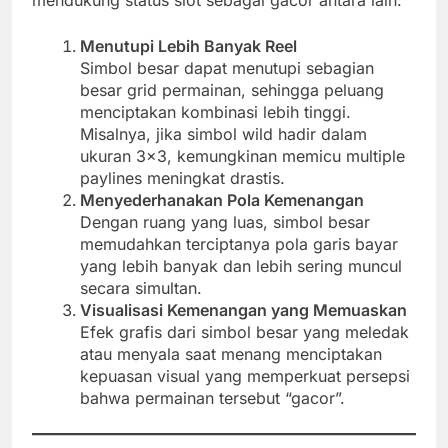
mendukung status slot sebagai gacor antara lain:
Menutupi Lebih Banyak Reel
Simbol besar dapat menutupi sebagian
besar grid permainan, sehingga peluang
menciptakan kombinasi lebih tinggi.
Misalnya, jika simbol wild hadir dalam
ukuran 3×3, kemungkinan memicu multiple
paylines meningkat drastis.
Menyederhanakan Pola Kemenangan
Dengan ruang yang luas, simbol besar
memudahkan terciptanya pola garis bayar
yang lebih banyak dan lebih sering muncul
secara simultan.
Visualisasi Kemenangan yang Memuaskan
Efek grafis dari simbol besar yang meledak
atau menyala saat menang menciptakan
kepuasan visual yang memperkuat persepsi
bahwa permainan tersebut “gacor”.