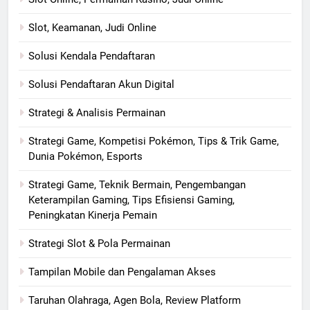
Slot, Keamanan, Judi Online
Solusi Kendala Pendaftaran
Solusi Pendaftaran Akun Digital
Strategi & Analisis Permainan
Strategi Game, Kompetisi Pokémon, Tips & Trik Game,
Dunia Pokémon, Esports
Strategi Game, Teknik Bermain, Pengembangan
Keterampilan Gaming, Tips Efisiensi Gaming,
Peningkatan Kinerja Pemain
Strategi Slot & Pola Permainan
Tampilan Mobile dan Pengalaman Akses
Taruhan Olahraga, Agen Bola, Review Platform