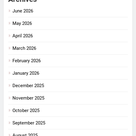
June 2026
May 2026
April 2026
March 2026
February 2026
January 2026
December 2025
November 2025
October 2025
September 2025
August 2025