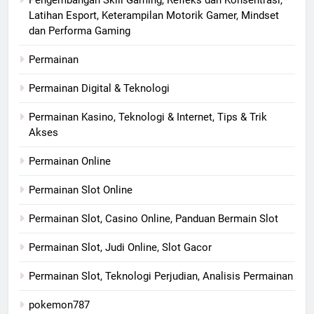
Pengembangan Skill Gaming, Refleks dan Konsentrasi,
Latihan Esport, Keterampilan Motorik Gamer, Mindset
dan Performa Gaming
Permainan
Permainan Digital & Teknologi
Permainan Kasino, Teknologi & Internet, Tips & Trik
Akses
Permainan Online
Permainan Slot Online
Permainan Slot, Casino Online, Panduan Bermain Slot
Permainan Slot, Judi Online, Slot Gacor
Permainan Slot, Teknologi Perjudian, Analisis Permainan
pokemon787