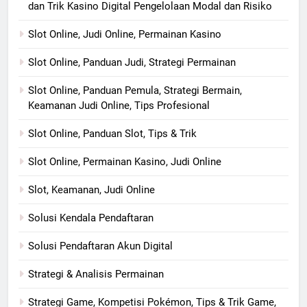
dan Trik Kasino Digital Pengelolaan Modal dan Risiko
Slot Online, Judi Online, Permainan Kasino
Slot Online, Panduan Judi, Strategi Permainan
Slot Online, Panduan Pemula, Strategi Bermain,
Keamanan Judi Online, Tips Profesional
Slot Online, Panduan Slot, Tips & Trik
Slot Online, Permainan Kasino, Judi Online
Slot, Keamanan, Judi Online
Solusi Kendala Pendaftaran
Solusi Pendaftaran Akun Digital
Strategi & Analisis Permainan
Strategi Game, Kompetisi Pokémon, Tips & Trik Game,