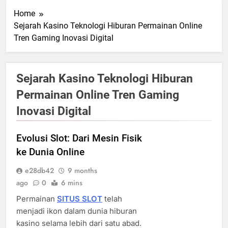
Home
Sejarah Kasino Teknologi Hiburan Permainan Online
Tren Gaming Inovasi Digital
Sejarah Kasino Teknologi Hiburan
Permainan Online Tren Gaming
Inovasi Digital
Evolusi Slot: Dari Mesin Fisik
ke Dunia Online
e28db42
9 months
ago
0
6 mins
Permainan
SITUS SLOT
telah
menjadi ikon dalam dunia hiburan
kasino selama lebih dari satu abad.