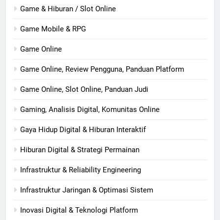
Game & Hiburan / Slot Online
Game Mobile & RPG
Game Online
Game Online, Review Pengguna, Panduan Platform
Game Online, Slot Online, Panduan Judi
Gaming, Analisis Digital, Komunitas Online
Gaya Hidup Digital & Hiburan Interaktif
Hiburan Digital & Strategi Permainan
Infrastruktur & Reliability Engineering
Infrastruktur Jaringan & Optimasi Sistem
Inovasi Digital & Teknologi Platform