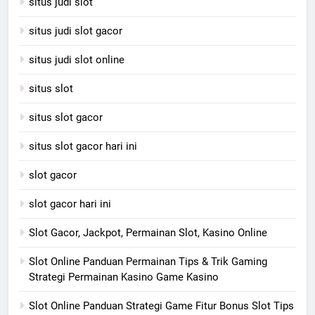
situs judi slot
situs judi slot gacor
situs judi slot online
situs slot
situs slot gacor
situs slot gacor hari ini
slot gacor
slot gacor hari ini
Slot Gacor, Jackpot, Permainan Slot, Kasino Online
Slot Online Panduan Permainan Tips & Trik Gaming
Strategi Permainan Kasino Game Kasino
Slot Online Panduan Strategi Game Fitur Bonus Slot Tips