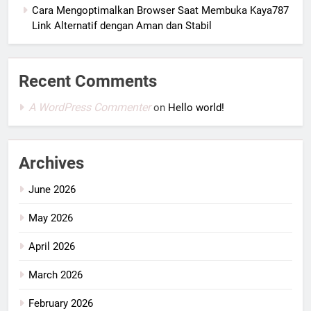
Cara Mengoptimalkan Browser Saat Membuka Kaya787
Link Alternatif dengan Aman dan Stabil
Recent Comments
A WordPress Commenter
on
Hello world!
Archives
June 2026
May 2026
April 2026
March 2026
February 2026