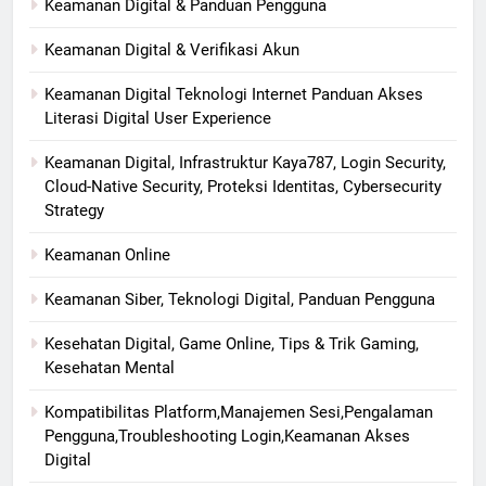
Keamanan Digital & Panduan Pengguna
Keamanan Digital & Verifikasi Akun
Keamanan Digital Teknologi Internet Panduan Akses
Literasi Digital User Experience
Keamanan Digital, Infrastruktur Kaya787, Login Security,
Cloud-Native Security, Proteksi Identitas, Cybersecurity
Strategy
Keamanan Online
Keamanan Siber, Teknologi Digital, Panduan Pengguna
Kesehatan Digital, Game Online, Tips & Trik Gaming,
Kesehatan Mental
Kompatibilitas Platform,Manajemen Sesi,Pengalaman
Pengguna,Troubleshooting Login,Keamanan Akses
Digital