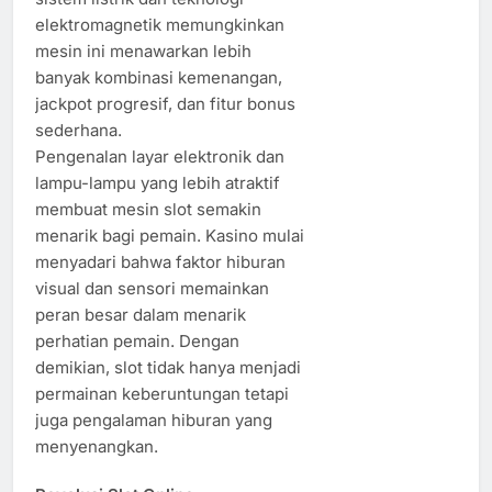
elektromagnetik memungkinkan
mesin ini menawarkan lebih
banyak kombinasi kemenangan,
jackpot progresif, dan fitur bonus
sederhana.
Pengenalan layar elektronik dan
lampu-lampu yang lebih atraktif
membuat mesin slot semakin
menarik bagi pemain. Kasino mulai
menyadari bahwa faktor hiburan
visual dan sensori memainkan
peran besar dalam menarik
perhatian pemain. Dengan
demikian, slot tidak hanya menjadi
permainan keberuntungan tetapi
juga pengalaman hiburan yang
menyenangkan.