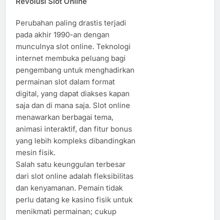
Revolusi Slot Online
Perubahan paling drastis terjadi
pada akhir 1990-an dengan
munculnya slot online. Teknologi
internet membuka peluang bagi
pengembang untuk menghadirkan
permainan slot dalam format
digital, yang dapat diakses kapan
saja dan di mana saja. Slot online
menawarkan berbagai tema,
animasi interaktif, dan fitur bonus
yang lebih kompleks dibandingkan
mesin fisik.
Salah satu keunggulan terbesar
dari slot online adalah fleksibilitas
dan kenyamanan. Pemain tidak
perlu datang ke kasino fisik untuk
menikmati permainan; cukup