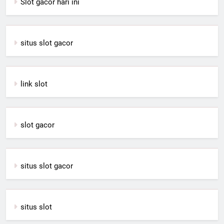
Slot gacor hari ini
situs slot gacor
link slot
slot gacor
situs slot gacor
situs slot