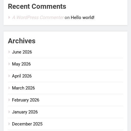
Recent Comments
A WordPress Commenter
on
Hello world!
Archives
June 2026
May 2026
April 2026
March 2026
February 2026
January 2026
December 2025