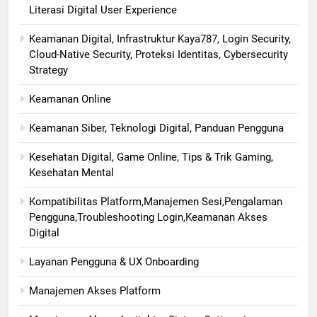
Literasi Digital User Experience
Keamanan Digital, Infrastruktur Kaya787, Login Security,
Cloud-Native Security, Proteksi Identitas, Cybersecurity
Strategy
Keamanan Online
Keamanan Siber, Teknologi Digital, Panduan Pengguna
Kesehatan Digital, Game Online, Tips & Trik Gaming,
Kesehatan Mental
Kompatibilitas Platform,Manajemen Sesi,Pengalaman
Pengguna,Troubleshooting Login,Keamanan Akses
Digital
Layanan Pengguna & UX Onboarding
Manajemen Akses Platform