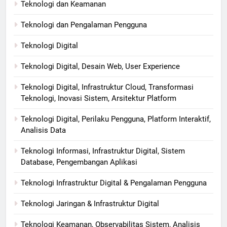
Teknologi dan Keamanan
Teknologi dan Pengalaman Pengguna
Teknologi Digital
Teknologi Digital, Desain Web, User Experience
Teknologi Digital, Infrastruktur Cloud, Transformasi
Teknologi, Inovasi Sistem, Arsitektur Platform
Teknologi Digital, Perilaku Pengguna, Platform Interaktif,
Analisis Data
Teknologi Informasi, Infrastruktur Digital, Sistem
Database, Pengembangan Aplikasi
Teknologi Infrastruktur Digital & Pengalaman Pengguna
Teknologi Jaringan & Infrastruktur Digital
Teknologi Keamanan, Observabilitas Sistem, Analisis