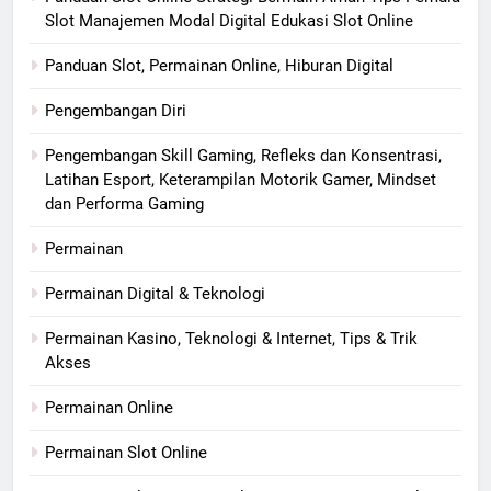
Slot Manajemen Modal Digital Edukasi Slot Online
Panduan Slot, Permainan Online, Hiburan Digital
Pengembangan Diri
Pengembangan Skill Gaming, Refleks dan Konsentrasi,
Latihan Esport, Keterampilan Motorik Gamer, Mindset
dan Performa Gaming
Permainan
Permainan Digital & Teknologi
Permainan Kasino, Teknologi & Internet, Tips & Trik
Akses
Permainan Online
Permainan Slot Online