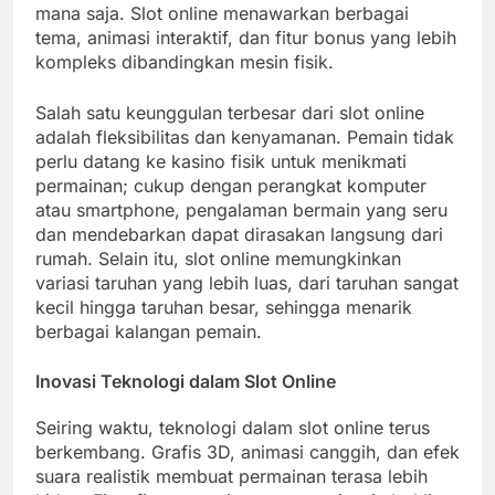
mana saja. Slot online menawarkan berbagai
tema, animasi interaktif, dan fitur bonus yang lebih
kompleks dibandingkan mesin fisik.
Salah satu keunggulan terbesar dari slot online
adalah fleksibilitas dan kenyamanan. Pemain tidak
perlu datang ke kasino fisik untuk menikmati
permainan; cukup dengan perangkat komputer
atau smartphone, pengalaman bermain yang seru
dan mendebarkan dapat dirasakan langsung dari
rumah. Selain itu, slot online memungkinkan
variasi taruhan yang lebih luas, dari taruhan sangat
kecil hingga taruhan besar, sehingga menarik
berbagai kalangan pemain.
Inovasi Teknologi dalam Slot Online
Seiring waktu, teknologi dalam slot online terus
berkembang. Grafis 3D, animasi canggih, dan efek
suara realistik membuat permainan terasa lebih