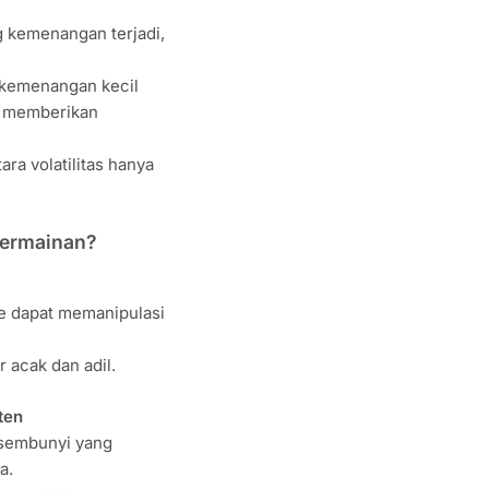
g kemenangan terjadi,
 kemenangan kecil
gi memberikan
ra volatilitas hanya
Permainan?
e dapat memanipulasi
 acak dan adil.
ten
rsembunyi yang
a.