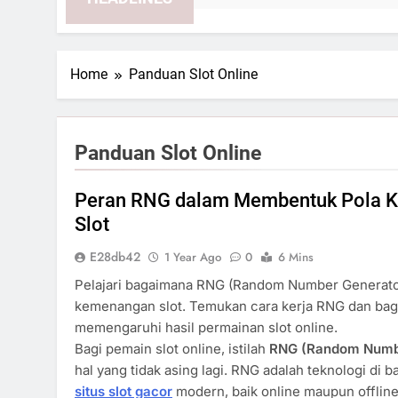
Home
Panduan Slot Online
Panduan Slot Online
Peran RNG dalam Membentuk Pola 
Slot
E28db42
1 Year Ago
0
6 Mins
Pelajari bagaimana RNG (Random Number Generato
kemenangan slot. Temukan cara kerja RNG dan baga
memengaruhi hasil permainan slot online.
Bagi pemain slot online, istilah
RNG (Random Numbe
hal yang tidak asing lagi. RNG adalah teknologi di 
situs slot gacor
modern, baik online maupun offline