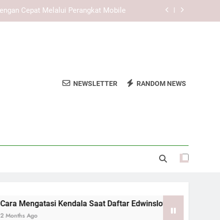
engan Cepat Melalui Perangkat Mobile
slot dengan Langkah Praktis dan Aman
4D dengan Langkah yang Lebih Praktis
natif untuk Akses yang Lebih Efisien
NEWSLETTER
RANDOM NEWS
engan Cepat Melalui Perangkat Mobile
slot dengan Langkah Praktis dan Aman
ook.
4D dengan Langkah yang Lebih Praktis
si Kendala Saat Daftar Edwinslot dengan Langkah Praktis d