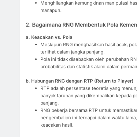
Menghilangkan kemungkinan manipulasi hasi
manapun.
2. Bagaimana RNG Membentuk Pola Keme
a. Keacakan vs. Pola
Meskipun RNG menghasilkan hasil acak, po
terlihat dalam jangka panjang.
Pola ini tidak disebabkan oleh perubahan RNG
probabilitas dan statistik alami dalam permai
b. Hubungan RNG dengan RTP (Return to Player)
RTP adalah persentase teoretis yang menun
banyak taruhan yang dikembalikan kepada p
panjang.
RNG bekerja bersama RTP untuk memastika
pengembalian ini tercapai dalam waktu lam
keacakan hasil.