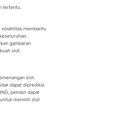
i tertentu.
volatilitas membantu
keseluruhan.
rikan gambaran
buah slot.
emenangan slot.
idak dapat diprediksi.
 RNG, pemain dapat
untuk memilih slot