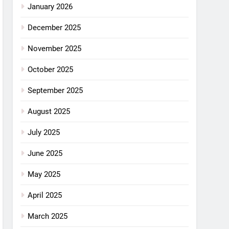
January 2026
December 2025
November 2025
October 2025
September 2025
August 2025
July 2025
June 2025
May 2025
April 2025
March 2025