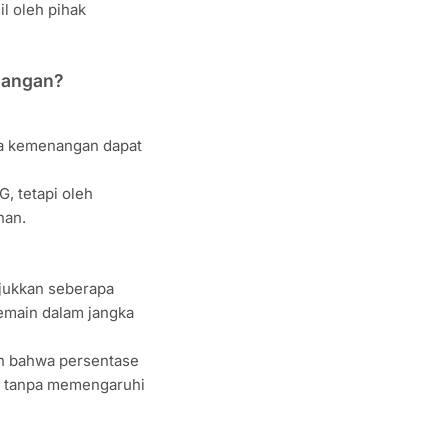
l oleh pihak
nangan?
la kemenangan dapat
, tetapi oleh
nan.
jukkan seberapa
emain dalam jangka
n bahwa persentase
a, tanpa memengaruhi