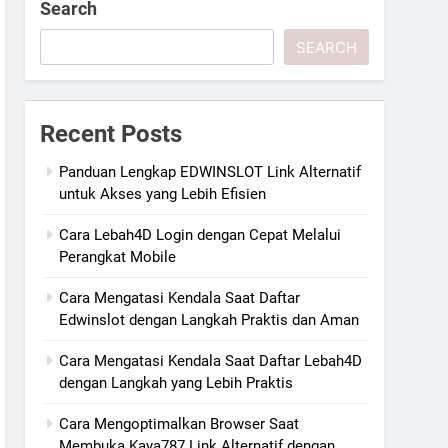
Search
SEARCH
Recent Posts
Panduan Lengkap EDWINSLOT Link Alternatif
untuk Akses yang Lebih Efisien
Cara Lebah4D Login dengan Cepat Melalui
Perangkat Mobile
Cara Mengatasi Kendala Saat Daftar
Edwinslot dengan Langkah Praktis dan Aman
Cara Mengatasi Kendala Saat Daftar Lebah4D
dengan Langkah yang Lebih Praktis
Cara Mengoptimalkan Browser Saat
Membuka Kaya787 Link Alternatif dengan