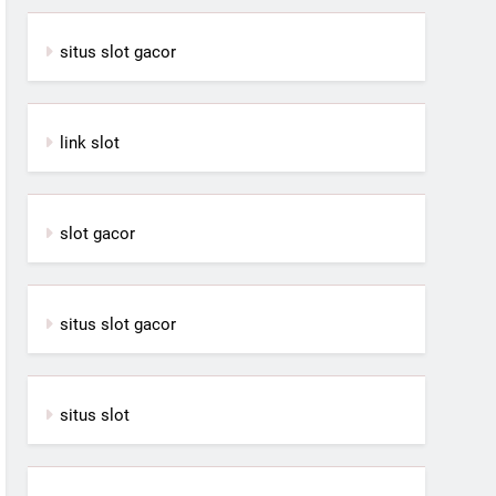
situs slot gacor
link slot
slot gacor
situs slot gacor
situs slot