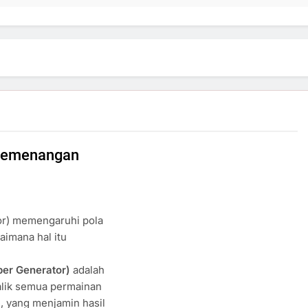
Kemenangan
r) memengaruhi pola
imana hal itu
r Generator)
adalah
balik semua permainan
, yang menjamin hasil