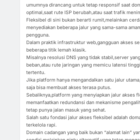
umumnya dirancang untuk tetap responsif saat dom
optimal,saat rute ISP berubah,atau saat trafik menin
Fleksibel di sini bukan berarti rumit,melainkan cer
menyediakan beberapa jalur yang sama-sama aman
pengguna.
Dalam praktik infrastruktur web,gangguan akses s
beberapa titik lemah klasik.
Misalnya resolusi DNS yang tidak stabil,server yan
beban,atau rute jaringan yang memicu latensi tingg
tertentu.
Jika platform hanya mengandalkan satu jalur utama
saja bisa membuat akses terasa putus.
Sebaliknya,platform yang menyiapkan jalur akses fl
memanfaatkan redundansi dan mekanisme pengali
tetap punya jalan masuk yang sehat.
Salah satu fondasi jalur akses fleksibel adalah do
terkelola rapi.
Domain cadangan yang baik bukan “alamat lain” yan
sendiri,melainkan pintu alternatif yang tetap menga