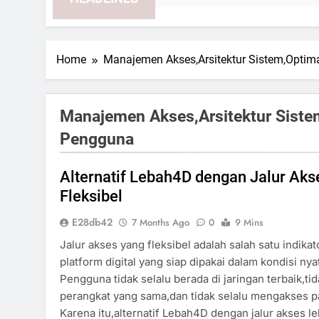
Home
Manajemen Akses,Arsitektur Sistem,Opti
Manajemen Akses,Arsitektur Siste
Pengguna
Alternatif Lebah4D dengan Jalur Aks
Fleksibel
E28db42
7 Months Ago
0
9 Mins
Jalur akses yang fleksibel adalah salah satu indikat
platform digital yang siap dipakai dalam kondisi nya
Pengguna tidak selalu berada di jaringan terbaik,ti
perangkat yang sama,dan tidak selalu mengakses p
Karena itu,alternatif Lebah4D dengan jalur akses le