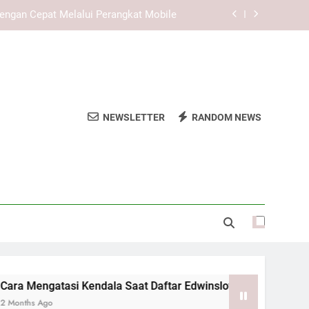
engan Cepat Melalui Perangkat Mobile
slot dengan Langkah Praktis dan Aman
4D dengan Langkah yang Lebih Praktis
natif untuk Akses yang Lebih Efisien
NEWSLETTER
RANDOM NEWS
engan Cepat Melalui Perangkat Mobile
slot dengan Langkah Praktis dan Aman
ook.
4D dengan Langkah yang Lebih Praktis
asi Kendala Saat Daftar Edwinslot dengan Langkah Praktis d