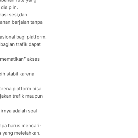
disiplin.
dasi sesi,dan
anan berjalan tanpa
asional bagi platform.
bagian trafik dapat
 “mematikan” akses
ih stabil karena
karena platform bisa
jakan trafik maupun
irnya adalah soal
npa harus mencari-
s yang melelahkan.