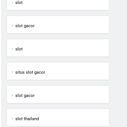
slot
slot gacor
slot
situs slot gacor
slot gacor
slot thailand