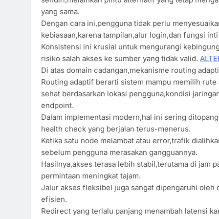
yang sama.
Dengan cara ini,pengguna tidak perlu menyesuaika
kebiasaan,karena tampilan,alur login,dan fungsi inti
Konsistensi ini krusial untuk mengurangi kebingu
risiko salah akses ke sumber yang tidak valid.
ALTE
Di atas domain cadangan,mekanisme routing adapti
Routing adaptif berarti sistem mampu memilih rute
sehat berdasarkan lokasi pengguna,kondisi jaringa
endpoint.
Dalam implementasi modern,hal ini sering ditopang
health check yang berjalan terus-menerus.
Ketika satu node melambat atau error,trafik dialihka
sebelum pengguna merasakan gangguannya.
Hasilnya,akses terasa lebih stabil,terutama di jam p
permintaan meningkat tajam.
Jalur akses fleksibel juga sangat dipengaruhi oleh 
efisien.
Redirect yang terlalu panjang menambah latensi ka