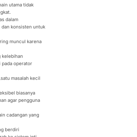
ain utama tidak
gkat.
das dalam
 dan konsisten untuk
ering muncul karena
g kelebihan
i pada operator
,satu masalah kecil
eksibel biasanya
han agar pengguna
main cadangan yang
g berdiri
rah ke sistem inti