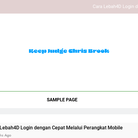
Cara Lebah4D Login d
Cara Mengatasi Kendala Saat Daftar Edwin
Cara Mengatasi Kendala Saat Daftar Lebah
Panduan Lengkap EDWINSLOT Link Alter
Cara Lebah4D Login d
Cara Mengatasi Kendala Saat Daftar Edwin
p Judge Chris Brook
ris Brook Untuk Posisi Kehakiman Dengan Keep Judge Chris Br
Cara Mengatasi Kendala Saat Daftar Lebah
SAMPLE PAGE
in dengan Cepat Melalui Perangkat Mobile
Cara Mengat
2 Months Ago