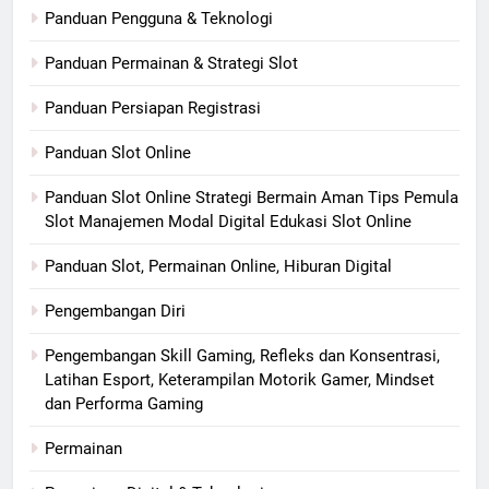
Panduan Pengguna & Teknologi
Panduan Permainan & Strategi Slot
Panduan Persiapan Registrasi
Panduan Slot Online
Panduan Slot Online Strategi Bermain Aman Tips Pemula
Slot Manajemen Modal Digital Edukasi Slot Online
Panduan Slot, Permainan Online, Hiburan Digital
Pengembangan Diri
Pengembangan Skill Gaming, Refleks dan Konsentrasi,
Latihan Esport, Keterampilan Motorik Gamer, Mindset
dan Performa Gaming
Permainan