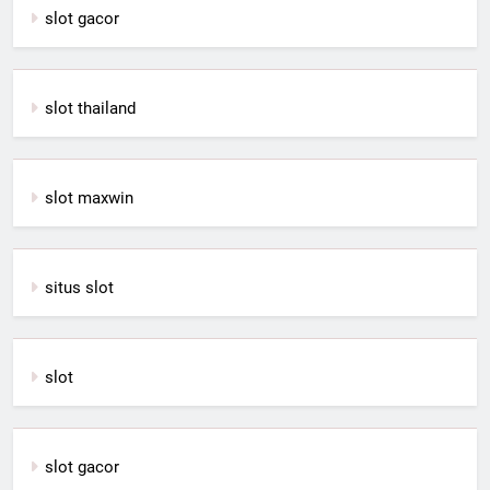
slot gacor
slot thailand
slot maxwin
situs slot
slot
slot gacor