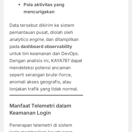
Pola aktivitas yang
mencurigakan
Data tersebut dikirim ke sistem
pemantauan pusat, diolah oleh
analytics engine
, dan ditampilkan
pada
dashboard observability
untuk tim keamanan dan DevOps.
Dengan analisis ini, KAYA787 dapat
mendeteksi potensi ancaman
seperti serangan brute-force,
anomali akses geografis, atau
lonjakan trafik yang tidak normal.
Manfaat Telemetri dalam
Keamanan Login
Penerapan telemetri di sistem