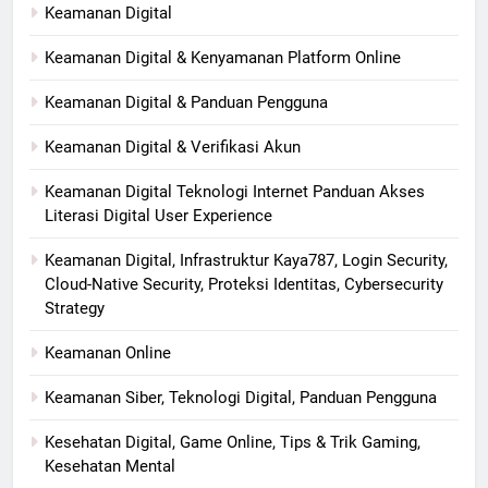
Keamanan Digital
Keamanan Digital & Kenyamanan Platform Online
Keamanan Digital & Panduan Pengguna
Keamanan Digital & Verifikasi Akun
Keamanan Digital Teknologi Internet Panduan Akses
Literasi Digital User Experience
Keamanan Digital, Infrastruktur Kaya787, Login Security,
Cloud-Native Security, Proteksi Identitas, Cybersecurity
Strategy
Keamanan Online
Keamanan Siber, Teknologi Digital, Panduan Pengguna
Kesehatan Digital, Game Online, Tips & Trik Gaming,
Kesehatan Mental