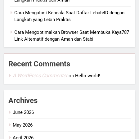
Langkah Praktis dan Aman
Cara Mengatasi Kendala Saat Daftar Lebah4D dengan
Langkah yang Lebih Praktis
Cara Mengoptimalkan Browser Saat Membuka Kaya787
Link Alternatif dengan Aman dan Stabil
Recent Comments
A WordPress Commenter
on
Hello world!
Archives
June 2026
May 2026
April 2026