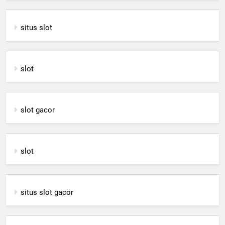
situs slot
slot
slot gacor
slot
situs slot gacor