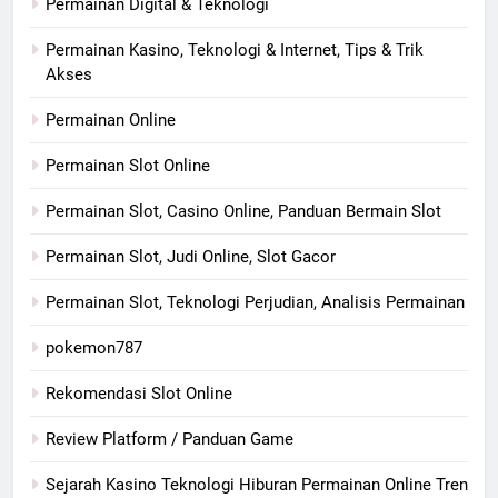
Permainan Digital & Teknologi
Permainan Kasino, Teknologi & Internet, Tips & Trik
Akses
Permainan Online
Permainan Slot Online
Permainan Slot, Casino Online, Panduan Bermain Slot
Permainan Slot, Judi Online, Slot Gacor
Permainan Slot, Teknologi Perjudian, Analisis Permainan
pokemon787
Rekomendasi Slot Online
Review Platform / Panduan Game
Sejarah Kasino Teknologi Hiburan Permainan Online Tren