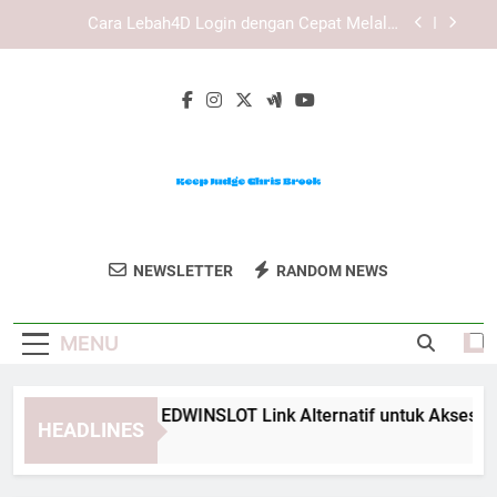
Skip
Cara Mengatasi Kendala Saat Daftar Edwinslot
to
dengan Langkah Praktis dan Aman
content
Cara Mengatasi Kendala Saat Daftar Lebah4D
dengan Langkah yang Lebih Praktis
Panduan Lengkap EDWINSLOT Link Alternatif
untuk Akses yang Lebih Efisien
Cara Lebah4D Login dengan Cepat Melalui
Perangkat Mobile
Cara Mengatasi Kendala Saat Daftar Edwinslot
dengan Langkah Praktis dan Aman
Keep Judge
Dukung Chris Brook Untuk Posisi
Cara Mengatasi Kendala Saat Daftar Lebah4D
NEWSLETTER
RANDOM NEWS
Chris Brook
dengan Langkah yang Lebih Praktis
Kehakiman Dengan Keep Judge Chris
Brook.
MENU
nduan Lengkap EDWINSLOT Link Alternatif untuk Akses yang L
HEADLINES
Month Ago