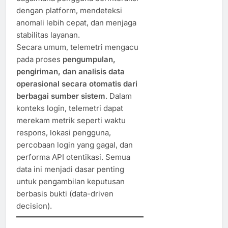
dengan platform, mendeteksi
anomali lebih cepat, dan menjaga
stabilitas layanan.
Secara umum, telemetri mengacu
pada proses
pengumpulan,
pengiriman, dan analisis data
operasional secara otomatis dari
berbagai sumber sistem
. Dalam
konteks login, telemetri dapat
merekam metrik seperti waktu
respons, lokasi pengguna,
percobaan login yang gagal, dan
performa API otentikasi. Semua
data ini menjadi dasar penting
untuk pengambilan keputusan
berbasis bukti (data-driven
decision).