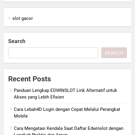
slot gacor
Search
SEARCH
Recent Posts
Panduan Lengkap EDWINSLOT Link Alternatif untuk
Akses yang Lebih Efisien
Cara Lebah4D Login dengan Cepat Melalui Perangkat
Mobile
Cara Mengatasi Kendala Saat Daftar Edwinslot dengan