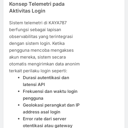
Konsep Telemetri pada
Aktivitas Login
Sistem telemetri di KAYA787
berfungsi sebagai lapisan
observabilitas yang terintegrasi
dengan sistem login. Ketika
pengguna mencoba mengakses
akun mereka, sistem secara
otomatis mengirimkan data anonim
terkait perilaku login seperti:
Durasi autentikasi dan
latensi API
Frekuensi dan waktu login
pengguna
Geolokasi perangkat dan IP
address asal login
Error rate dari server
otentikasi atau gateway