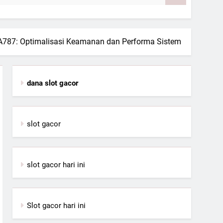
AYA787: Optimalisasi Keamanan dan Performa Sistem
dana slot gacor
slot gacor
slot gacor hari ini
Slot gacor hari ini