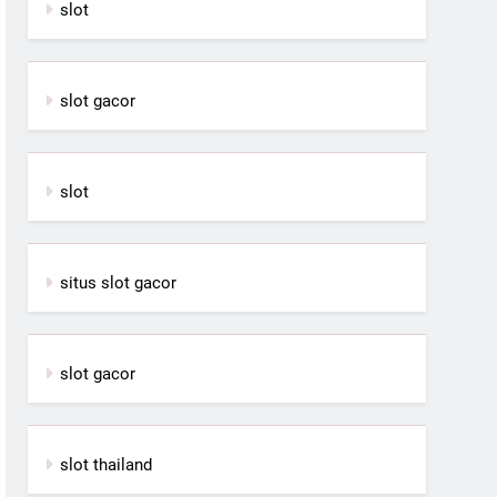
slot
slot gacor
slot
situs slot gacor
slot gacor
slot thailand