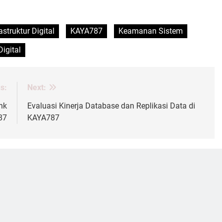
astruktur Digital
KAYA787
Keamanan Sistem
Digital
s:
Next:
nk
Evaluasi Kinerja Database dan Replikasi Data di
87
KAYA787