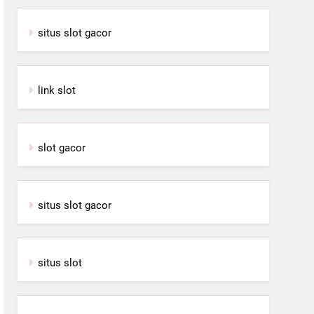
situs slot gacor
link slot
slot gacor
situs slot gacor
situs slot