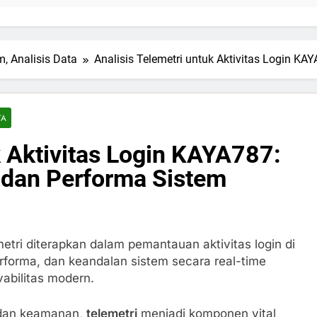
, Analisis Data
Analisis Telemetri untuk Aktivitas Login K
TA
k Aktivitas Login KAYA787:
 dan Performa Sistem
etri diterapkan dalam pemantauan aktivitas login di
orma, dan keandalan sistem secara real-time
abilitas modern.
 dan keamanan,
telemetri
menjadi komponen vital