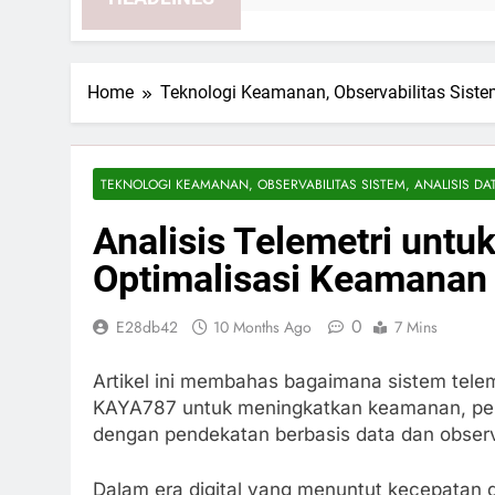
Home
Teknologi Keamanan, Observabilitas Sistem
TEKNOLOGI KEAMANAN, OBSERVABILITAS SISTEM, ANALISIS DA
Analisis Telemetri untu
Optimalisasi Keamanan
0
E28db42
10 Months Ago
7 Mins
Artikel ini membahas bagaimana sistem telem
KAYA787 untuk meningkatkan keamanan, perf
dengan pendekatan berbasis data dan observ
Dalam era digital yang menuntut kecepatan