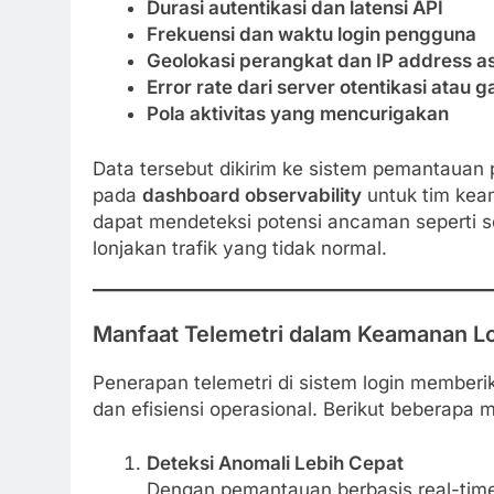
Durasi autentikasi dan latensi API
Frekuensi dan waktu login pengguna
Geolokasi perangkat dan IP address as
Error rate dari server otentikasi atau 
Pola aktivitas yang mencurigakan
Data tersebut dikirim ke sistem pemantauan 
pada
dashboard observability
untuk tim kea
dapat mendeteksi potensi ancaman seperti se
lonjakan trafik yang tidak normal.
Manfaat Telemetri dalam Keamanan L
Penerapan telemetri di sistem login member
dan efisiensi operasional. Berikut beberapa
Deteksi Anomali Lebih Cepat
Dengan pemantauan berbasis real-time,