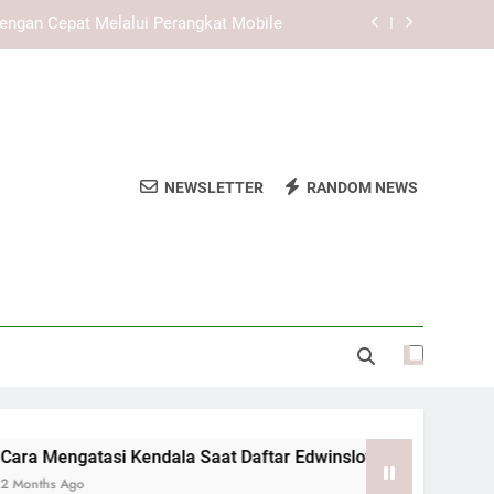
engan Cepat Melalui Perangkat Mobile
slot dengan Langkah Praktis dan Aman
4D dengan Langkah yang Lebih Praktis
natif untuk Akses yang Lebih Efisien
NEWSLETTER
RANDOM NEWS
engan Cepat Melalui Perangkat Mobile
slot dengan Langkah Praktis dan Aman
ook.
4D dengan Langkah yang Lebih Praktis
asi Kendala Saat Daftar Edwinslot dengan Langkah Praktis d