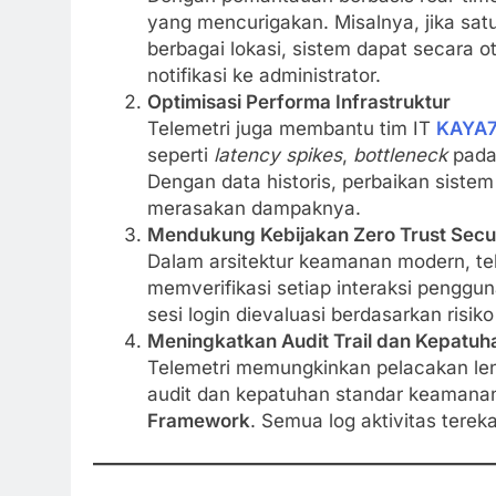
yang mencurigakan. Misalnya, jika sat
berbagai lokasi, sistem dapat secara
notifikasi ke administrator.
Optimisasi Performa Infrastruktur
Telemetri juga membantu tim IT
KAYA7
seperti
latency spikes
,
bottleneck
pada 
Dengan data historis, perbaikan siste
merasakan dampaknya.
Mendukung Kebijakan Zero Trust Secu
Dalam arsitektur keamanan modern, t
memverifikasi setiap interaksi penggu
sesi login dievaluasi berdasarkan risik
Meningkatkan Audit Trail dan Kepatuh
Telemetri memungkinkan pelacakan len
audit dan kepatuhan standar keamanan
Framework
. Semua log aktivitas terek