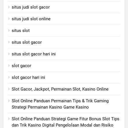
situs judi slot gacor
situs judi slot online
situs slot
situs slot gacor
situs slot gacor hari ini
slot gacor
slot gacor hari ini
Slot Gacor, Jackpot, Permainan Slot, Kasino Online
Slot Online Panduan Permainan Tips & Trik Gaming
Strategi Permainan Kasino Game Kasino
Slot Online Panduan Strategi Game Fitur Bonus Slot Tips
dan Trik Kasino Digital Pengelolaan Modal dan Risiko