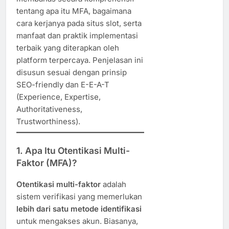
tentang apa itu MFA, bagaimana
cara kerjanya pada situs slot, serta
manfaat dan praktik implementasi
terbaik yang diterapkan oleh
platform terpercaya. Penjelasan ini
disusun sesuai dengan prinsip
SEO-friendly dan E-E-A-T
(Experience, Expertise,
Authoritativeness,
Trustworthiness).
1. Apa Itu Otentikasi Multi-
Faktor (MFA)?
Otentikasi multi-faktor
adalah
sistem verifikasi yang memerlukan
lebih dari satu metode identifikasi
untuk mengakses akun. Biasanya,