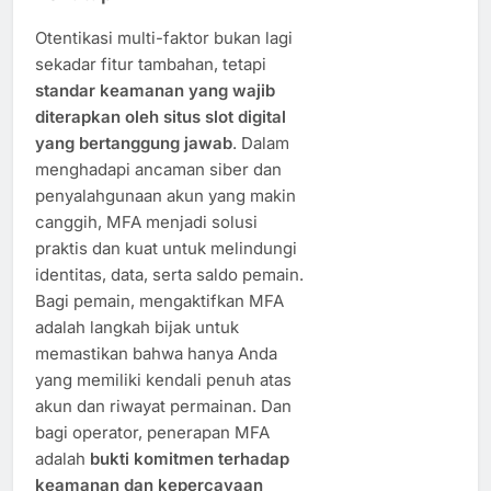
Otentikasi multi-faktor bukan lagi
sekadar fitur tambahan, tetapi
standar keamanan yang wajib
diterapkan oleh situs slot digital
yang bertanggung jawab
. Dalam
menghadapi ancaman siber dan
penyalahgunaan akun yang makin
canggih, MFA menjadi solusi
praktis dan kuat untuk melindungi
identitas, data, serta saldo pemain.
Bagi pemain, mengaktifkan MFA
adalah langkah bijak untuk
memastikan bahwa hanya Anda
yang memiliki kendali penuh atas
akun dan riwayat permainan. Dan
bagi operator, penerapan MFA
adalah
bukti komitmen terhadap
keamanan dan kepercayaan