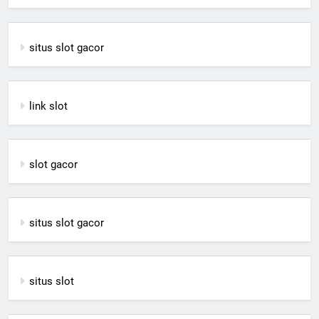
situs slot gacor
link slot
slot gacor
situs slot gacor
situs slot