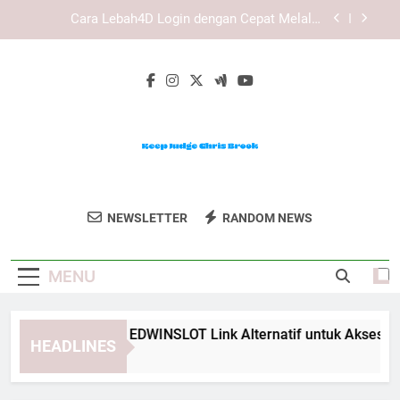
Skip
Cara Mengatasi Kendala Saat Daftar Edwinslot
to
dengan Langkah Praktis dan Aman
content
Cara Mengatasi Kendala Saat Daftar Lebah4D
dengan Langkah yang Lebih Praktis
Panduan Lengkap EDWINSLOT Link Alternatif
untuk Akses yang Lebih Efisien
Cara Lebah4D Login dengan Cepat Melalui
Perangkat Mobile
Cara Mengatasi Kendala Saat Daftar Edwinslot
dengan Langkah Praktis dan Aman
Keep Judge
Dukung Chris Brook Untuk Posisi
Cara Mengatasi Kendala Saat Daftar Lebah4D
NEWSLETTER
RANDOM NEWS
Chris Brook
dengan Langkah yang Lebih Praktis
Kehakiman Dengan Keep Judge Chris
Brook.
MENU
nduan Lengkap EDWINSLOT Link Alternatif untuk Akses yang L
HEADLINES
Month Ago