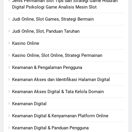
Jenis Permainan Slot Tips dan Strategi Game Hiburan
Digital Psikologi Game Analisis Mesin Slot
Judi Online, Slot Games, Strategi Bermain
Judi Online, Slot, Panduan Taruhan
Kasino Online
Kasino Online, Slot Online, Strategi Permainan
Keamanan & Pengalaman Pengguna
Keamanan Akses dan Identifikasi Halaman Digital
Keamanan Akses Digital & Tata Kelola Domain
Keamanan Digital
Keamanan Digital & Kenyamanan Platform Online
Keamanan Digital & Panduan Pengguna