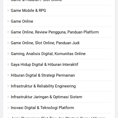
Game Mobile & RPG
Game Online
Game Online, Review Pengguna, Panduan Platform
Game Online, Slot Online, Panduan Judi
Gaming, Analisis Digital, Komunitas Online
Gaya Hidup Digital & Hiburan Interaktif
Hiburan Digital & Strategi Permainan
Infrastruktur & Reliability Engineering
Infrastruktur Jaringan & Optimasi Sistem
Inovasi Digital & Teknologi Platform