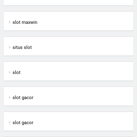
slot maxwin
situs slot
slot
slot gacor
slot gacor