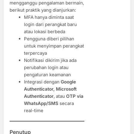
mengganggu pengalaman bermain,
berikut praktik yang dianjurkan:
MFA hanya diminta saat
login dari perangkat baru
atau lokasi berbeda
Pengguna diberi pilihan
untuk menyimpan perangkat
terpercaya
Notifikasi dikirim jika ada
perubahan login atau
pengaturan keamanan
Integrasi dengan
Google
Authenticator, Microsoft
Authenticator
, atau
OTP via
WhatsApp/SMS
secara
real-time
Penutup