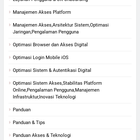
Manajemen Akses Platform
Manajemen Akses,Arsitektur Sistem,Optimasi
Jaringan,Pengalaman Pengguna
Optimasi Browser dan Akses Digital
Optimasi Login Mobile iOS
Optimasi Sistem & Autentikasi Digital
Optimasi Sistem Akses,Stabilitas Platform
Online,Pengalaman Pengguna,Manajemen
Infrastruktur,Inovasi Teknologi
Panduan
Panduan & Tips
Panduan Akses & Teknologi