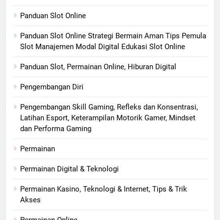
Panduan Slot Online
Panduan Slot Online Strategi Bermain Aman Tips Pemula
Slot Manajemen Modal Digital Edukasi Slot Online
Panduan Slot, Permainan Online, Hiburan Digital
Pengembangan Diri
Pengembangan Skill Gaming, Refleks dan Konsentrasi,
Latihan Esport, Keterampilan Motorik Gamer, Mindset
dan Performa Gaming
Permainan
Permainan Digital & Teknologi
Permainan Kasino, Teknologi & Internet, Tips & Trik
Akses