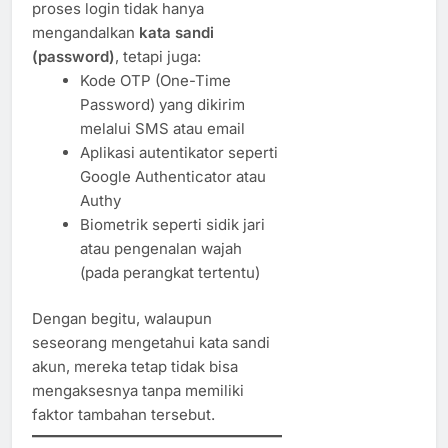
proses login tidak hanya
mengandalkan
kata sandi
(password)
, tetapi juga:
Kode OTP (One-Time
Password) yang dikirim
melalui SMS atau email
Aplikasi autentikator seperti
Google Authenticator atau
Authy
Biometrik seperti sidik jari
atau pengenalan wajah
(pada perangkat tertentu)
Dengan begitu, walaupun
seseorang mengetahui kata sandi
akun, mereka tetap tidak bisa
mengaksesnya tanpa memiliki
faktor tambahan tersebut.