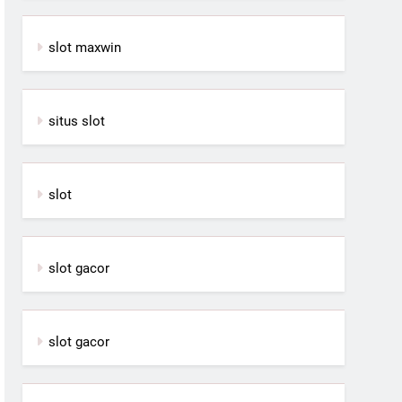
slot maxwin
situs slot
slot
slot gacor
slot gacor