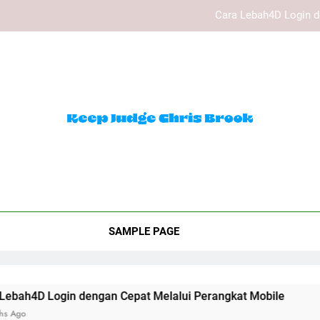
Cara Lebah4D Login d
Cara Mengatasi Kendala Saat Daftar Edwin
Cara Mengatasi Kendala Saat Daftar Lebah
Panduan Lengkap EDWINSLOT Link Alter
Cara Lebah4D Login d
Cara Mengatasi Kendala Saat Daftar Edwin
p Judge Chris Brook
ris Brook Untuk Posisi Kehakiman Dengan Keep Judge Chris Br
Cara Mengatasi Kendala Saat Daftar Lebah
SAMPLE PAGE
in dengan Cepat Melalui Perangkat Mobile
Cara Mengat
2 Months Ago