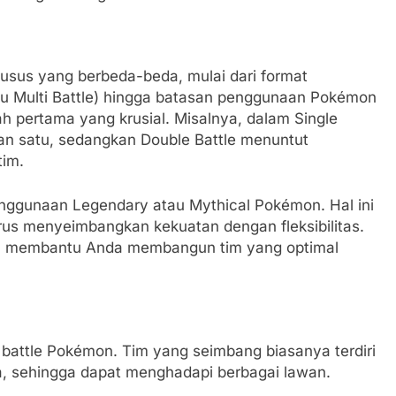
usus yang berbeda-beda, mulai dari format
atau Multi Battle) hingga batasan penggunaan Pokémon
ah pertama yang krusial. Misalnya, dalam Single
awan satu, sedangkan Double Battle menuntut
tim.
nggunaan Legendary atau Mythical Pokémon. Hal ini
rus menyeimbangkan kekuatan dengan fleksibilitas.
n membantu Anda membangun tim yang optimal
battle Pokémon. Tim yang seimbang biasanya terdiri
a, sehingga dapat menghadapi berbagai lawan.