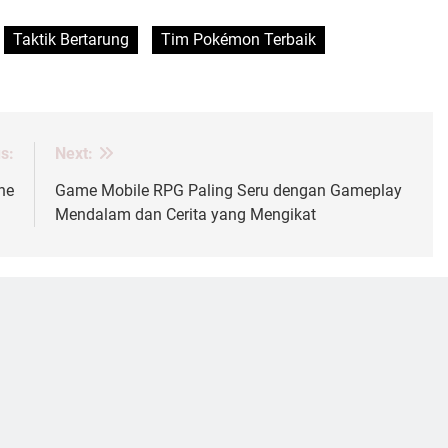
Taktik Bertarung
Tim Pokémon Terbaik
s:
Next:
ne
Game Mobile RPG Paling Seru dengan Gameplay
Mendalam dan Cerita yang Mengikat