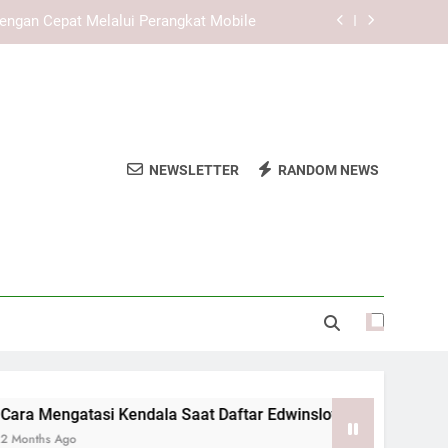
engan Cepat Melalui Perangkat Mobile
slot dengan Langkah Praktis dan Aman
4D dengan Langkah yang Lebih Praktis
natif untuk Akses yang Lebih Efisien
NEWSLETTER
RANDOM NEWS
engan Cepat Melalui Perangkat Mobile
slot dengan Langkah Praktis dan Aman
ook.
4D dengan Langkah yang Lebih Praktis
asi Kendala Saat Daftar Edwinslot dengan Langkah Praktis d