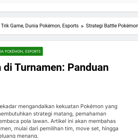
 Trik Game, Dunia Pokémon, Esports
Strategi Battle Pokémo
NIA POKÉMON, ESPORTS
n di Turnamen: Panduan
sekadar mengandalkan kekuatan Pokémon yang
f membutuhkan strategi matang, pemahaman
mbaca pola lawan. Artikel ini akan membahas
amen, mulai dari pemilihan tim, move set, hingga
peluang menang.