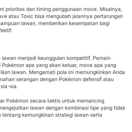
mi prioritas dan timing penggunaan move. Misalnya,
ave atau Toxic bisa mengubah jalannya pertarungan
ampuan lawan, memberikan kesempatan bagi
ktif.
awan menjadi keunggulan kompetitif. Pemain
 Pokémon apa yang akan keluar, move apa yang
alkan lawan. Mengamati pola ini memungkinkan Anda
enahan serangan dengan Pokémon defensif atau
ia-sia.
ukar Pokémon secara taktis untuk memancing
mengejutkan lawan dengan kombinasi tipe yang tidak
tentang kemungkinan strategi lawan serta