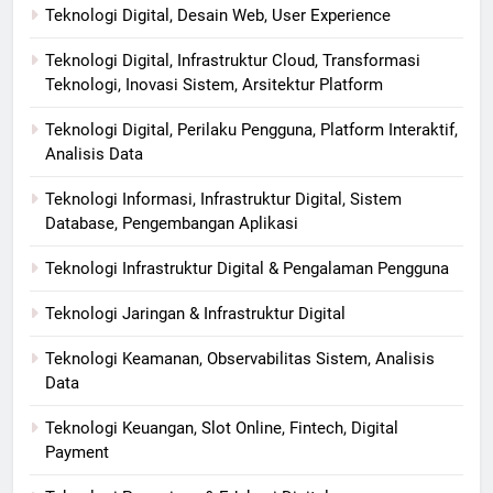
Teknologi Digital, Desain Web, User Experience
Teknologi Digital, Infrastruktur Cloud, Transformasi
Teknologi, Inovasi Sistem, Arsitektur Platform
Teknologi Digital, Perilaku Pengguna, Platform Interaktif,
Analisis Data
Teknologi Informasi, Infrastruktur Digital, Sistem
Database, Pengembangan Aplikasi
Teknologi Infrastruktur Digital & Pengalaman Pengguna
Teknologi Jaringan & Infrastruktur Digital
Teknologi Keamanan, Observabilitas Sistem, Analisis
Data
Teknologi Keuangan, Slot Online, Fintech, Digital
Payment