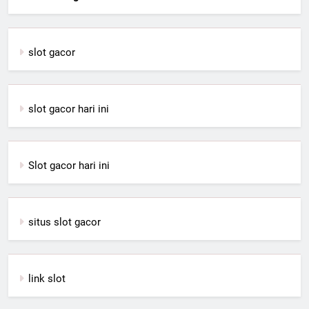
slot gacor
slot gacor hari ini
Slot gacor hari ini
situs slot gacor
link slot