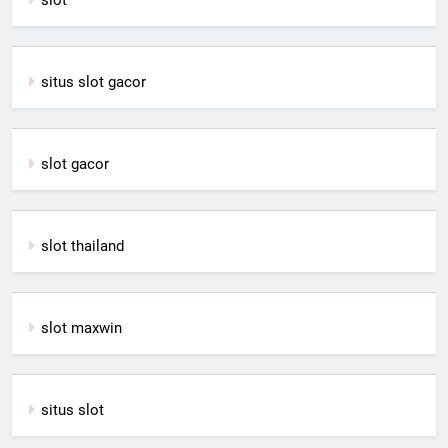
situs slot gacor
slot gacor
slot thailand
slot maxwin
situs slot