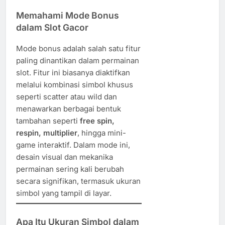
Memahami Mode Bonus
dalam Slot Gacor
Mode bonus adalah salah satu fitur
paling dinantikan dalam permainan
slot. Fitur ini biasanya diaktifkan
melalui kombinasi simbol khusus
seperti scatter atau wild dan
menawarkan berbagai bentuk
tambahan seperti
free spin,
respin, multiplier
, hingga mini-
game interaktif. Dalam mode ini,
desain visual dan mekanika
permainan sering kali berubah
secara signifikan, termasuk ukuran
simbol yang tampil di layar.
Apa Itu Ukuran Simbol dalam