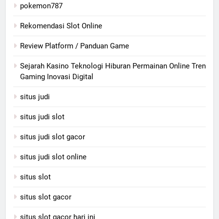
pokemon787
Rekomendasi Slot Online
Review Platform / Panduan Game
Sejarah Kasino Teknologi Hiburan Permainan Online Tren
Gaming Inovasi Digital
situs judi
situs judi slot
situs judi slot gacor
situs judi slot online
situs slot
situs slot gacor
situs slot gacor hari ini