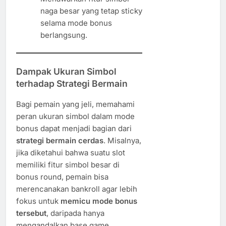
naga besar yang tetap sticky
selama mode bonus
berlangsung.
Dampak Ukuran Simbol
terhadap Strategi Bermain
Bagi pemain yang jeli, memahami
peran ukuran simbol dalam mode
bonus dapat menjadi bagian dari
strategi bermain cerdas
. Misalnya,
jika diketahui bahwa suatu slot
memiliki fitur simbol besar di
bonus round, pemain bisa
merencanakan bankroll agar lebih
fokus untuk
memicu mode bonus
tersebut
, daripada hanya
mengandalkan base game.