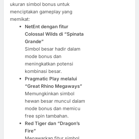
ukuran simbol bonus untuk
menciptakan gameplay yang
memikat:
NetEnt dengan fitur
Colossal Wilds di “Spinata
Grande”
Simbol besar hadir dalam
mode bonus dan
meningkatkan potensi
kombinasi besar.
Pragmatic Play melalui
“Great Rhino Megaways”
Memungkinkan simbol
hewan besar muncul dalam
mode bonus dan memicu
free spin tambahan.
Red Tiger dan “Dragon’s
Fire”
Menawarkan fitur simbol