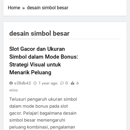
Home
desain simbol besar
desain simbol besar
Slot Gacor dan Ukuran
Simbol dalam Mode Bonus:
Strategi Visual untuk
Menarik Peluang
e28db42
1 year ago
0
6
mins
Telusuri pengaruh ukuran simbol
dalam mode bonus pada slot
gacor. Pelajari bagaimana desain
simbol besar memengaruhi
peluang kombinasi, pengalaman