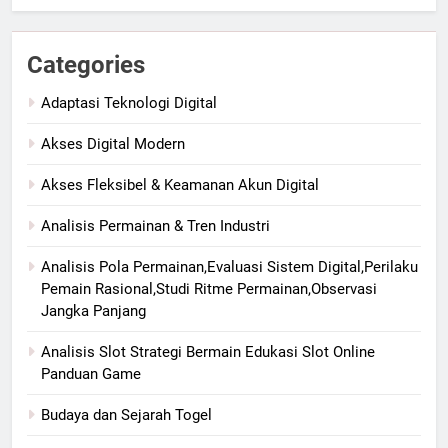
Categories
Adaptasi Teknologi Digital
Akses Digital Modern
Akses Fleksibel & Keamanan Akun Digital
Analisis Permainan & Tren Industri
Analisis Pola Permainan,Evaluasi Sistem Digital,Perilaku
Pemain Rasional,Studi Ritme Permainan,Observasi
Jangka Panjang
Analisis Slot Strategi Bermain Edukasi Slot Online
Panduan Game
Budaya dan Sejarah Togel