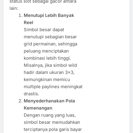
status slot sebagai gacor antara
lain:
Menutupi Lebih Banyak
Reel
Simbol besar dapat
menutupi sebagian besar
grid permainan, sehingga
peluang menciptakan
kombinasi lebih tinggi.
Misalnya, jika simbol wild
hadir dalam ukuran 3×3,
kemungkinan memicu
multiple paylines meningkat
drastis.
Menyederhanakan Pola
Kemenangan
Dengan ruang yang luas,
simbol besar memudahkan
terciptanya pola garis bayar