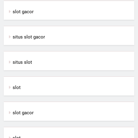
slot gacor
situs slot gacor
situs slot
slot
slot gacor
slot