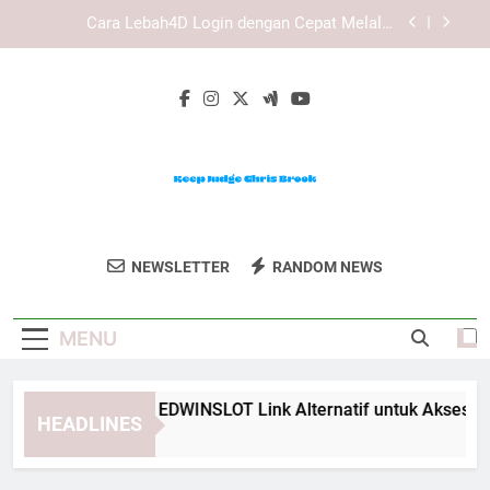
Skip
Cara Mengatasi Kendala Saat Daftar Edwinslot
to
dengan Langkah Praktis dan Aman
content
Cara Mengatasi Kendala Saat Daftar Lebah4D
dengan Langkah yang Lebih Praktis
Panduan Lengkap EDWINSLOT Link Alternatif
untuk Akses yang Lebih Efisien
Cara Lebah4D Login dengan Cepat Melalui
Perangkat Mobile
Cara Mengatasi Kendala Saat Daftar Edwinslot
dengan Langkah Praktis dan Aman
Keep Judge
Dukung Chris Brook Untuk Posisi
Cara Mengatasi Kendala Saat Daftar Lebah4D
NEWSLETTER
RANDOM NEWS
Chris Brook
dengan Langkah yang Lebih Praktis
Kehakiman Dengan Keep Judge Chris
Brook.
MENU
nduan Lengkap EDWINSLOT Link Alternatif untuk Akses yang L
HEADLINES
Month Ago