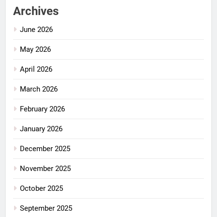
Archives
June 2026
May 2026
April 2026
March 2026
February 2026
January 2026
December 2025
November 2025
October 2025
September 2025