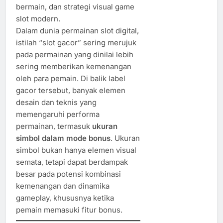
bermain, dan strategi visual game
slot modern.
Dalam dunia permainan slot digital,
istilah “slot gacor” sering merujuk
pada permainan yang dinilai lebih
sering memberikan kemenangan
oleh para pemain. Di balik label
gacor tersebut, banyak elemen
desain dan teknis yang
memengaruhi performa
permainan, termasuk
ukuran
simbol dalam mode bonus
. Ukuran
simbol bukan hanya elemen visual
semata, tetapi dapat berdampak
besar pada potensi kombinasi
kemenangan dan dinamika
gameplay, khususnya ketika
pemain memasuki fitur bonus.