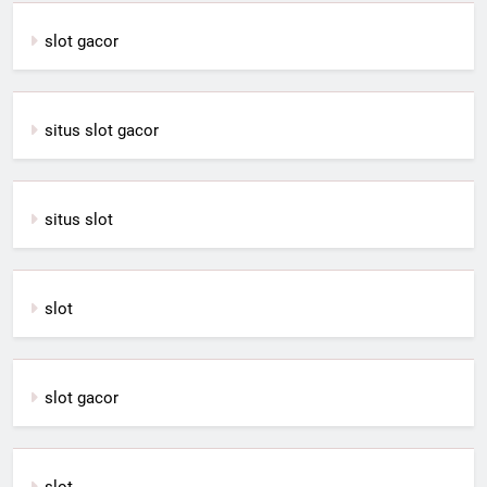
slot gacor
situs slot gacor
situs slot
slot
slot gacor
slot