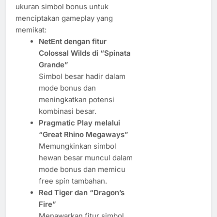
ukuran simbol bonus untuk
menciptakan gameplay yang
memikat:
NetEnt dengan fitur
Colossal Wilds di “Spinata
Grande”
Simbol besar hadir dalam
mode bonus dan
meningkatkan potensi
kombinasi besar.
Pragmatic Play melalui
“Great Rhino Megaways”
Memungkinkan simbol
hewan besar muncul dalam
mode bonus dan memicu
free spin tambahan.
Red Tiger dan “Dragon’s
Fire”
Menawarkan fitur simbol