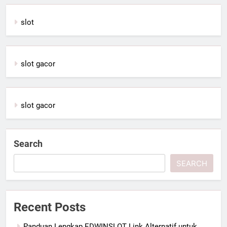
slot
slot gacor
slot gacor
Search
SEARCH
Recent Posts
Panduan Lengkap EDWINSLOT Link Alternatif untuk