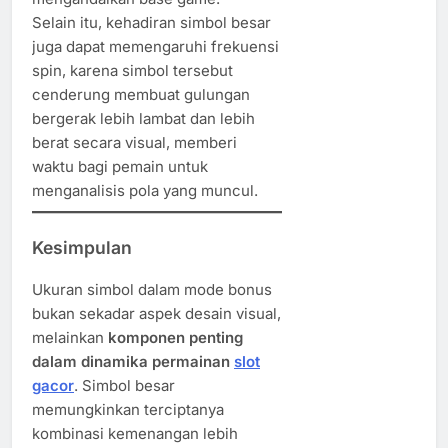
Selain itu, kehadiran simbol besar
juga dapat memengaruhi frekuensi
spin, karena simbol tersebut
cenderung membuat gulungan
bergerak lebih lambat dan lebih
berat secara visual, memberi
waktu bagi pemain untuk
menganalisis pola yang muncul.
Kesimpulan
Ukuran simbol dalam mode bonus
bukan sekadar aspek desain visual,
melainkan
komponen penting
dalam dinamika permainan
slot
gacor
. Simbol besar
memungkinkan terciptanya
kombinasi kemenangan lebih