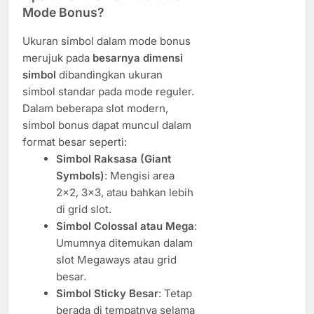
Mode Bonus?
Ukuran simbol dalam mode bonus
merujuk pada
besarnya dimensi
simbol
dibandingkan ukuran
simbol standar pada mode reguler.
Dalam beberapa slot modern,
simbol bonus dapat muncul dalam
format besar seperti:
Simbol Raksasa (Giant
Symbols)
: Mengisi area
2×2, 3×3, atau bahkan lebih
di grid slot.
Simbol Colossal atau Mega
:
Umumnya ditemukan dalam
slot Megaways atau grid
besar.
Simbol Sticky Besar
: Tetap
berada di tempatnya selama