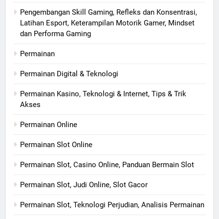
Pengembangan Skill Gaming, Refleks dan Konsentrasi,
Latihan Esport, Keterampilan Motorik Gamer, Mindset
dan Performa Gaming
Permainan
Permainan Digital & Teknologi
Permainan Kasino, Teknologi & Internet, Tips & Trik
Akses
Permainan Online
Permainan Slot Online
Permainan Slot, Casino Online, Panduan Bermain Slot
Permainan Slot, Judi Online, Slot Gacor
Permainan Slot, Teknologi Perjudian, Analisis Permainan