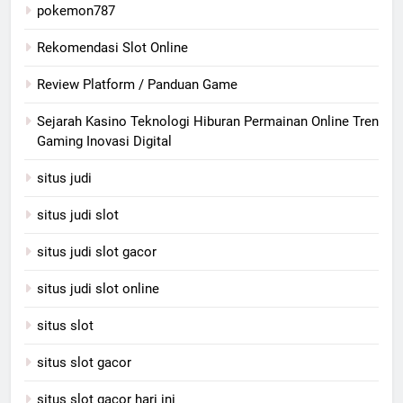
pokemon787
Rekomendasi Slot Online
Review Platform / Panduan Game
Sejarah Kasino Teknologi Hiburan Permainan Online Tren
Gaming Inovasi Digital
situs judi
situs judi slot
situs judi slot gacor
situs judi slot online
situs slot
situs slot gacor
situs slot gacor hari ini