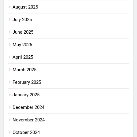
August 2025
July 2025
June 2025
May 2025
April 2025
March 2025
February 2025
January 2025
December 2024
November 2024
October 2024