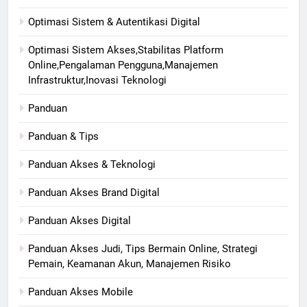
Optimasi Sistem & Autentikasi Digital
Optimasi Sistem Akses,Stabilitas Platform
Online,Pengalaman Pengguna,Manajemen
Infrastruktur,Inovasi Teknologi
Panduan
Panduan & Tips
Panduan Akses & Teknologi
Panduan Akses Brand Digital
Panduan Akses Digital
Panduan Akses Judi, Tips Bermain Online, Strategi
Pemain, Keamanan Akun, Manajemen Risiko
Panduan Akses Mobile