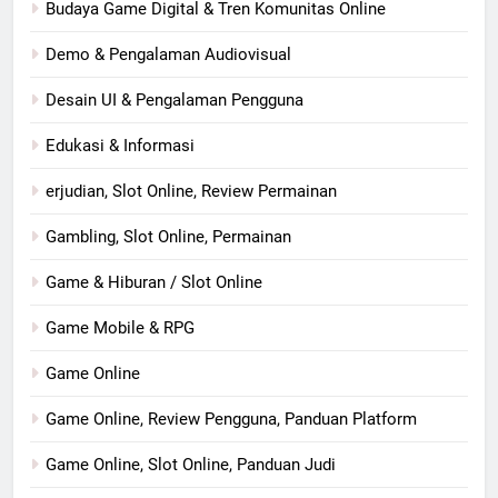
Budaya Game Digital & Tren Komunitas Online
Demo & Pengalaman Audiovisual
Desain UI & Pengalaman Pengguna
Edukasi & Informasi
erjudian, Slot Online, Review Permainan
Gambling, Slot Online, Permainan
Game & Hiburan / Slot Online
Game Mobile & RPG
Game Online
Game Online, Review Pengguna, Panduan Platform
Game Online, Slot Online, Panduan Judi