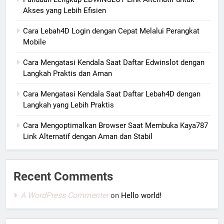
Akses yang Lebih Efisien
Cara Lebah4D Login dengan Cepat Melalui Perangkat
Mobile
Cara Mengatasi Kendala Saat Daftar Edwinslot dengan
Langkah Praktis dan Aman
Cara Mengatasi Kendala Saat Daftar Lebah4D dengan
Langkah yang Lebih Praktis
Cara Mengoptimalkan Browser Saat Membuka Kaya787
Link Alternatif dengan Aman dan Stabil
Recent Comments
A WordPress Commenter
on
Hello world!