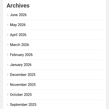
Archives
June 2026
May 2026
April 2026
March 2026
February 2026
January 2026
December 2025
November 2025
October 2025
September 2025