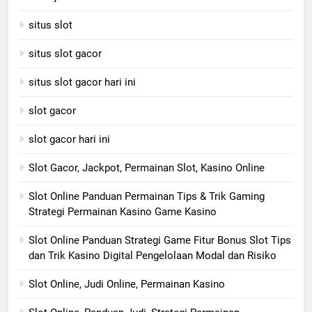
situs slot
situs slot gacor
situs slot gacor hari ini
slot gacor
slot gacor hari ini
Slot Gacor, Jackpot, Permainan Slot, Kasino Online
Slot Online Panduan Permainan Tips & Trik Gaming
Strategi Permainan Kasino Game Kasino
Slot Online Panduan Strategi Game Fitur Bonus Slot Tips
dan Trik Kasino Digital Pengelolaan Modal dan Risiko
Slot Online, Judi Online, Permainan Kasino