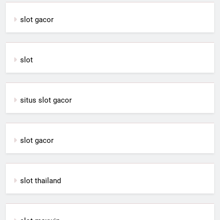
slot gacor
slot
situs slot gacor
slot gacor
slot thailand