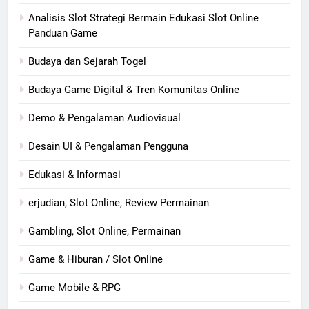
Analisis Slot Strategi Bermain Edukasi Slot Online
Panduan Game
Budaya dan Sejarah Togel
Budaya Game Digital & Tren Komunitas Online
Demo & Pengalaman Audiovisual
Desain UI & Pengalaman Pengguna
Edukasi & Informasi
erjudian, Slot Online, Review Permainan
Gambling, Slot Online, Permainan
Game & Hiburan / Slot Online
Game Mobile & RPG