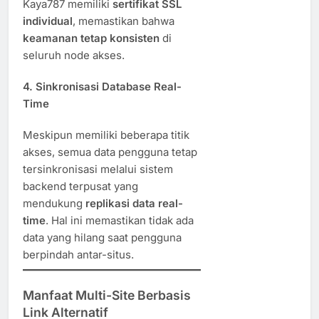
Kaya787 memiliki
sertifikat SSL
individual
, memastikan bahwa
keamanan tetap konsisten
di
seluruh node akses.
4.
Sinkronisasi Database Real-
Time
Meskipun memiliki beberapa titik
akses, semua data pengguna tetap
tersinkronisasi melalui sistem
backend terpusat yang
mendukung
replikasi data real-
time
. Hal ini memastikan tidak ada
data yang hilang saat pengguna
berpindah antar-situs.
Manfaat Multi-Site Berbasis
Link Alternatif