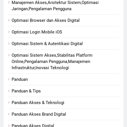
Manajemen Akses,Arsitektur Sistem,Optimasi
Jaringan,Pengalaman Pengguna
Optimasi Browser dan Akses Digital
Optimasi Login Mobile iOS
Optimasi Sistem & Autentikasi Digital
Optimasi Sistem Akses,Stabilitas Platform
Online,Pengalaman Pengguna,Manajemen
Infrastruktur,Inovasi Teknologi
Panduan
Panduan & Tips
Panduan Akses & Teknologi
Panduan Akses Brand Digital
Panduan Akses Digital