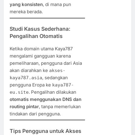
yang konsisten
, di mana pun
mereka berada.
Studi Kasus Sederhana:
Pengalihan Otomatis
Ketika domain utama Kaya787
mengalami gangguan karena
pemeliharaan, pengguna dari Asia
akan diarahkan ke
akses-
, sedangkan
kaya787.asia
pengguna Eropa ke
kaya787-
. Pengalihan dilakukan
eu.site
otomatis menggunakan DNS dan
routing pintar
, tanpa memerlukan
tindakan dari pengguna.
Tips Pengguna untuk Akses