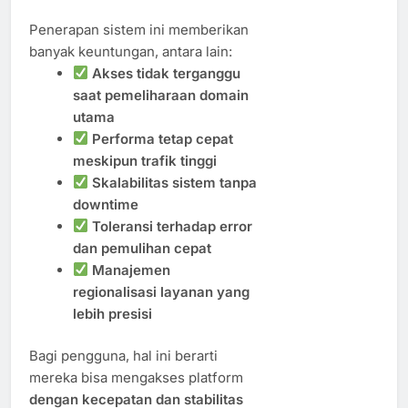
Penerapan sistem ini memberikan
banyak keuntungan, antara lain:
Akses tidak terganggu
saat pemeliharaan domain
utama
Performa tetap cepat
meskipun trafik tinggi
Skalabilitas sistem tanpa
downtime
Toleransi terhadap error
dan pemulihan cepat
Manajemen
regionalisasi layanan yang
lebih presisi
Bagi pengguna, hal ini berarti
mereka bisa mengakses platform
dengan kecepatan dan stabilitas