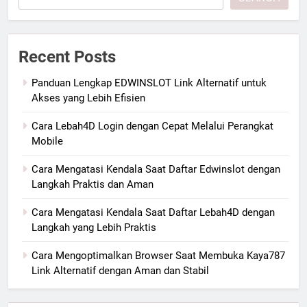
Recent Posts
Panduan Lengkap EDWINSLOT Link Alternatif untuk
Akses yang Lebih Efisien
Cara Lebah4D Login dengan Cepat Melalui Perangkat
Mobile
Cara Mengatasi Kendala Saat Daftar Edwinslot dengan
Langkah Praktis dan Aman
Cara Mengatasi Kendala Saat Daftar Lebah4D dengan
Langkah yang Lebih Praktis
Cara Mengoptimalkan Browser Saat Membuka Kaya787
Link Alternatif dengan Aman dan Stabil