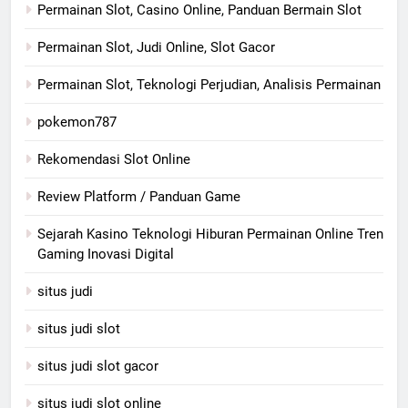
Permainan Slot, Casino Online, Panduan Bermain Slot
Permainan Slot, Judi Online, Slot Gacor
Permainan Slot, Teknologi Perjudian, Analisis Permainan
pokemon787
Rekomendasi Slot Online
Review Platform / Panduan Game
Sejarah Kasino Teknologi Hiburan Permainan Online Tren
Gaming Inovasi Digital
situs judi
situs judi slot
situs judi slot gacor
situs judi slot online