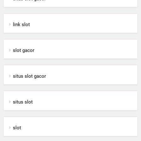
link slot
slot gacor
situs slot gacor
situs slot
slot