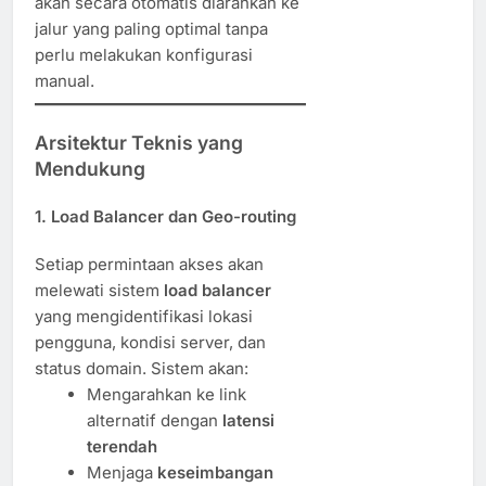
akan secara otomatis diarahkan ke
jalur yang paling optimal tanpa
perlu melakukan konfigurasi
manual.
Arsitektur Teknis yang
Mendukung
1.
Load Balancer dan Geo-routing
Setiap permintaan akses akan
melewati sistem
load balancer
yang mengidentifikasi lokasi
pengguna, kondisi server, dan
status domain. Sistem akan:
Mengarahkan ke link
alternatif dengan
latensi
terendah
Menjaga
keseimbangan