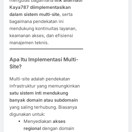
mengulas bagaimana
link alternatif
Kaya787 diimplementasikan
dalam sistem multi-site
, serta
bagaimana pendekatan ini
mendukung kontinuitas layanan,
keamanan akses, dan efisiensi
manajemen teknis.
Apa Itu Implementasi Multi-
Site?
Multi-site adalah pendekatan
infrastruktur yang memungkinkan
satu sistem inti mendukung
banyak domain atau subdomain
yang saling terhubung. Biasanya
digunakan untuk:
Menyediakan
akses
regional
dengan domain