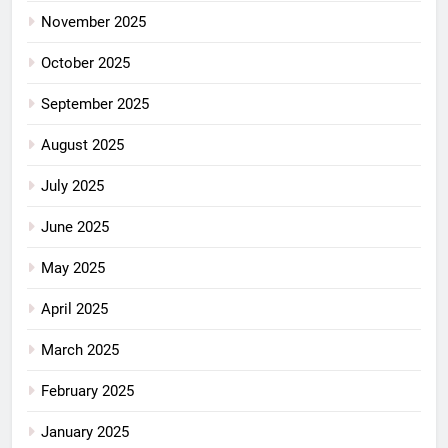
November 2025
October 2025
September 2025
August 2025
July 2025
June 2025
May 2025
April 2025
March 2025
February 2025
January 2025