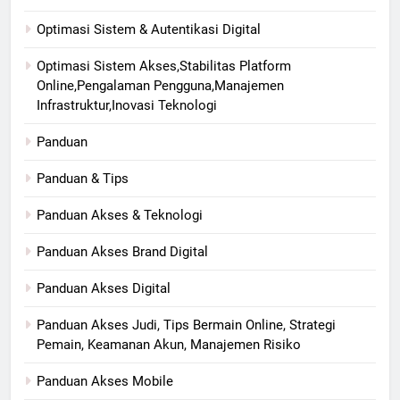
Optimasi Sistem & Autentikasi Digital
Optimasi Sistem Akses,Stabilitas Platform
Online,Pengalaman Pengguna,Manajemen
Infrastruktur,Inovasi Teknologi
Panduan
Panduan & Tips
Panduan Akses & Teknologi
Panduan Akses Brand Digital
Panduan Akses Digital
Panduan Akses Judi, Tips Bermain Online, Strategi
Pemain, Keamanan Akun, Manajemen Risiko
Panduan Akses Mobile