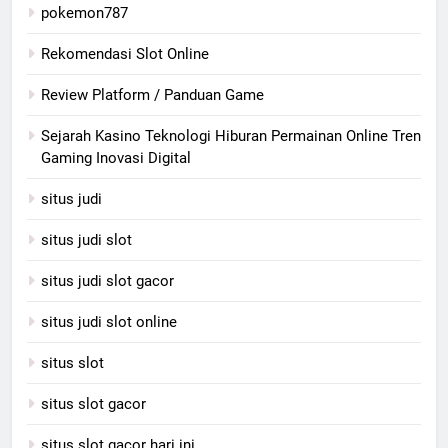
pokemon787
Rekomendasi Slot Online
Review Platform / Panduan Game
Sejarah Kasino Teknologi Hiburan Permainan Online Tren
Gaming Inovasi Digital
situs judi
situs judi slot
situs judi slot gacor
situs judi slot online
situs slot
situs slot gacor
situs slot gacor hari ini