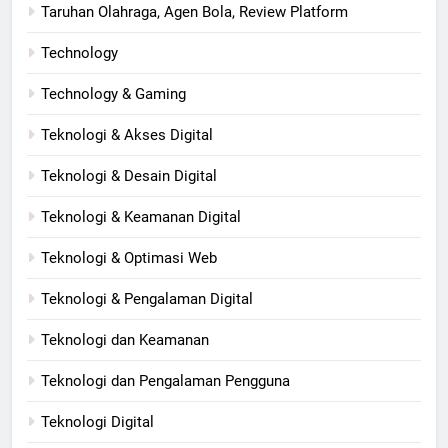
Taruhan Olahraga, Agen Bola, Review Platform
Technology
Technology & Gaming
Teknologi & Akses Digital
Teknologi & Desain Digital
Teknologi & Keamanan Digital
Teknologi & Optimasi Web
Teknologi & Pengalaman Digital
Teknologi dan Keamanan
Teknologi dan Pengalaman Pengguna
Teknologi Digital