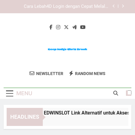
Skip
Cara Mengatasi Kendala Saat Daftar Edwinslot
to
dengan Langkah Praktis dan Aman
content
Cara Mengatasi Kendala Saat Daftar Lebah4D
dengan Langkah yang Lebih Praktis
Panduan Lengkap EDWINSLOT Link Alternatif
untuk Akses yang Lebih Efisien
Cara Lebah4D Login dengan Cepat Melalui
Perangkat Mobile
Cara Mengatasi Kendala Saat Daftar Edwinslot
dengan Langkah Praktis dan Aman
Keep Judge
Dukung Chris Brook Untuk Posisi
Cara Mengatasi Kendala Saat Daftar Lebah4D
NEWSLETTER
RANDOM NEWS
Chris Brook
dengan Langkah yang Lebih Praktis
Kehakiman Dengan Keep Judge Chris
Brook.
MENU
anduan Lengkap EDWINSLOT Link Alternatif untuk Akses yang 
HEADLINES
 Month Ago