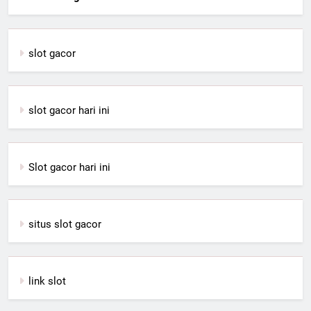
slot gacor
slot gacor hari ini
Slot gacor hari ini
situs slot gacor
link slot