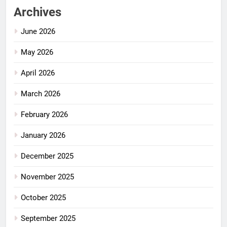
Archives
June 2026
May 2026
April 2026
March 2026
February 2026
January 2026
December 2025
November 2025
October 2025
September 2025