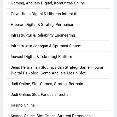
Gaming, Analisis Digital, Komunitas Online
Gaya Hidup Digital & Hiburan Interaktif
Hiburan Digital & Strategi Permainan
Infrastruktur & Reliability Engineering
Infrastruktur Jaringan & Optimasi Sistem
Inovasi Digital & Teknologi Platform
Jenis Permainan Slot Tips dan Strategi Game Hiburan
Digital Psikologi Game Analisis Mesin Slot
Judi Online, Slot Games, Strategi Bermain
Judi Online, Slot, Panduan Taruhan
Kasino Online
Kasino Online, Slot Online, Strategi Permainan