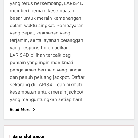
yang terus berkembang, LARIS4D
memberi pemain kesempatan
besar untuk meraih kemenangan
dalam waktu singkat. Pembayaran
yang cepat, keamanan yang
terjamin, serta layanan pelanggan
yang responsif menjadikan
LARIS4D pilihan terbaik bagi
pemain yang ingin menikmati
pengalaman bermain yang lancar
dan penuh peluang jackpot. Daftar
sekarang di LARIS4D dan nikmati
kesempatan untuk meraih jackpot
yang menguntungkan setiap hari!
Read More
dana slot gacor