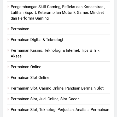
Pengembangan Skill Gaming, Refleks dan Konsentrasi,
Latihan Esport, Keterampilan Motorik Gamer, Mindset
dan Performa Gaming
Permainan
Permainan Digital & Teknologi
Permainan Kasino, Teknologi & Internet, Tips & Trik
Akses
Permainan Online
Permainan Slot Online
Permainan Slot, Casino Online, Panduan Bermain Slot
Permainan Slot, Judi Online, Slot Gacor
Permainan Slot, Teknologi Perjudian, Analisis Permainan