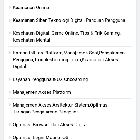
Keamanan Online
Keamanan Siber, Teknologi Digital, Panduan Pengguna
Kesehatan Digital, Game Online, Tips & Trik Gaming,
Kesehatan Mental
Kompatibilitas Platform,Manajemen Sesi,Pengalaman
Pengguna,Troubleshooting Login,Keamanan Akses
Digital
Layanan Pengguna & UX Onboarding
Manajemen Akses Platform
Manajemen Akses,Arsitektur Sistem,Optimasi
Jaringan,Pengalaman Pengguna
Optimasi Browser dan Akses Digital
Optimasi Login Mobile iOS