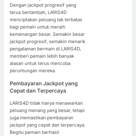
Dengan jackpot progresif yang
terus bertambah, LARIS4D
menciptakan peluang tak terbatas
bagi pemain untuk meraih
kemenangan besar. Semakin besar
jackpot progresif, semakin menarik
pengalaman bermain di LARIS4D,
memberi pemain lebih banyak
alasan untuk terus mencoba
peruntungan mereka.
Pembayaran Jackpot yang
Cepat dan Terpercaya
LARIS4D tidak hanya menawarkan
peluang menang yang besar, tetapi
juga memastikan pembayaran
jackpot yang cepat dan terpercaya.
Begitu pemain berhasil