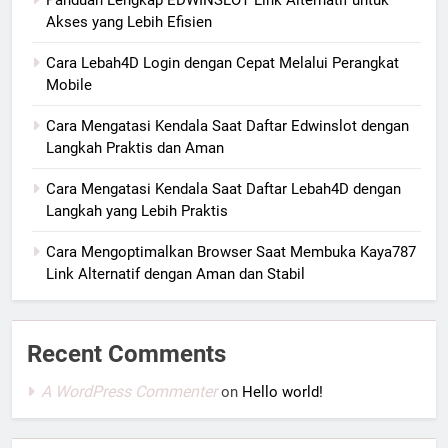
Akses yang Lebih Efisien
Cara Lebah4D Login dengan Cepat Melalui Perangkat
Mobile
Cara Mengatasi Kendala Saat Daftar Edwinslot dengan
Langkah Praktis dan Aman
Cara Mengatasi Kendala Saat Daftar Lebah4D dengan
Langkah yang Lebih Praktis
Cara Mengoptimalkan Browser Saat Membuka Kaya787
Link Alternatif dengan Aman dan Stabil
Recent Comments
A WordPress Commenter
on
Hello world!