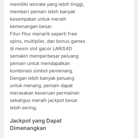
memiliki winrate yang lebih tinggi,
memberi pemain lebih banyak
kesempatan untuk meraih
kemenangan besar.
Fitur-fitur menarik seperti free
spins, multiplier, dan bonus games
di mesin slot gacor LARIS4D
semakin memperbesar peluang
pemain untuk mendapatkan
kombinasi simbol pemenang.
Dengan lebih banyak peluang
untuk menang, pemain dapat
merasakan keseruan permainan
sekaligus meraih jackpot besar
lebih sering.
Jackpot yang Dapat
Dimenangkan