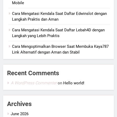
Mobile
Cara Mengatasi Kendala Saat Daftar Edwinslot dengan
Langkah Praktis dan Aman
Cara Mengatasi Kendala Saat Daftar Lebah4D dengan
Langkah yang Lebih Praktis
Cara Mengoptimalkan Browser Saat Membuka Kaya787
Link Alternatif dengan Aman dan Stabil
Recent Comments
A WordPress Commenter
on
Hello world!
Archives
June 2026