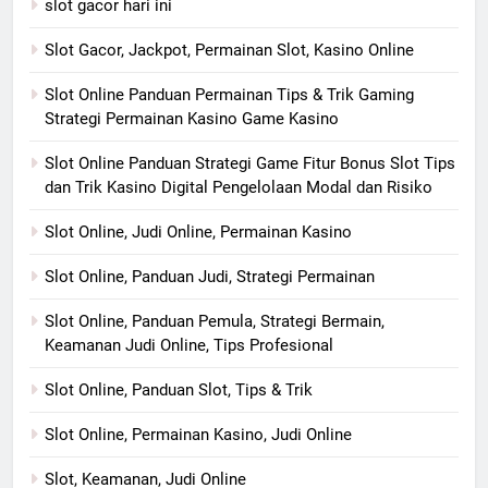
slot gacor hari ini
Slot Gacor, Jackpot, Permainan Slot, Kasino Online
Slot Online Panduan Permainan Tips & Trik Gaming
Strategi Permainan Kasino Game Kasino
Slot Online Panduan Strategi Game Fitur Bonus Slot Tips
dan Trik Kasino Digital Pengelolaan Modal dan Risiko
Slot Online, Judi Online, Permainan Kasino
Slot Online, Panduan Judi, Strategi Permainan
Slot Online, Panduan Pemula, Strategi Bermain,
Keamanan Judi Online, Tips Profesional
Slot Online, Panduan Slot, Tips & Trik
Slot Online, Permainan Kasino, Judi Online
Slot, Keamanan, Judi Online