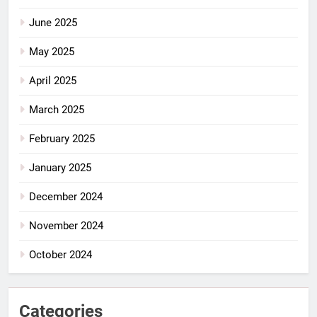
June 2025
May 2025
April 2025
March 2025
February 2025
January 2025
December 2024
November 2024
October 2024
Categories