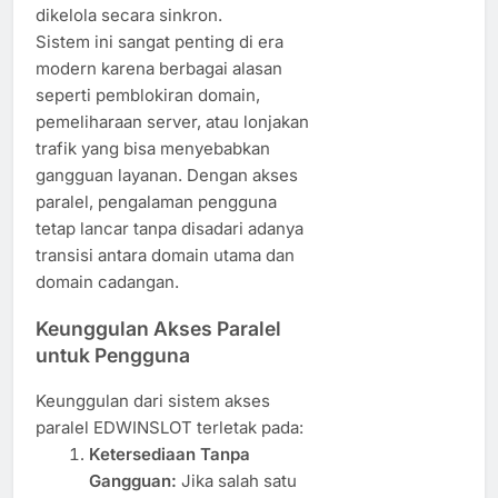
dikelola secara sinkron.
Sistem ini sangat penting di era
modern karena berbagai alasan
seperti pemblokiran domain,
pemeliharaan server, atau lonjakan
trafik yang bisa menyebabkan
gangguan layanan. Dengan akses
paralel, pengalaman pengguna
tetap lancar tanpa disadari adanya
transisi antara domain utama dan
domain cadangan.
Keunggulan Akses Paralel
untuk Pengguna
Keunggulan dari sistem akses
paralel EDWINSLOT terletak pada:
Ketersediaan Tanpa
Gangguan:
Jika salah satu