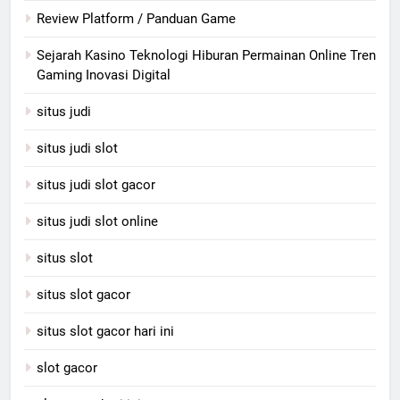
Review Platform / Panduan Game
Sejarah Kasino Teknologi Hiburan Permainan Online Tren
Gaming Inovasi Digital
situs judi
situs judi slot
situs judi slot gacor
situs judi slot online
situs slot
situs slot gacor
situs slot gacor hari ini
slot gacor