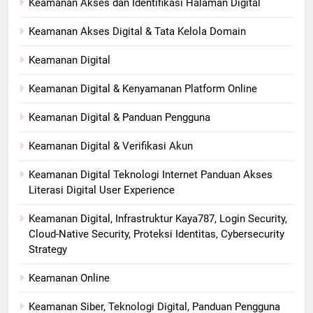
Keamanan Akses dan Identifikasi Halaman Digital
Keamanan Akses Digital & Tata Kelola Domain
Keamanan Digital
Keamanan Digital & Kenyamanan Platform Online
Keamanan Digital & Panduan Pengguna
Keamanan Digital & Verifikasi Akun
Keamanan Digital Teknologi Internet Panduan Akses
Literasi Digital User Experience
Keamanan Digital, Infrastruktur Kaya787, Login Security,
Cloud-Native Security, Proteksi Identitas, Cybersecurity
Strategy
Keamanan Online
Keamanan Siber, Teknologi Digital, Panduan Pengguna