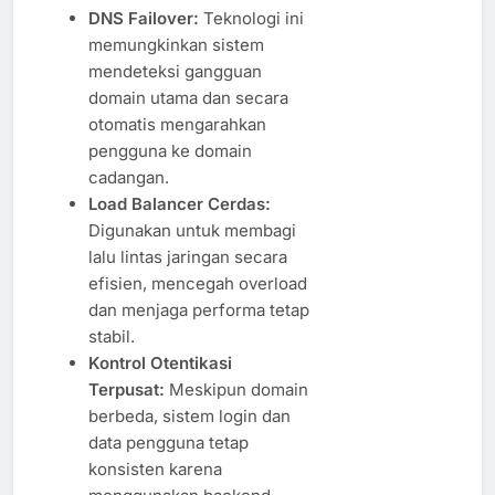
DNS Failover:
Teknologi ini
memungkinkan sistem
mendeteksi gangguan
domain utama dan secara
otomatis mengarahkan
pengguna ke domain
cadangan.
Load Balancer Cerdas:
Digunakan untuk membagi
lalu lintas jaringan secara
efisien, mencegah overload
dan menjaga performa tetap
stabil.
Kontrol Otentikasi
Terpusat:
Meskipun domain
berbeda, sistem login dan
data pengguna tetap
konsisten karena