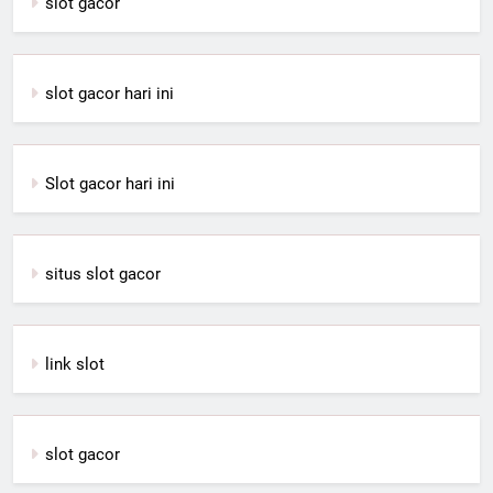
slot gacor
slot gacor hari ini
Slot gacor hari ini
situs slot gacor
link slot
slot gacor