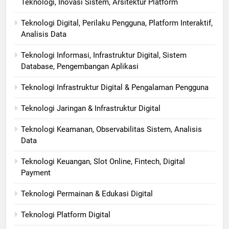
Teknologi, Inovasi Sistem, Arsitektur Platform
Teknologi Digital, Perilaku Pengguna, Platform Interaktif,
Analisis Data
Teknologi Informasi, Infrastruktur Digital, Sistem
Database, Pengembangan Aplikasi
Teknologi Infrastruktur Digital & Pengalaman Pengguna
Teknologi Jaringan & Infrastruktur Digital
Teknologi Keamanan, Observabilitas Sistem, Analisis
Data
Teknologi Keuangan, Slot Online, Fintech, Digital
Payment
Teknologi Permainan & Edukasi Digital
Teknologi Platform Digital