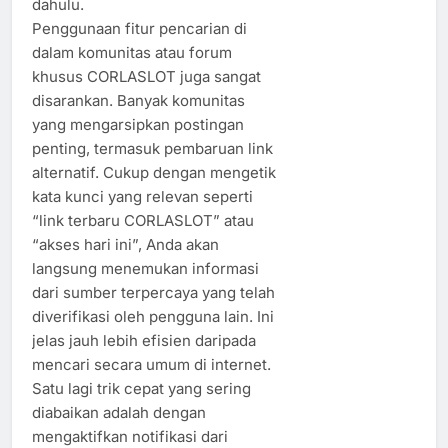
dahulu.
Penggunaan fitur pencarian di
dalam komunitas atau forum
khusus CORLASLOT juga sangat
disarankan. Banyak komunitas
yang mengarsipkan postingan
penting, termasuk pembaruan link
alternatif. Cukup dengan mengetik
kata kunci yang relevan seperti
“link terbaru CORLASLOT” atau
“akses hari ini”, Anda akan
langsung menemukan informasi
dari sumber terpercaya yang telah
diverifikasi oleh pengguna lain. Ini
jelas jauh lebih efisien daripada
mencari secara umum di internet.
Satu lagi trik cepat yang sering
diabaikan adalah dengan
mengaktifkan notifikasi dari