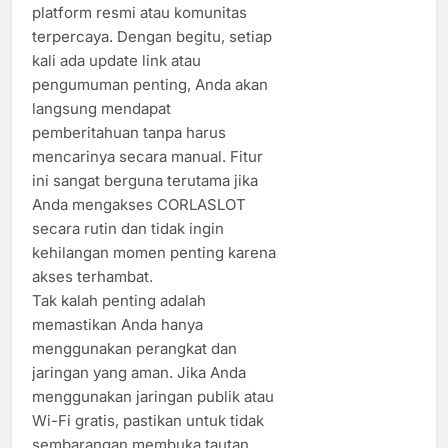
platform resmi atau komunitas
terpercaya. Dengan begitu, setiap
kali ada update link atau
pengumuman penting, Anda akan
langsung mendapat
pemberitahuan tanpa harus
mencarinya secara manual. Fitur
ini sangat berguna terutama jika
Anda mengakses CORLASLOT
secara rutin dan tidak ingin
kehilangan momen penting karena
akses terhambat.
Tak kalah penting adalah
memastikan Anda hanya
menggunakan perangkat dan
jaringan yang aman. Jika Anda
menggunakan jaringan publik atau
Wi-Fi gratis, pastikan untuk tidak
sembarangan membuka tautan