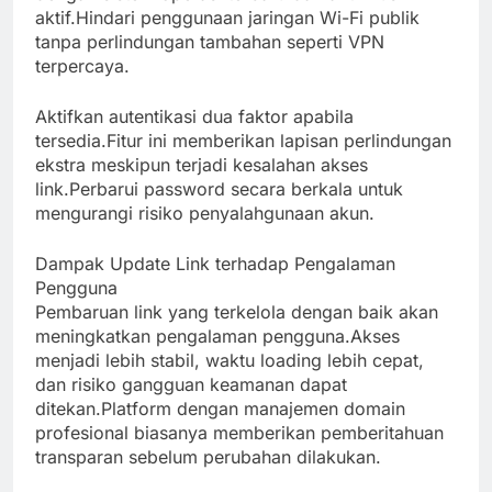
aktif.Hindari penggunaan jaringan Wi-Fi publik
tanpa perlindungan tambahan seperti VPN
terpercaya.
Aktifkan autentikasi dua faktor apabila
tersedia.Fitur ini memberikan lapisan perlindungan
ekstra meskipun terjadi kesalahan akses
link.Perbarui password secara berkala untuk
mengurangi risiko penyalahgunaan akun.
Dampak Update Link terhadap Pengalaman
Pengguna
Pembaruan link yang terkelola dengan baik akan
meningkatkan pengalaman pengguna.Akses
menjadi lebih stabil, waktu loading lebih cepat,
dan risiko gangguan keamanan dapat
ditekan.Platform dengan manajemen domain
profesional biasanya memberikan pemberitahuan
transparan sebelum perubahan dilakukan.