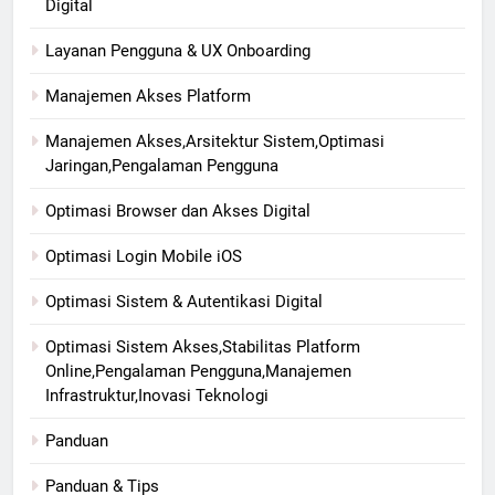
Digital
Layanan Pengguna & UX Onboarding
Manajemen Akses Platform
Manajemen Akses,Arsitektur Sistem,Optimasi
Jaringan,Pengalaman Pengguna
Optimasi Browser dan Akses Digital
Optimasi Login Mobile iOS
Optimasi Sistem & Autentikasi Digital
Optimasi Sistem Akses,Stabilitas Platform
Online,Pengalaman Pengguna,Manajemen
Infrastruktur,Inovasi Teknologi
Panduan
Panduan & Tips