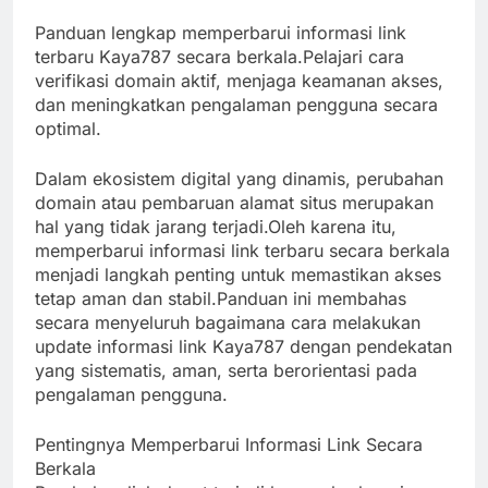
Panduan lengkap memperbarui informasi link
terbaru Kaya787 secara berkala.Pelajari cara
verifikasi domain aktif, menjaga keamanan akses,
dan meningkatkan pengalaman pengguna secara
optimal.
Dalam ekosistem digital yang dinamis, perubahan
domain atau pembaruan alamat situs merupakan
hal yang tidak jarang terjadi.Oleh karena itu,
memperbarui informasi link terbaru secara berkala
menjadi langkah penting untuk memastikan akses
tetap aman dan stabil.Panduan ini membahas
secara menyeluruh bagaimana cara melakukan
update informasi link Kaya787 dengan pendekatan
yang sistematis, aman, serta berorientasi pada
pengalaman pengguna.
Pentingnya Memperbarui Informasi Link Secara
Berkala