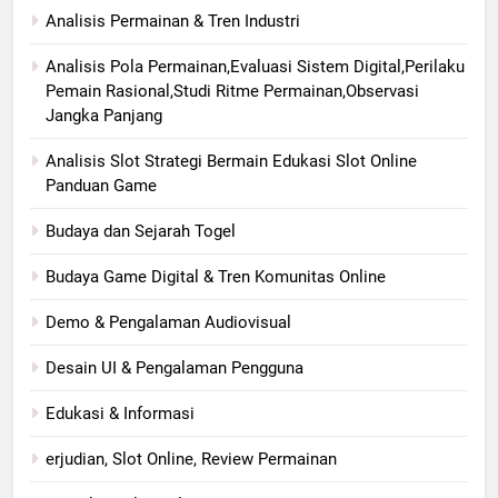
Analisis Permainan & Tren Industri
Analisis Pola Permainan,Evaluasi Sistem Digital,Perilaku
Pemain Rasional,Studi Ritme Permainan,Observasi
Jangka Panjang
Analisis Slot Strategi Bermain Edukasi Slot Online
Panduan Game
Budaya dan Sejarah Togel
Budaya Game Digital & Tren Komunitas Online
Demo & Pengalaman Audiovisual
Desain UI & Pengalaman Pengguna
Edukasi & Informasi
erjudian, Slot Online, Review Permainan