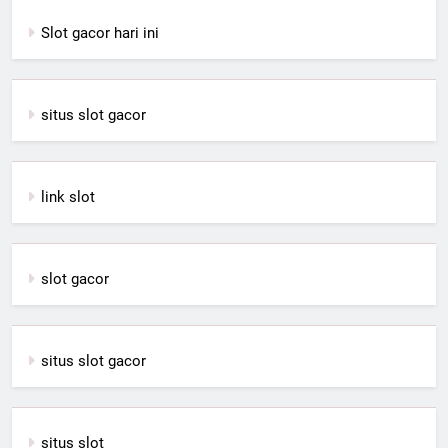
Slot gacor hari ini
situs slot gacor
link slot
slot gacor
situs slot gacor
situs slot