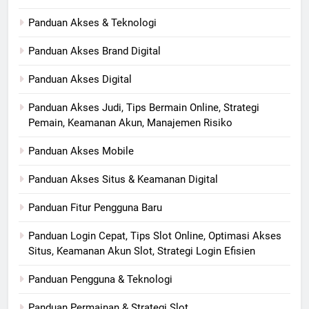
Panduan Akses & Teknologi
Panduan Akses Brand Digital
Panduan Akses Digital
Panduan Akses Judi, Tips Bermain Online, Strategi
Pemain, Keamanan Akun, Manajemen Risiko
Panduan Akses Mobile
Panduan Akses Situs & Keamanan Digital
Panduan Fitur Pengguna Baru
Panduan Login Cepat, Tips Slot Online, Optimasi Akses
Situs, Keamanan Akun Slot, Strategi Login Efisien
Panduan Pengguna & Teknologi
Panduan Permainan & Strategi Slot