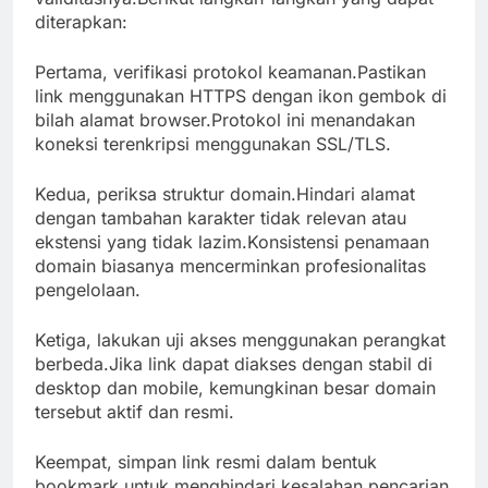
diterapkan:
Pertama, verifikasi protokol keamanan.Pastikan
link menggunakan HTTPS dengan ikon gembok di
bilah alamat browser.Protokol ini menandakan
koneksi terenkripsi menggunakan SSL/TLS.
Kedua, periksa struktur domain.Hindari alamat
dengan tambahan karakter tidak relevan atau
ekstensi yang tidak lazim.Konsistensi penamaan
domain biasanya mencerminkan profesionalitas
pengelolaan.
Ketiga, lakukan uji akses menggunakan perangkat
berbeda.Jika link dapat diakses dengan stabil di
desktop dan mobile, kemungkinan besar domain
tersebut aktif dan resmi.
Keempat, simpan link resmi dalam bentuk
bookmark untuk menghindari kesalahan pencarian