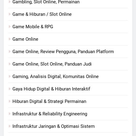
Gambling, Slot Online, Permainan
Game & Hiburan / Slot Online
Game Mobile & RPG
Game Online
Game Online, Review Pengguna, Panduan Platform
Game Online, Slot Online, Panduan Judi
Gaming, Analisis Digital, Komunitas Online
Gaya Hidup Digital & Hiburan Interaktif
Hiburan Digital & Strategi Permainan
Infrastruktur & Reliability Engineering
Infrastruktur Jaringan & Optimasi Sistem