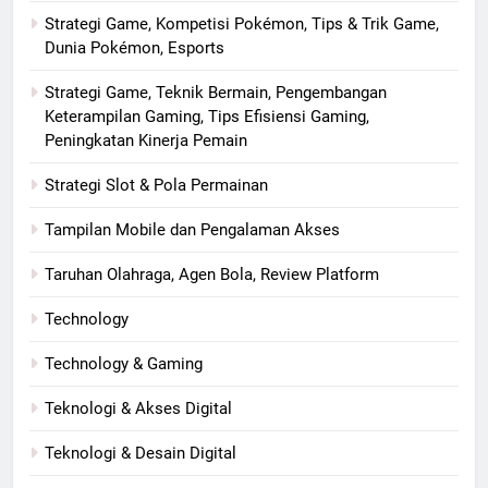
Strategi Game, Kompetisi Pokémon, Tips & Trik Game,
Dunia Pokémon, Esports
Strategi Game, Teknik Bermain, Pengembangan
Keterampilan Gaming, Tips Efisiensi Gaming,
Peningkatan Kinerja Pemain
Strategi Slot & Pola Permainan
Tampilan Mobile dan Pengalaman Akses
Taruhan Olahraga, Agen Bola, Review Platform
Technology
Technology & Gaming
Teknologi & Akses Digital
Teknologi & Desain Digital