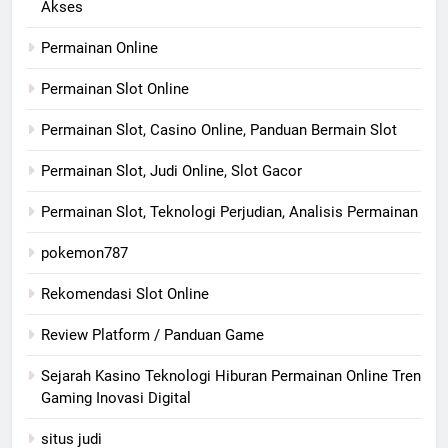
Akses
Permainan Online
Permainan Slot Online
Permainan Slot, Casino Online, Panduan Bermain Slot
Permainan Slot, Judi Online, Slot Gacor
Permainan Slot, Teknologi Perjudian, Analisis Permainan
pokemon787
Rekomendasi Slot Online
Review Platform / Panduan Game
Sejarah Kasino Teknologi Hiburan Permainan Online Tren
Gaming Inovasi Digital
situs judi