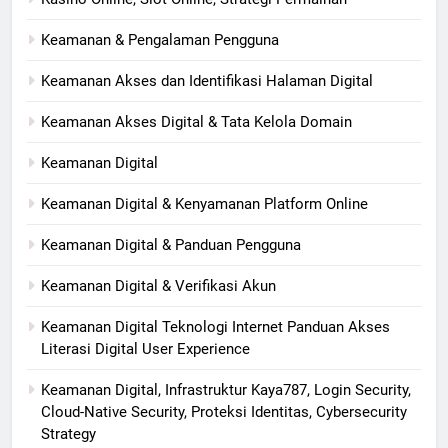
Keamanan & Pengalaman Pengguna
Keamanan Akses dan Identifikasi Halaman Digital
Keamanan Akses Digital & Tata Kelola Domain
Keamanan Digital
Keamanan Digital & Kenyamanan Platform Online
Keamanan Digital & Panduan Pengguna
Keamanan Digital & Verifikasi Akun
Keamanan Digital Teknologi Internet Panduan Akses
Literasi Digital User Experience
Keamanan Digital, Infrastruktur Kaya787, Login Security,
Cloud-Native Security, Proteksi Identitas, Cybersecurity
Strategy