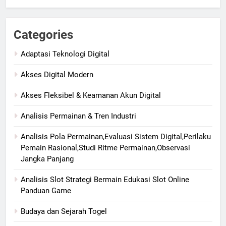
Categories
Adaptasi Teknologi Digital
Akses Digital Modern
Akses Fleksibel & Keamanan Akun Digital
Analisis Permainan & Tren Industri
Analisis Pola Permainan,Evaluasi Sistem Digital,Perilaku
Pemain Rasional,Studi Ritme Permainan,Observasi
Jangka Panjang
Analisis Slot Strategi Bermain Edukasi Slot Online
Panduan Game
Budaya dan Sejarah Togel