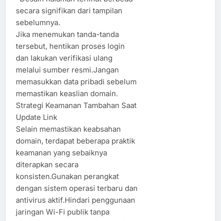
secara signifikan dari tampilan
sebelumnya.
Jika menemukan tanda-tanda
tersebut, hentikan proses login
dan lakukan verifikasi ulang
melalui sumber resmi.Jangan
memasukkan data pribadi sebelum
memastikan keaslian domain.
Strategi Keamanan Tambahan Saat
Update Link
Selain memastikan keabsahan
domain, terdapat beberapa praktik
keamanan yang sebaiknya
diterapkan secara
konsisten.Gunakan perangkat
dengan sistem operasi terbaru dan
antivirus aktif.Hindari penggunaan
jaringan Wi-Fi publik tanpa