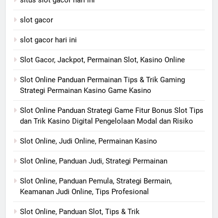
situs slot gacor hari ini
slot gacor
slot gacor hari ini
Slot Gacor, Jackpot, Permainan Slot, Kasino Online
Slot Online Panduan Permainan Tips & Trik Gaming
Strategi Permainan Kasino Game Kasino
Slot Online Panduan Strategi Game Fitur Bonus Slot Tips
dan Trik Kasino Digital Pengelolaan Modal dan Risiko
Slot Online, Judi Online, Permainan Kasino
Slot Online, Panduan Judi, Strategi Permainan
Slot Online, Panduan Pemula, Strategi Bermain,
Keamanan Judi Online, Tips Profesional
Slot Online, Panduan Slot, Tips & Trik