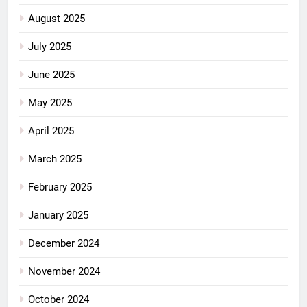
August 2025
July 2025
June 2025
May 2025
April 2025
March 2025
February 2025
January 2025
December 2024
November 2024
October 2024