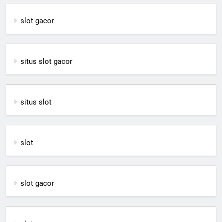
slot gacor
situs slot gacor
situs slot
slot
slot gacor