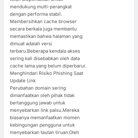
mendukung multi-perangkat
dengan performa stabil.
Membersihkan cache browser
secara berkala juga membantu
memastikan bahwa halaman yang
dimuat adalah versi
terbaru.Beberapa kendala akses
sering kali disebabkan oleh data
cache lama yang belum diperbarui.
Menghindari Risiko Phishing Saat
Update Link
Perubahan domain sering
dimanfaatkan oleh pihak tidak
bertanggung jawab untuk
menyebarkan link palsu.Mereka
biasanya memanfaatkan momen
kebingungan pengguna untuk
menyebarkan tautan tiruan.Oleh