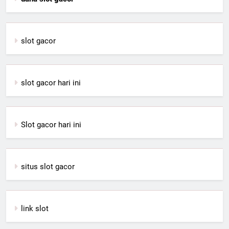
slot gacor
slot gacor hari ini
Slot gacor hari ini
situs slot gacor
link slot