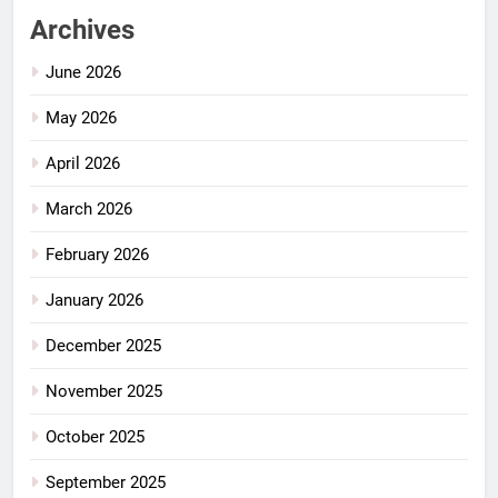
Archives
June 2026
May 2026
April 2026
March 2026
February 2026
January 2026
December 2025
November 2025
October 2025
September 2025