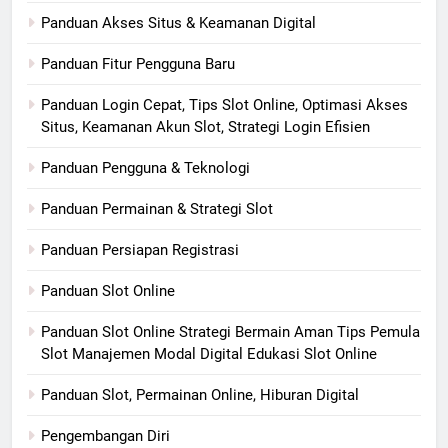
Panduan Akses Situs & Keamanan Digital
Panduan Fitur Pengguna Baru
Panduan Login Cepat, Tips Slot Online, Optimasi Akses
Situs, Keamanan Akun Slot, Strategi Login Efisien
Panduan Pengguna & Teknologi
Panduan Permainan & Strategi Slot
Panduan Persiapan Registrasi
Panduan Slot Online
Panduan Slot Online Strategi Bermain Aman Tips Pemula
Slot Manajemen Modal Digital Edukasi Slot Online
Panduan Slot, Permainan Online, Hiburan Digital
Pengembangan Diri