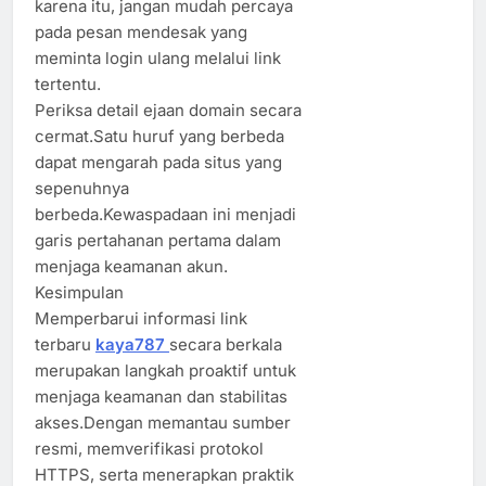
karena itu, jangan mudah percaya
pada pesan mendesak yang
meminta login ulang melalui link
tertentu.
Periksa detail ejaan domain secara
cermat.Satu huruf yang berbeda
dapat mengarah pada situs yang
sepenuhnya
berbeda.Kewaspadaan ini menjadi
garis pertahanan pertama dalam
menjaga keamanan akun.
Kesimpulan
Memperbarui informasi link
terbaru
kaya787
secara berkala
merupakan langkah proaktif untuk
menjaga keamanan dan stabilitas
akses.Dengan memantau sumber
resmi, memverifikasi protokol
HTTPS, serta menerapkan praktik