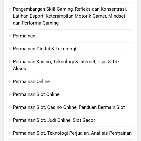
Pengembangan Skill Gaming, Refleks dan Konsentrasi,
Latihan Esport, Keterampilan Motorik Gamer, Mindset
dan Performa Gaming
Permainan
Permainan Digital & Teknologi
Permainan Kasino, Teknologi & Internet, Tips & Trik
Akses
Permainan Online
Permainan Slot Online
Permainan Slot, Casino Online, Panduan Bermain Slot
Permainan Slot, Judi Online, Slot Gacor
Permainan Slot, Teknologi Perjudian, Analisis Permainan