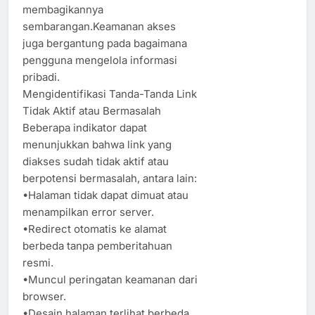
membagikannya
sembarangan.Keamanan akses
juga bergantung pada bagaimana
pengguna mengelola informasi
pribadi.
Mengidentifikasi Tanda-Tanda Link
Tidak Aktif atau Bermasalah
Beberapa indikator dapat
menunjukkan bahwa link yang
diakses sudah tidak aktif atau
berpotensi bermasalah, antara lain:
•Halaman tidak dapat dimuat atau
menampilkan error server.
•Redirect otomatis ke alamat
berbeda tanpa pemberitahuan
resmi.
•Muncul peringatan keamanan dari
browser.
•Desain halaman terlihat berbeda