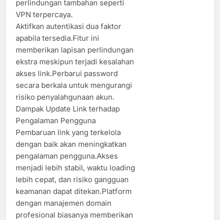
perlindungan tambahan seperti
VPN terpercaya.
Aktifkan autentikasi dua faktor
apabila tersedia.Fitur ini
memberikan lapisan perlindungan
ekstra meskipun terjadi kesalahan
akses link.Perbarui password
secara berkala untuk mengurangi
risiko penyalahgunaan akun.
Dampak Update Link terhadap
Pengalaman Pengguna
Pembaruan link yang terkelola
dengan baik akan meningkatkan
pengalaman pengguna.Akses
menjadi lebih stabil, waktu loading
lebih cepat, dan risiko gangguan
keamanan dapat ditekan.Platform
dengan manajemen domain
profesional biasanya memberikan