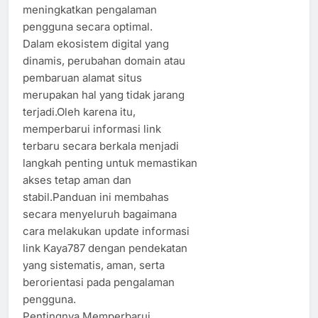
meningkatkan pengalaman
pengguna secara optimal.
Dalam ekosistem digital yang
dinamis, perubahan domain atau
pembaruan alamat situs
merupakan hal yang tidak jarang
terjadi.Oleh karena itu,
memperbarui informasi link
terbaru secara berkala menjadi
langkah penting untuk memastikan
akses tetap aman dan
stabil.Panduan ini membahas
secara menyeluruh bagaimana
cara melakukan update informasi
link Kaya787 dengan pendekatan
yang sistematis, aman, serta
berorientasi pada pengalaman
pengguna.
Pentingnya Memperbarui