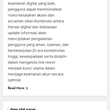
keamanan digital yang baik,
pengguna dapat meminimalkan
risiko kesalahan akses dan
ancaman siber.Kombinasi antara
literasi digital dan kebiasaan
update informasi akan
menciptakan pengalaman
pengguna yang aman, nyaman, dan
berkelanjutan.Di era konektivitas
tinggi, kewaspadaan serta disiplin
dalam mengelola link resmi
menjadi kunci utama dalam
menjaga keamanan akun secara
optimal.
Read More
dana slot gacor