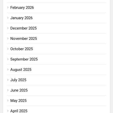
February 2026
January 2026
December 2025
November 2025
October 2025
September 2025
August 2025
July 2025
June 2025
May 2025
April 2025