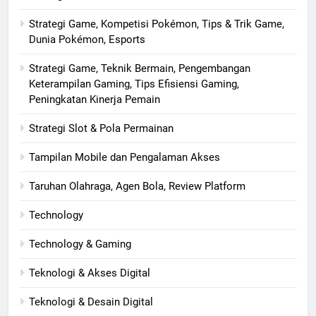
Strategi Game, Kompetisi Pokémon, Tips & Trik Game,
Dunia Pokémon, Esports
Strategi Game, Teknik Bermain, Pengembangan
Keterampilan Gaming, Tips Efisiensi Gaming,
Peningkatan Kinerja Pemain
Strategi Slot & Pola Permainan
Tampilan Mobile dan Pengalaman Akses
Taruhan Olahraga, Agen Bola, Review Platform
Technology
Technology & Gaming
Teknologi & Akses Digital
Teknologi & Desain Digital