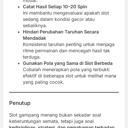
modal.
Catat Hasil Setiap 10–20 Spin
Ini membantu mengevaluasi apakah slot
sedang dalam kondisi gacor atau
sebaliknya.
Hindari Perubahan Taruhan Secara
Mendadak
Konsistensi taruhan penting untuk menjaga
ritme permainan dan mencegah hasil tak
terduga.
Gunakan Pola yang Sama di Slot Berbeda
Cobalah menerapkan pola yang terbukti
efektif di beberapa slot untuk melihat mana
yang paling cocok.
Penutup
Slot gampang menang bukan sekadar soal
keberuntungan semata, tetapi juga soal
kedisiplinan, strategi, dan pemahaman terhadap