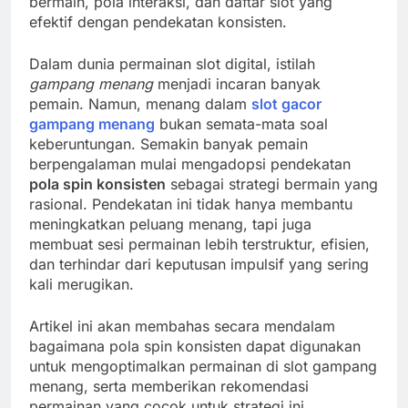
bermain, pola interaksi, dan daftar slot yang
efektif dengan pendekatan konsisten.
Dalam dunia permainan slot digital, istilah
gampang menang
menjadi incaran banyak
pemain. Namun, menang dalam
slot gacor
gampang menang
bukan semata-mata soal
keberuntungan. Semakin banyak pemain
berpengalaman mulai mengadopsi pendekatan
pola spin konsisten
sebagai strategi bermain yang
rasional. Pendekatan ini tidak hanya membantu
meningkatkan peluang menang, tapi juga
membuat sesi permainan lebih terstruktur, efisien,
dan terhindar dari keputusan impulsif yang sering
kali merugikan.
Artikel ini akan membahas secara mendalam
bagaimana pola spin konsisten dapat digunakan
untuk mengoptimalkan permainan di slot gampang
menang, serta memberikan rekomendasi
permainan yang cocok untuk strategi ini.