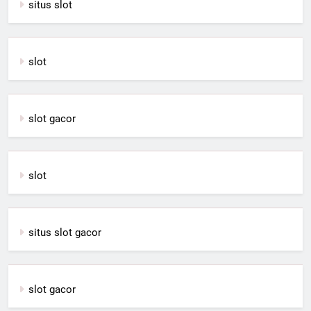
situs slot
slot
slot gacor
slot
situs slot gacor
slot gacor