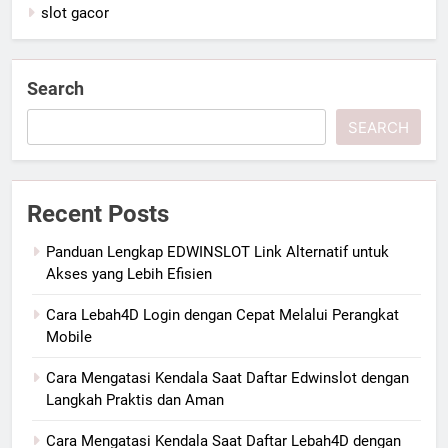
slot gacor
Search
SEARCH
Recent Posts
Panduan Lengkap EDWINSLOT Link Alternatif untuk
Akses yang Lebih Efisien
Cara Lebah4D Login dengan Cepat Melalui Perangkat
Mobile
Cara Mengatasi Kendala Saat Daftar Edwinslot dengan
Langkah Praktis dan Aman
Cara Mengatasi Kendala Saat Daftar Lebah4D dengan