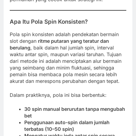
Apa Itu Pola Spin Konsisten?
Pola spin konsisten adalah pendekatan bermain
slot dengan
ritme putaran yang teratur dan
berulang
, baik dalam hal jumlah spin, interval
waktu antar spin, maupun variasi taruhan. Tujuan
dari metode ini adalah menciptakan alur bermain
yang seimbang dan minim fluktuasi, sehingga
pemain bisa membaca pola mesin secara lebih
akurat dan merespons perubahan dengan tepat.
Dalam praktiknya, pola ini bisa berbentuk:
30 spin manual berurutan tanpa mengubah
bet
Penggunaan auto-spin dalam jumlah
terbatas (10–50 spin)
Mengatur waktu jeda antar spin secara