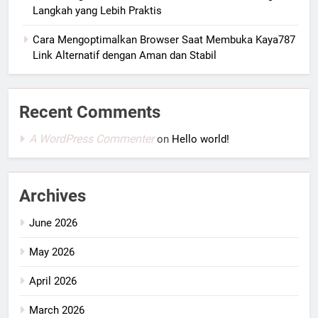
Langkah yang Lebih Praktis
Cara Mengoptimalkan Browser Saat Membuka Kaya787
Link Alternatif dengan Aman dan Stabil
Recent Comments
A WordPress Commenter
on
Hello world!
Archives
June 2026
May 2026
April 2026
March 2026