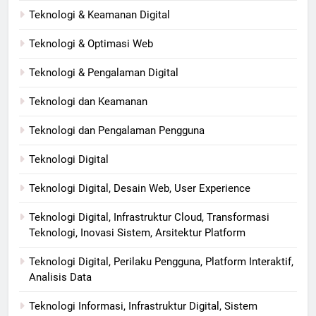
Teknologi & Keamanan Digital
Teknologi & Optimasi Web
Teknologi & Pengalaman Digital
Teknologi dan Keamanan
Teknologi dan Pengalaman Pengguna
Teknologi Digital
Teknologi Digital, Desain Web, User Experience
Teknologi Digital, Infrastruktur Cloud, Transformasi
Teknologi, Inovasi Sistem, Arsitektur Platform
Teknologi Digital, Perilaku Pengguna, Platform Interaktif,
Analisis Data
Teknologi Informasi, Infrastruktur Digital, Sistem