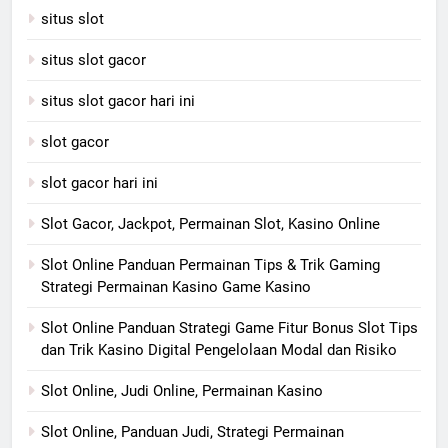
situs slot
situs slot gacor
situs slot gacor hari ini
slot gacor
slot gacor hari ini
Slot Gacor, Jackpot, Permainan Slot, Kasino Online
Slot Online Panduan Permainan Tips & Trik Gaming
Strategi Permainan Kasino Game Kasino
Slot Online Panduan Strategi Game Fitur Bonus Slot Tips
dan Trik Kasino Digital Pengelolaan Modal dan Risiko
Slot Online, Judi Online, Permainan Kasino
Slot Online, Panduan Judi, Strategi Permainan