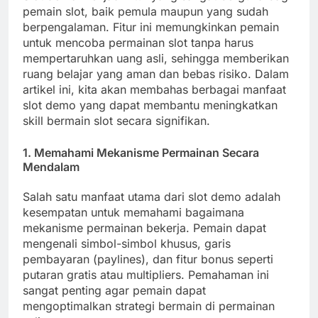
pemain slot, baik pemula maupun yang sudah
berpengalaman. Fitur ini memungkinkan pemain
untuk mencoba permainan slot tanpa harus
mempertaruhkan uang asli, sehingga memberikan
ruang belajar yang aman dan bebas risiko. Dalam
artikel ini, kita akan membahas berbagai manfaat
slot demo yang dapat membantu meningkatkan
skill bermain slot secara signifikan.
1. Memahami Mekanisme Permainan Secara
Mendalam
Salah satu manfaat utama dari slot demo adalah
kesempatan untuk memahami bagaimana
mekanisme permainan bekerja. Pemain dapat
mengenali simbol-simbol khusus, garis
pembayaran (paylines), dan fitur bonus seperti
putaran gratis atau multipliers. Pemahaman ini
sangat penting agar pemain dapat
mengoptimalkan strategi bermain di permainan