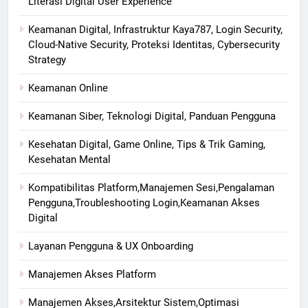
Literasi Digital User Experience
Keamanan Digital, Infrastruktur Kaya787, Login Security,
Cloud-Native Security, Proteksi Identitas, Cybersecurity
Strategy
Keamanan Online
Keamanan Siber, Teknologi Digital, Panduan Pengguna
Kesehatan Digital, Game Online, Tips & Trik Gaming,
Kesehatan Mental
Kompatibilitas Platform,Manajemen Sesi,Pengalaman
Pengguna,Troubleshooting Login,Keamanan Akses
Digital
Layanan Pengguna & UX Onboarding
Manajemen Akses Platform
Manajemen Akses,Arsitektur Sistem,Optimasi