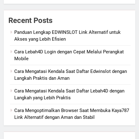
Recent Posts
Panduan Lengkap EDWINSLOT Link Alternatif untuk
Akses yang Lebih Efisien
Cara Lebah4D Login dengan Cepat Melalui Perangkat
Mobile
Cara Mengatasi Kendala Saat Daftar Edwinslot dengan
Langkah Praktis dan Aman
Cara Mengatasi Kendala Saat Daftar Lebah4D dengan
Langkah yang Lebih Praktis
Cara Mengoptimalkan Browser Saat Membuka Kaya787
Link Alternatif dengan Aman dan Stabil