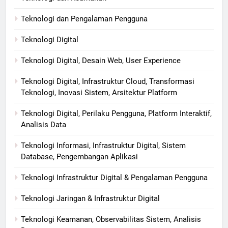
Teknologi dan Pengalaman Pengguna
Teknologi Digital
Teknologi Digital, Desain Web, User Experience
Teknologi Digital, Infrastruktur Cloud, Transformasi
Teknologi, Inovasi Sistem, Arsitektur Platform
Teknologi Digital, Perilaku Pengguna, Platform Interaktif,
Analisis Data
Teknologi Informasi, Infrastruktur Digital, Sistem
Database, Pengembangan Aplikasi
Teknologi Infrastruktur Digital & Pengalaman Pengguna
Teknologi Jaringan & Infrastruktur Digital
Teknologi Keamanan, Observabilitas Sistem, Analisis