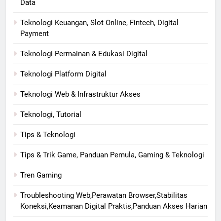
Data
Teknologi Keuangan, Slot Online, Fintech, Digital
Payment
Teknologi Permainan & Edukasi Digital
Teknologi Platform Digital
Teknologi Web & Infrastruktur Akses
Teknologi, Tutorial
Tips & Teknologi
Tips & Trik Game, Panduan Pemula, Gaming & Teknologi
Tren Gaming
Troubleshooting Web,Perawatan Browser,Stabilitas
Koneksi,Keamanan Digital Praktis,Panduan Akses Harian