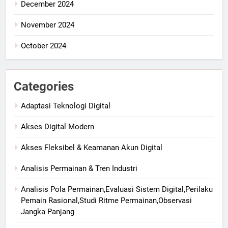
December 2024
November 2024
October 2024
Categories
Adaptasi Teknologi Digital
Akses Digital Modern
Akses Fleksibel & Keamanan Akun Digital
Analisis Permainan & Tren Industri
Analisis Pola Permainan,Evaluasi Sistem Digital,Perilaku
Pemain Rasional,Studi Ritme Permainan,Observasi
Jangka Panjang