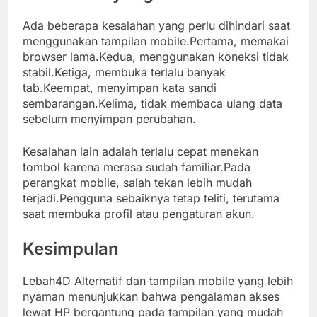
Ada beberapa kesalahan yang perlu dihindari saat
menggunakan tampilan mobile.Pertama, memakai
browser lama.Kedua, menggunakan koneksi tidak
stabil.Ketiga, membuka terlalu banyak
tab.Keempat, menyimpan kata sandi
sembarangan.Kelima, tidak membaca ulang data
sebelum menyimpan perubahan.
Kesalahan lain adalah terlalu cepat menekan
tombol karena merasa sudah familiar.Pada
perangkat mobile, salah tekan lebih mudah
terjadi.Pengguna sebaiknya tetap teliti, terutama
saat membuka profil atau pengaturan akun.
Kesimpulan
Lebah4D Alternatif dan tampilan mobile yang lebih
nyaman menunjukkan bahwa pengalaman akses
lewat HP bergantung pada tampilan yang mudah