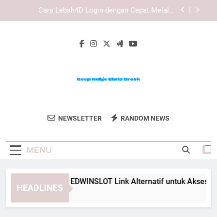
Skip
Cara Mengatasi Kendala Saat Daftar Edwinslot
to
dengan Langkah Praktis dan Aman
content
Cara Mengatasi Kendala Saat Daftar Lebah4D
dengan Langkah yang Lebih Praktis
Panduan Lengkap EDWINSLOT Link Alternatif
untuk Akses yang Lebih Efisien
Cara Lebah4D Login dengan Cepat Melalui
Perangkat Mobile
Cara Mengatasi Kendala Saat Daftar Edwinslot
dengan Langkah Praktis dan Aman
Keep Judge
Dukung Chris Brook Untuk Posisi
Cara Mengatasi Kendala Saat Daftar Lebah4D
NEWSLETTER
RANDOM NEWS
Chris Brook
dengan Langkah yang Lebih Praktis
Kehakiman Dengan Keep Judge Chris
Brook.
MENU
nduan Lengkap EDWINSLOT Link Alternatif untuk Akses yang L
HEADLINES
onth Ago