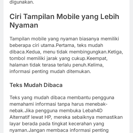
digunakan.
Ciri Tampilan Mobile yang Lebih
Nyaman
Tampilan mobile yang nyaman biasanya memiliki
beberapa ciri utama.Pertama, teks mudah
dibaca.Kedua, menu tidak membingungkan.Ketiga,
tombol memiliki jarak yang cukup.Keempat,
halaman tidak terasa terlalu penuh.Kelima,
informasi penting mudah ditemukan.
Teks Mudah Dibaca
Teks yang mudah dibaca membantu pengguna
memahami informasi tanpa harus menebak-
nebak.Jika pengguna membuka Lebah4D
Alternatif lewat HP, mereka sebaiknya memastikan
layar berada pada tingkat kecerahan yang
nyaman.Jangan membaca informasi penting