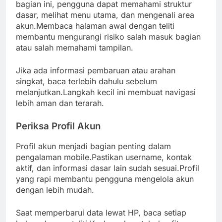
bagian ini, pengguna dapat memahami struktur
dasar, melihat menu utama, dan mengenali area
akun.Membaca halaman awal dengan teliti
membantu mengurangi risiko salah masuk bagian
atau salah memahami tampilan.
Jika ada informasi pembaruan atau arahan
singkat, baca terlebih dahulu sebelum
melanjutkan.Langkah kecil ini membuat navigasi
lebih aman dan terarah.
Periksa Profil Akun
Profil akun menjadi bagian penting dalam
pengalaman mobile.Pastikan username, kontak
aktif, dan informasi dasar lain sudah sesuai.Profil
yang rapi membantu pengguna mengelola akun
dengan lebih mudah.
Saat memperbarui data lewat HP, baca setiap