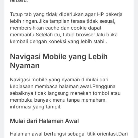
terbaru.
Tutup tab yang tidak diperlukan agar HP bekerja
lebih ringan.Jika tampilan terasa tidak sesuai,
membersihkan cache dan cookie dapat
membantu.Setelah itu, tutup browser lalu buka
kembali dengan koneksi yang lebih stabil.
Navigasi Mobile yang Lebih
Nyaman
Navigasi mobile yang nyaman dimulai dari
kebiasaan membaca halaman awal.Pengguna
sebaiknya tidak langsung menekan tombol atau
membuka banyak menu tanpa memahami
informasi yang tampil.
Mulai dari Halaman Awal
Halaman awal berfungsi sebagai titik orientasi.Dari