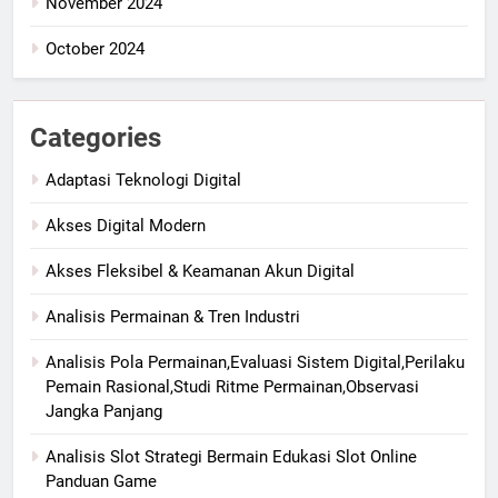
November 2024
October 2024
Categories
Adaptasi Teknologi Digital
Akses Digital Modern
Akses Fleksibel & Keamanan Akun Digital
Analisis Permainan & Tren Industri
Analisis Pola Permainan,Evaluasi Sistem Digital,Perilaku
Pemain Rasional,Studi Ritme Permainan,Observasi
Jangka Panjang
Analisis Slot Strategi Bermain Edukasi Slot Online
Panduan Game