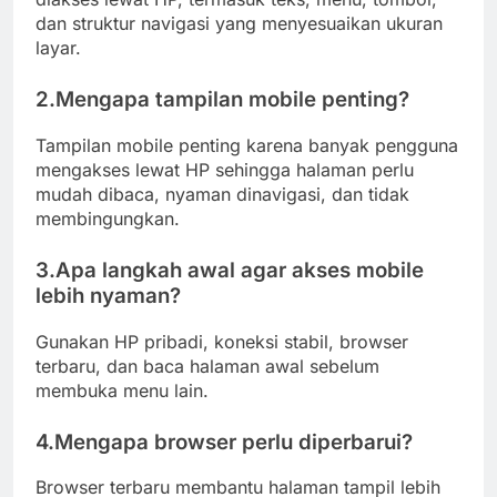
dan struktur navigasi yang menyesuaikan ukuran
layar.
2.Mengapa tampilan mobile penting?
Tampilan mobile penting karena banyak pengguna
mengakses lewat HP sehingga halaman perlu
mudah dibaca, nyaman dinavigasi, dan tidak
membingungkan.
3.Apa langkah awal agar akses mobile
lebih nyaman?
Gunakan HP pribadi, koneksi stabil, browser
terbaru, dan baca halaman awal sebelum
membuka menu lain.
4.Mengapa browser perlu diperbarui?
Browser terbaru membantu halaman tampil lebih