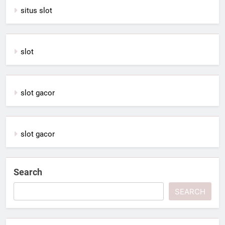
situs slot
slot
slot gacor
slot gacor
Search
SEARCH