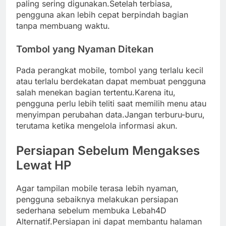
paling sering digunakan.Setelah terbiasa,
pengguna akan lebih cepat berpindah bagian
tanpa membuang waktu.
Tombol yang Nyaman Ditekan
Pada perangkat mobile, tombol yang terlalu kecil
atau terlalu berdekatan dapat membuat pengguna
salah menekan bagian tertentu.Karena itu,
pengguna perlu lebih teliti saat memilih menu atau
menyimpan perubahan data.Jangan terburu-buru,
terutama ketika mengelola informasi akun.
Persiapan Sebelum Mengakses
Lewat HP
Agar tampilan mobile terasa lebih nyaman,
pengguna sebaiknya melakukan persiapan
sederhana sebelum membuka Lebah4D
Alternatif.Persiapan ini dapat membantu halaman