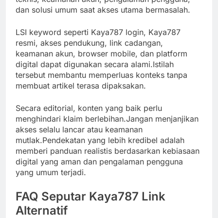
dan solusi umum saat akses utama bermasalah.
LSI keyword seperti Kaya787 login, Kaya787
resmi, akses pendukung, link cadangan,
keamanan akun, browser mobile, dan platform
digital dapat digunakan secara alami.Istilah
tersebut membantu memperluas konteks tanpa
membuat artikel terasa dipaksakan.
Secara editorial, konten yang baik perlu
menghindari klaim berlebihan.Jangan menjanjikan
akses selalu lancar atau keamanan
mutlak.Pendekatan yang lebih kredibel adalah
memberi panduan realistis berdasarkan kebiasaan
digital yang aman dan pengalaman pengguna
yang umum terjadi.
FAQ Seputar Kaya787 Link
Alternatif