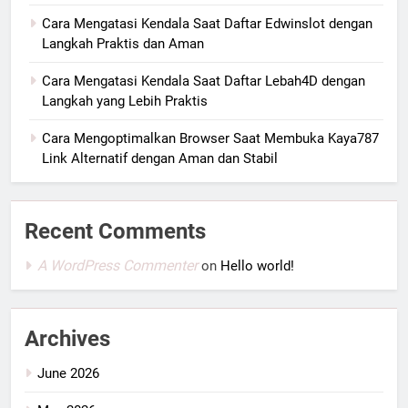
Cara Mengatasi Kendala Saat Daftar Edwinslot dengan
Langkah Praktis dan Aman
Cara Mengatasi Kendala Saat Daftar Lebah4D dengan
Langkah yang Lebih Praktis
Cara Mengoptimalkan Browser Saat Membuka Kaya787
Link Alternatif dengan Aman dan Stabil
Recent Comments
A WordPress Commenter
on
Hello world!
Archives
June 2026