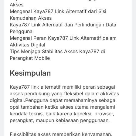
Akses
Mengenal Kaya787 Link Alternatif dari Sisi
Kemudahan Akses
Kaya787 Link Alternatif dan Perlindungan Data
Pengguna
Mengenal Peran Kaya787 Link Alternatif dalam
Aktivitas Digital
Tips Menjaga Stabilitas Akses Kaya787 di
Perangkat Mobile
Kesimpulan
Kaya787 link alternatif memiliki peran sebagai
akses pendukung yang fleksibel dalam aktivitas
digital.Pengguna dapat memahaminya sebagai
opsi tambahan ketika akses utama mengalami
kendala teknis, baik karena koneksi, browser,
perangkat, maupun kebiasaan penggunaan.
Fleksibilitas akses memberikan kenyamanan,