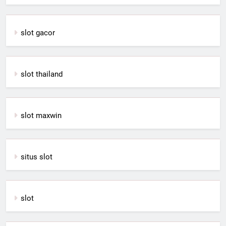
slot gacor
slot thailand
slot maxwin
situs slot
slot