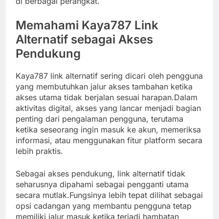
di berbagai perangkat.
Memahami Kaya787 Link
Alternatif sebagai Akses
Pendukung
Kaya787 link alternatif sering dicari oleh pengguna
yang membutuhkan jalur akses tambahan ketika
akses utama tidak berjalan sesuai harapan.Dalam
aktivitas digital, akses yang lancar menjadi bagian
penting dari pengalaman pengguna, terutama
ketika seseorang ingin masuk ke akun, memeriksa
informasi, atau menggunakan fitur platform secara
lebih praktis.
Sebagai akses pendukung, link alternatif tidak
seharusnya dipahami sebagai pengganti utama
secara mutlak.Fungsinya lebih tepat dilihat sebagai
opsi cadangan yang membantu pengguna tetap
memiliki jalur masuk ketika terjadi hambatan