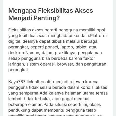
Mengapa Fleksibilitas Akses
Menjadi Penting?
Fleksibilitas akses berarti pengguna memiliki opsi
yang lebih luas saat menghadapi kendala.Platform
digital idealnya dapat dibuka melalui berbagai
perangkat, seperti ponsel, laptop, tablet, atau
desktop.Namun, dalam praktiknya, pengalaman
setiap pengguna bisa berbeda karena faktor
jaringan, sistem operasi, browser, dan pengaturan
perangkat.
Kaya787 link alternatif menjadi relevan karena
pengguna tidak selalu berada dalam kondisi akses
yang sempurna.Ada kalanya halaman utama terasa
lambat, tidak terbuka, atau gagal memuat
beberapa elemen.Pada situasi seperti ini, akses
pendukung dapat membantu pengguna tetap
memiliki opsi tanpa langsung menganggap akun