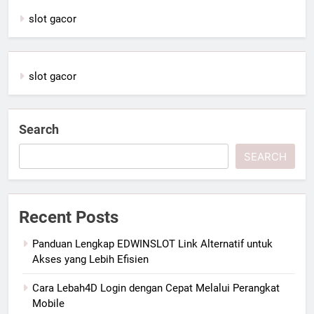
slot gacor
slot gacor
Search
SEARCH
Recent Posts
Panduan Lengkap EDWINSLOT Link Alternatif untuk
Akses yang Lebih Efisien
Cara Lebah4D Login dengan Cepat Melalui Perangkat
Mobile