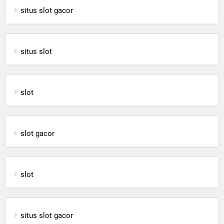
situs slot gacor
situs slot
slot
slot gacor
slot
situs slot gacor