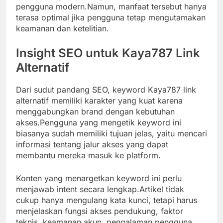
pengguna modern.Namun, manfaat tersebut hanya
terasa optimal jika pengguna tetap mengutamakan
keamanan dan ketelitian.
Insight SEO untuk Kaya787 Link
Alternatif
Dari sudut pandang SEO, keyword Kaya787 link
alternatif memiliki karakter yang kuat karena
menggabungkan brand dengan kebutuhan
akses.Pengguna yang mengetik keyword ini
biasanya sudah memiliki tujuan jelas, yaitu mencari
informasi tentang jalur akses yang dapat
membantu mereka masuk ke platform.
Konten yang menargetkan keyword ini perlu
menjawab intent secara lengkap.Artikel tidak
cukup hanya mengulang kata kunci, tetapi harus
menjelaskan fungsi akses pendukung, faktor
teknis, keamanan akun, pengalaman pengguna,