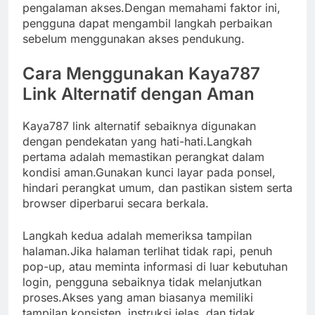
pengalaman akses.Dengan memahami faktor ini,
pengguna dapat mengambil langkah perbaikan
sebelum menggunakan akses pendukung.
Cara Menggunakan Kaya787
Link Alternatif dengan Aman
Kaya787 link alternatif sebaiknya digunakan
dengan pendekatan yang hati-hati.Langkah
pertama adalah memastikan perangkat dalam
kondisi aman.Gunakan kunci layar pada ponsel,
hindari perangkat umum, dan pastikan sistem serta
browser diperbarui secara berkala.
Langkah kedua adalah memeriksa tampilan
halaman.Jika halaman terlihat tidak rapi, penuh
pop-up, atau meminta informasi di luar kebutuhan
login, pengguna sebaiknya tidak melanjutkan
proses.Akses yang aman biasanya memiliki
tampilan konsisten, instruksi jelas, dan tidak