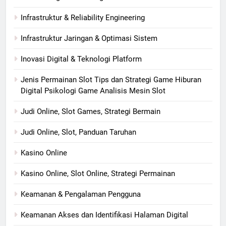
Infrastruktur & Reliability Engineering
Infrastruktur Jaringan & Optimasi Sistem
Inovasi Digital & Teknologi Platform
Jenis Permainan Slot Tips dan Strategi Game Hiburan
Digital Psikologi Game Analisis Mesin Slot
Judi Online, Slot Games, Strategi Bermain
Judi Online, Slot, Panduan Taruhan
Kasino Online
Kasino Online, Slot Online, Strategi Permainan
Keamanan & Pengalaman Pengguna
Keamanan Akses dan Identifikasi Halaman Digital