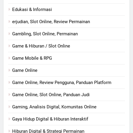
Edukasi & Informasi
erjudian, Slot Online, Review Permainan
Gambling, Slot Online, Permainan
Game & Hiburan / Slot Online
Game Mobile & RPG
Game Online
Game Online, Review Pengguna, Panduan Platform
Game Online, Slot Online, Panduan Judi
Gaming, Analisis Digital, Komunitas Online
Gaya Hidup Digital & Hiburan Interaktif
Hiburan Digital & Strategi Permainan