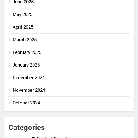
June 2025
May 2025
April 2025
March 2025
February 2025
January 2025
December 2024
November 2024
October 2024
Categories