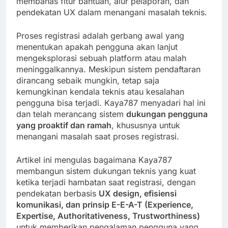
membahas fitur bantuan, alur pelaporan, dan
pendekatan UX dalam menangani masalah teknis.
Proses registrasi adalah gerbang awal yang
menentukan apakah pengguna akan lanjut
mengeksplorasi sebuah platform atau malah
meninggalkannya. Meskipun sistem pendaftaran
dirancang sebaik mungkin, tetap saja
kemungkinan kendala teknis atau kesalahan
pengguna bisa terjadi. Kaya787 menyadari hal ini
dan telah merancang sistem
dukungan pengguna
yang proaktif dan ramah
, khususnya untuk
menangani masalah saat proses registrasi.
Artikel ini mengulas bagaimana Kaya787
membangun sistem dukungan teknis yang kuat
ketika terjadi hambatan saat registrasi, dengan
pendekatan berbasis
UX design, efisiensi
komunikasi, dan prinsip E-E-A-T (Experience,
Expertise, Authoritativeness, Trustworthiness)
untuk memberikan pengalaman pengguna yang