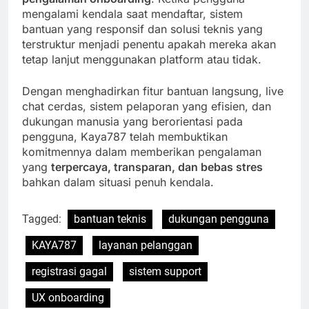
mengalami kendala saat mendaftar, sistem
bantuan yang responsif dan solusi teknis yang
terstruktur menjadi penentu apakah mereka akan
tetap lanjut menggunakan platform atau tidak.
Dengan menghadirkan fitur bantuan langsung, live
chat cerdas, sistem pelaporan yang efisien, dan
dukungan manusia yang berorientasi pada
pengguna, Kaya787 telah membuktikan
komitmennya dalam memberikan pengalaman
yang
terpercaya, transparan, dan bebas stres
bahkan dalam situasi penuh kendala.
Tagged:
bantuan teknis
dukungan pengguna
KAYA787
layanan pelanggan
registrasi gagal
sistem support
UX onboarding