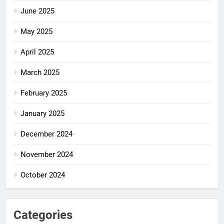
June 2025
May 2025
April 2025
March 2025
February 2025
January 2025
December 2024
November 2024
October 2024
Categories