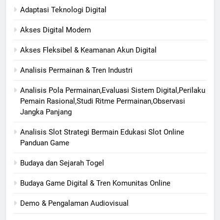
Adaptasi Teknologi Digital
Akses Digital Modern
Akses Fleksibel & Keamanan Akun Digital
Analisis Permainan & Tren Industri
Analisis Pola Permainan,Evaluasi Sistem Digital,Perilaku
Pemain Rasional,Studi Ritme Permainan,Observasi
Jangka Panjang
Analisis Slot Strategi Bermain Edukasi Slot Online
Panduan Game
Budaya dan Sejarah Togel
Budaya Game Digital & Tren Komunitas Online
Demo & Pengalaman Audiovisual