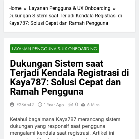
Home
Layanan Pengguna & UX Onboarding
Dukungan Sistem saat Terjadi Kendala Registrasi di
Kaya787: Solusi Cepat dan Ramah Pengguna
LAYANAN PENGGUNA & UX ONBOARDING
Dukungan Sistem saat
Terjadi Kendala Registrasi di
Kaya787: Solusi Cepat dan
Ramah Pengguna
0
E28db42
1 Year Ago
6 Mins
Ketahui bagaimana Kaya787 merancang sistem
dukungan yang responsif saat pengguna
mengalami kendala saat registrasi. Artikel ini