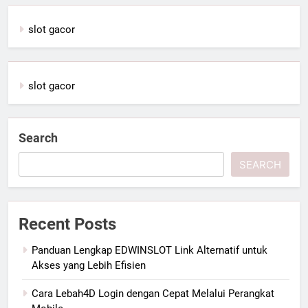
slot gacor
slot gacor
Search
SEARCH
Recent Posts
Panduan Lengkap EDWINSLOT Link Alternatif untuk
Akses yang Lebih Efisien
Cara Lebah4D Login dengan Cepat Melalui Perangkat