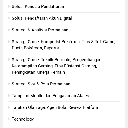
Solusi Kendala Pendaftaran
Solusi Pendaftaran Akun Digital
Strategi & Analisis Permainan
Strategi Game, Kompetisi Pokémon, Tips & Trik Game,
Dunia Pokémon, Esports
Strategi Game, Teknik Bermain, Pengembangan
Keterampilan Gaming, Tips Efisiensi Gaming,
Peningkatan Kinerja Pemain
Strategi Slot & Pola Permainan
Tampilan Mobile dan Pengalaman Akses
Taruhan Olahraga, Agen Bola, Review Platform
Technology