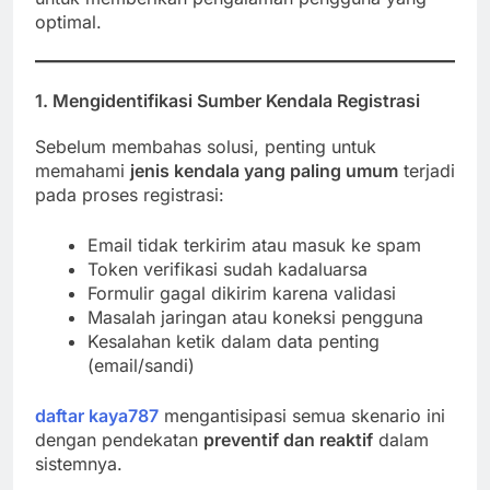
optimal.
1.
Mengidentifikasi Sumber Kendala Registrasi
Sebelum membahas solusi, penting untuk
memahami
jenis kendala yang paling umum
terjadi
pada proses registrasi:
Email tidak terkirim atau masuk ke spam
Token verifikasi sudah kadaluarsa
Formulir gagal dikirim karena validasi
Masalah jaringan atau koneksi pengguna
Kesalahan ketik dalam data penting
(email/sandi)
daftar kaya787
mengantisipasi semua skenario ini
dengan pendekatan
preventif dan reaktif
dalam
sistemnya.