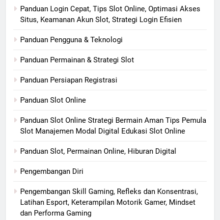
Panduan Login Cepat, Tips Slot Online, Optimasi Akses
Situs, Keamanan Akun Slot, Strategi Login Efisien
Panduan Pengguna & Teknologi
Panduan Permainan & Strategi Slot
Panduan Persiapan Registrasi
Panduan Slot Online
Panduan Slot Online Strategi Bermain Aman Tips Pemula
Slot Manajemen Modal Digital Edukasi Slot Online
Panduan Slot, Permainan Online, Hiburan Digital
Pengembangan Diri
Pengembangan Skill Gaming, Refleks dan Konsentrasi,
Latihan Esport, Keterampilan Motorik Gamer, Mindset
dan Performa Gaming