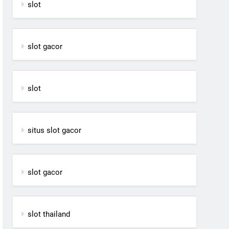
slot
slot gacor
slot
situs slot gacor
slot gacor
slot thailand