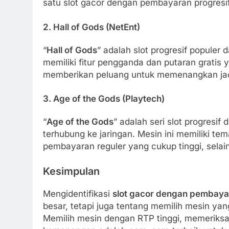
satu slot gacor dengan pembayaran progresif
2.
Hall of Gods (NetEnt)
“
Hall of Gods
” adalah slot progresif populer
memiliki fitur pengganda dan putaran grati
memberikan peluang untuk memenangkan jack
3.
Age of the Gods (Playtech)
“
Age of the Gods
” adalah seri slot progresi
terhubung ke jaringan. Mesin ini memiliki te
pembayaran reguler yang cukup tinggi, sel
Kesimpulan
Mengidentifikasi
slot gacor dengan pembaya
besar, tetapi juga tentang memilih mesin y
Memilih mesin dengan RTP tinggi, memeriksa 