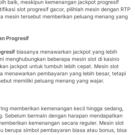
h baik, meskipun kemenangan jackpot progresif
ifikasi slot progresif gacor, pilihlah mesin dengan RTP
hwa mesin tersebut memberikan peluang menang yang
an Progresif
ogresif
biasanya menawarkan jackpot yang lebih
 ini menghubungkan beberapa mesin slot di kasino
kan jackpot untuk tumbuh lebih cepat. Mesin slot
nya menawarkan pembayaran yang lebih besar, tetapi
ebut memiliki peluang menang yang wajar.
ring memberikan kemenangan kecil hingga sedang,
arang. Sebelum bermain dengan harapan mendapatkan
 memberikan kemenangan secara reguler. Mesin slot
u berupa simbol pembayaran biasa atau bonus, bisa