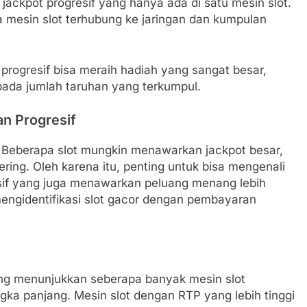
 jackpot progresif yang hanya ada di satu mesin slot.
 mesin slot terhubung ke jaringan dan kumpulan
rogresif bisa meraih hadiah yang sangat besar,
g pada jumlah taruhan yang terkumpul.
an Progresif
r. Beberapa slot mungkin menawarkan jackpot besar,
ing. Oleh karena itu, penting untuk bisa mengenali
sif yang juga menawarkan peluang menang lebih
mengidentifikasi slot gacor dengan pembayaran
ang menunjukkan seberapa banyak mesin slot
a panjang. Mesin slot dengan RTP yang lebih tinggi