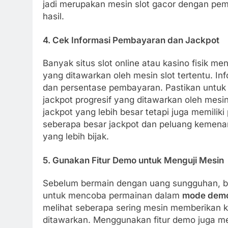
jadi merupakan mesin slot gacor dengan pem
hasil.
4.
Cek Informasi Pembayaran dan Jackpot
Banyak situs slot online atau kasino fisik me
yang ditawarkan oleh mesin slot tertentu. Info
dan persentase pembayaran. Pastikan untu
jackpot progresif yang ditawarkan oleh mesin
jackpot yang lebih besar tetapi juga memilik
seberapa besar jackpot dan peluang keme
yang lebih bijak.
5.
Gunakan Fitur Demo untuk Menguji Mesin
Sebelum bermain dengan uang sungguhan, ba
untuk mencoba permainan dalam
mode dem
melihat seberapa sering mesin memberikan
ditawarkan. Menggunakan fitur demo juga m