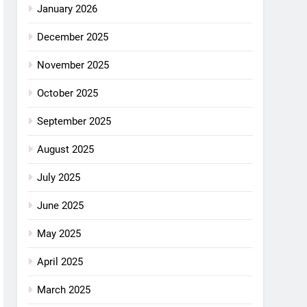
January 2026
December 2025
November 2025
October 2025
September 2025
August 2025
July 2025
June 2025
May 2025
April 2025
March 2025