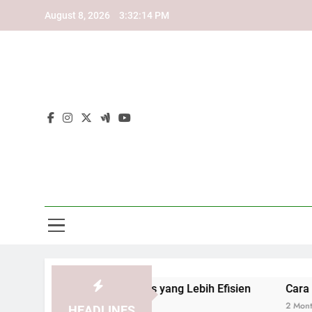
Skip
August 8, 2026
3:32:15 PM
to
content
Kee
Dukung Ch
atif untuk Akses yang Lebih Efisien
Cara Lebah4D Log
2 Months Ago
HEADLINES