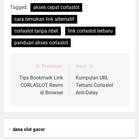
Tagged:
akses cepat corlaslot
cara temukan link alternatif
corlaslot tanpa ribet
link corlaslot terbaru
panduan akses corlaslot
Previous:
Next:
Post
navigation
Tips Bookmark Link
Kumpulan URL
CORLASLOT Resmi
Terbaru Corlaslot
di Browser
Anti-Delay
dana slot gacor