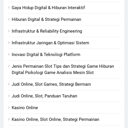
Gaya Hidup Digital & Hiburan Interaktif
Hiburan Digital & Strategi Permainan
Infrastruktur & Reliability Engineering
Infrastruktur Jaringan & Optimasi Sistem
Inovasi Digital & Teknologi Platform
Jenis Permainan Slot Tips dan Strategi Game Hiburan
Digital Psikologi Game Analisis Mesin Slot
Judi Online, Slot Games, Strategi Bermain
Judi Online, Slot, Panduan Taruhan
Kasino Online
Kasino Online, Slot Online, Strategi Permainan