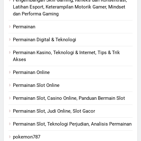
Pengembangan Skill Gaming, Refleks dan Konsentrasi,
Latihan Esport, Keterampilan Motorik Gamer, Mindset
dan Performa Gaming
Permainan
Permainan Digital & Teknologi
Permainan Kasino, Teknologi & Internet, Tips & Trik
Akses
Permainan Online
Permainan Slot Online
Permainan Slot, Casino Online, Panduan Bermain Slot
Permainan Slot, Judi Online, Slot Gacor
Permainan Slot, Teknologi Perjudian, Analisis Permainan
pokemon787