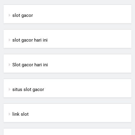
slot gacor
slot gacor hari ini
Slot gacor hari ini
situs slot gacor
link slot