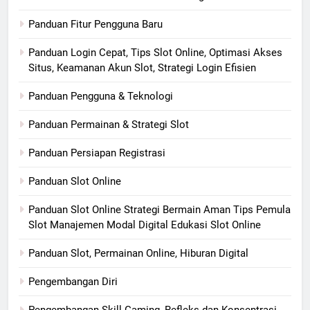
Panduan Fitur Pengguna Baru
Panduan Login Cepat, Tips Slot Online, Optimasi Akses
Situs, Keamanan Akun Slot, Strategi Login Efisien
Panduan Pengguna & Teknologi
Panduan Permainan & Strategi Slot
Panduan Persiapan Registrasi
Panduan Slot Online
Panduan Slot Online Strategi Bermain Aman Tips Pemula
Slot Manajemen Modal Digital Edukasi Slot Online
Panduan Slot, Permainan Online, Hiburan Digital
Pengembangan Diri