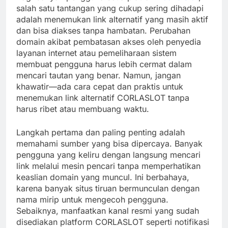
salah satu tantangan yang cukup sering dihadapi
adalah menemukan link alternatif yang masih aktif
dan bisa diakses tanpa hambatan. Perubahan
domain akibat pembatasan akses oleh penyedia
layanan internet atau pemeliharaan sistem
membuat pengguna harus lebih cermat dalam
mencari tautan yang benar. Namun, jangan
khawatir—ada cara cepat dan praktis untuk
menemukan link alternatif CORLASLOT tanpa
harus ribet atau membuang waktu.
Langkah pertama dan paling penting adalah
memahami sumber yang bisa dipercaya. Banyak
pengguna yang keliru dengan langsung mencari
link melalui mesin pencari tanpa memperhatikan
keaslian domain yang muncul. Ini berbahaya,
karena banyak situs tiruan bermunculan dengan
nama mirip untuk mengecoh pengguna.
Sebaiknya, manfaatkan kanal resmi yang sudah
disediakan platform CORLASLOT seperti notifikasi