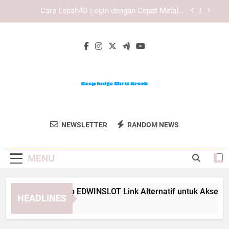
Skip
Cara Mengatasi Kendala Saat Daftar Edwinslot
to
dengan Langkah Praktis dan Aman
content
Cara Mengatasi Kendala Saat Daftar Lebah4D
dengan Langkah yang Lebih Praktis
Panduan Lengkap EDWINSLOT Link Alternatif
untuk Akses yang Lebih Efisien
Cara Lebah4D Login dengan Cepat Melalui
Perangkat Mobile
Cara Mengatasi Kendala Saat Daftar Edwinslot
dengan Langkah Praktis dan Aman
Keep Judge
Dukung Chris Brook Untuk Posisi
Cara Mengatasi Kendala Saat Daftar Lebah4D
NEWSLETTER
RANDOM NEWS
Chris Brook
dengan Langkah yang Lebih Praktis
Kehakiman Dengan Keep Judge Chris
Brook.
MENU
anduan Lengkap EDWINSLOT Link Alternatif untuk Akses yang 
HEADLINES
 Month Ago