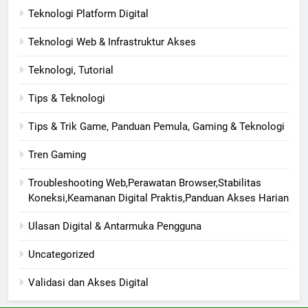
Teknologi Platform Digital
Teknologi Web & Infrastruktur Akses
Teknologi, Tutorial
Tips & Teknologi
Tips & Trik Game, Panduan Pemula, Gaming & Teknologi
Tren Gaming
Troubleshooting Web,Perawatan Browser,Stabilitas
Koneksi,Keamanan Digital Praktis,Panduan Akses Harian
Ulasan Digital & Antarmuka Pengguna
Uncategorized
Validasi dan Akses Digital