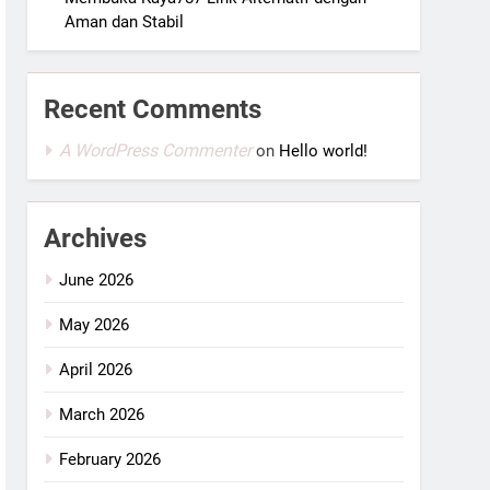
Aman dan Stabil
Recent Comments
A WordPress Commenter
on
Hello world!
Archives
June 2026
May 2026
April 2026
March 2026
February 2026