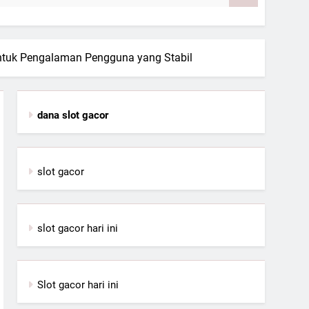
ntuk Pengalaman Pengguna yang Stabil
dana slot gacor
slot gacor
slot gacor hari ini
Slot gacor hari ini