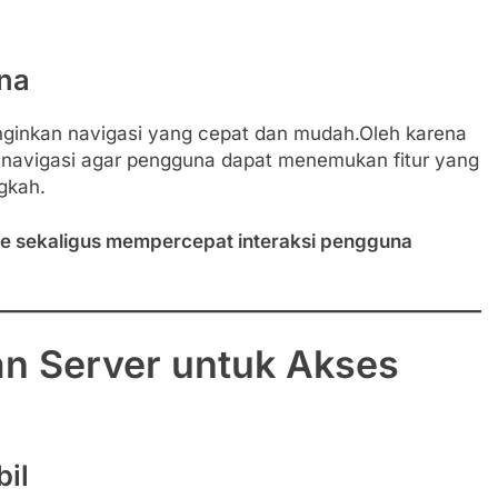
ana
ginkan navigasi yang cepat dan mudah.Oleh karena
r navigasi agar pengguna dapat menemukan fitur yang
gkah.
ce sekaligus mempercepat interaksi pengguna
an Server untuk Akses
bil