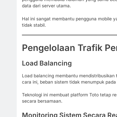
data dari server utama.
Hal ini sangat membantu pengguna mobile y
tidak stabil.
Pengelolaan Trafik P
Load Balancing
Load balancing membantu mendistribusikan t
cara ini, beban sistem tidak menumpuk pada 
Teknologi ini membuat platform Toto tetap r
secara bersamaan.
Monitoring Sistem Secara Re