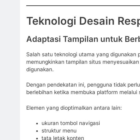
Teknologi Desain Resp
Adaptasi Tampilan untuk Ber
Salah satu teknologi utama yang digunakan pl
memungkinkan tampilan situs menyesuaikan 
digunakan.
Dengan pendekatan ini, pengguna tidak per
berlebihan ketika membuka platform melalui
Elemen yang dioptimalkan antara lain:
ukuran tombol navigasi
struktur menu
tata letak konten