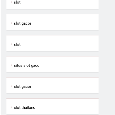
slot
slot gacor
slot
situs slot gacor
slot gacor
slot thailand