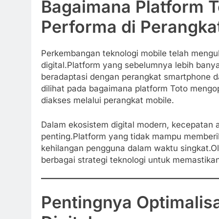
Bagaimana Platform 
Performa di Perangka
Perkembangan teknologi mobile telah mengu
digital.Platform yang sebelumnya lebih bany
beradaptasi dengan perangkat smartphone dan
dilihat pada bagaimana platform Toto mengop
diakses melalui perangkat mobile.
Dalam ekosistem digital modern, kecepatan
penting.Platform yang tidak mampu memberi
kehilangan pengguna dalam waktu singkat.O
berbagai strategi teknologi untuk memastikan
Pentingnya Optimalisa