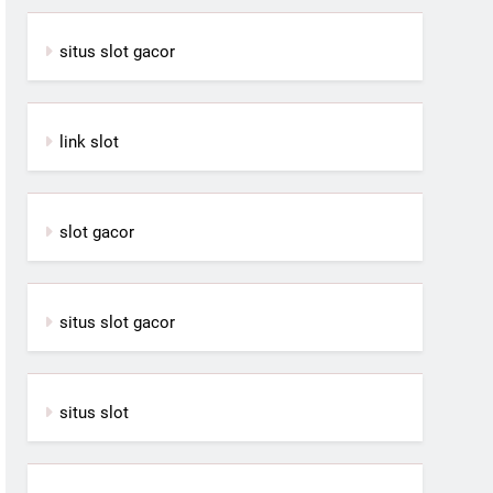
situs slot gacor
link slot
slot gacor
situs slot gacor
situs slot