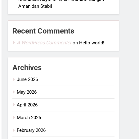
Aman dan Stabil
Recent Comments
A WordPress Commenter
on
Hello world!
Archives
June 2026
May 2026
April 2026
March 2026
February 2026