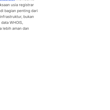
saan usia registrar
di bagian penting dari
 infrastruktur, bukan
 data WHOIS,
a lebih aman dan