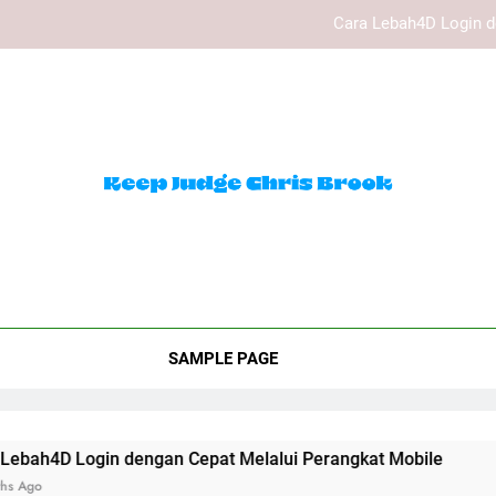
Cara Lebah4D Login d
Cara Mengatasi Kendala Saat Daftar Edwin
Cara Mengatasi Kendala Saat Daftar Lebah
Panduan Lengkap EDWINSLOT Link Alter
Cara Lebah4D Login d
Cara Mengatasi Kendala Saat Daftar Edwin
p Judge Chris Brook
ris Brook Untuk Posisi Kehakiman Dengan Keep Judge Chris Br
Cara Mengatasi Kendala Saat Daftar Lebah
SAMPLE PAGE
in dengan Cepat Melalui Perangkat Mobile
Cara Mengat
2 Months Ago