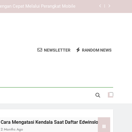
engan Cepat Melalui Perangkat Mobile
slot dengan Langkah Praktis dan Aman
4D dengan Langkah yang Lebih Praktis
natif untuk Akses yang Lebih Efisien
NEWSLETTER
RANDOM NEWS
engan Cepat Melalui Perangkat Mobile
slot dengan Langkah Praktis dan Aman
ook.
4D dengan Langkah yang Lebih Praktis
asi Kendala Saat Daftar Edwinslot dengan Langkah Praktis d