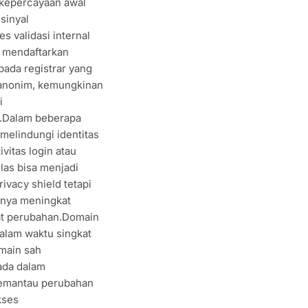
 kepercayaan awal
 sinyal
s validasi internal
uk mendaftarkan
pada registrar yang
s anonim, kemungkinan
i
i.Dalam beberapa
 melindungi identitas
vitas login atau
las bisa menjadi
vacy shield tetapi
sinya meningkat
yat perubahan.Domain
dalam waktu singkat
omain sah
ada dalam
Memantau perubahan
kses