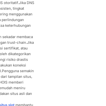
 otoritatif.Jika DNS
isten, tingkat
 sering menggunakan
a perlindungan
ksa keterhubungan
kan sekadar membaca
gan trust-chain.Jika
i sertifikat, atau
oleh dikategorikan
gi risiko drastis
lakukan koneksi
al.Pengguna semakin
ari tampilan situs,
 WHOIS memberi
semudah meniru
akan situs asli dan
situs slot
membantu