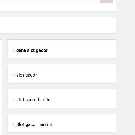
dana slot gacor
slot gacor
slot gacor hari ini
Slot gacor hari ini