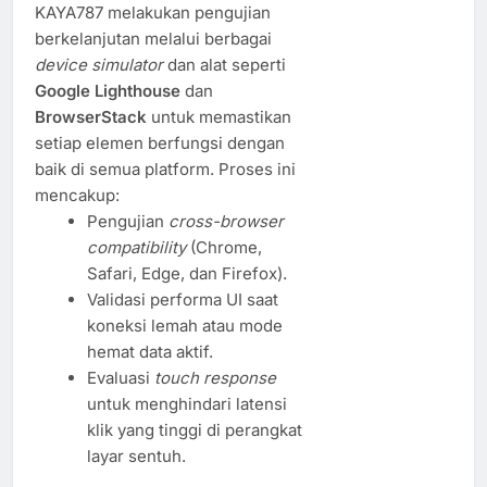
KAYA787 melakukan pengujian
berkelanjutan melalui berbagai
device simulator
dan alat seperti
Google Lighthouse
dan
BrowserStack
untuk memastikan
setiap elemen berfungsi dengan
baik di semua platform. Proses ini
mencakup:
Pengujian
cross-browser
compatibility
(Chrome,
Safari, Edge, dan Firefox).
Validasi performa UI saat
koneksi lemah atau mode
hemat data aktif.
Evaluasi
touch response
untuk menghindari latensi
klik yang tinggi di perangkat
layar sentuh.