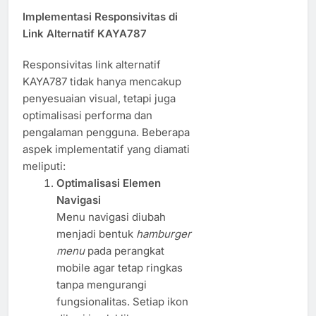
Implementasi Responsivitas di
Link Alternatif KAYA787
Responsivitas link alternatif
KAYA787 tidak hanya mencakup
penyesuaian visual, tetapi juga
optimalisasi performa dan
pengalaman pengguna. Beberapa
aspek implementatif yang diamati
meliputi:
Optimalisasi Elemen
Navigasi
Menu navigasi diubah
menjadi bentuk
hamburger
menu
pada perangkat
mobile agar tetap ringkas
tanpa mengurangi
fungsionalitas. Setiap ikon