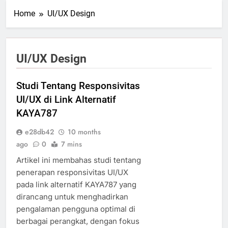
Home
UI/UX Design
UI/UX Design
Studi Tentang Responsivitas
UI/UX di Link Alternatif
KAYA787
e28db42
10 months
ago
0
7 mins
Artikel ini membahas studi tentang
penerapan responsivitas UI/UX
pada link alternatif KAYA787 yang
dirancang untuk menghadirkan
pengalaman pengguna optimal di
berbagai perangkat, dengan fokus