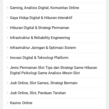
Gaming, Analisis Digital, Komunitas Online
Gaya Hidup Digital & Hiburan Interaktif
Hiburan Digital & Strategi Permainan
Infrastruktur & Reliability Engineering
Infrastruktur Jaringan & Optimasi Sistem
Inovasi Digital & Teknologi Platform
Jenis Permainan Slot Tips dan Strategi Game Hiburan
Digital Psikologi Game Analisis Mesin Slot
Judi Online, Slot Games, Strategi Bermain
Judi Online, Slot, Panduan Taruhan
Kasino Online