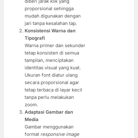
diberi jarak klik yang
proporsional sehingga
mudah digunakan dengan
jari tanpa kesalahan tap.
Konsistensi Warna dan
Tipografi
Warna primer dan sekunder
tetap konsisten di semua
tampilan, menciptakan
identitas visual yang kuat.
Ukuran font diatur ulang
secara proporsional agar
tetap terbaca di layar kecil
tanpa perlu melakukan
zoom.
Adaptasi Gambar dan
Media
Gambar menggunakan
format
responsive image