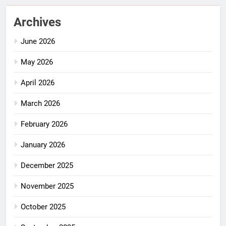
Archives
June 2026
May 2026
April 2026
March 2026
February 2026
January 2026
December 2025
November 2025
October 2025