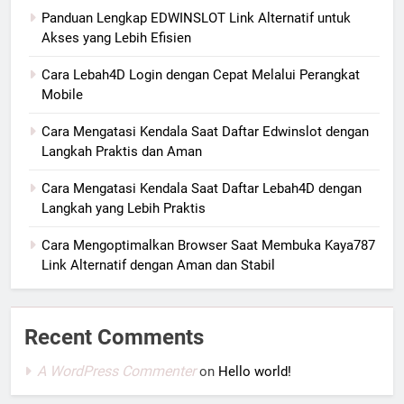
Panduan Lengkap EDWINSLOT Link Alternatif untuk
Akses yang Lebih Efisien
Cara Lebah4D Login dengan Cepat Melalui Perangkat
Mobile
Cara Mengatasi Kendala Saat Daftar Edwinslot dengan
Langkah Praktis dan Aman
Cara Mengatasi Kendala Saat Daftar Lebah4D dengan
Langkah yang Lebih Praktis
Cara Mengoptimalkan Browser Saat Membuka Kaya787
Link Alternatif dengan Aman dan Stabil
Recent Comments
A WordPress Commenter
on
Hello world!