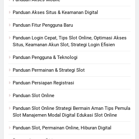
Panduan Akses Situs & Keamanan Digital
Panduan Fitur Pengguna Baru
Panduan Login Cepat, Tips Slot Online, Optimasi Akses
Situs, Keamanan Akun Slot, Strategi Login Efisien
Panduan Pengguna & Teknologi
Panduan Permainan & Strategi Slot
Panduan Persiapan Registrasi
Panduan Slot Online
Panduan Slot Online Strategi Bermain Aman Tips Pemula
Slot Manajemen Modal Digital Edukasi Slot Online
Panduan Slot, Permainan Online, Hiburan Digital