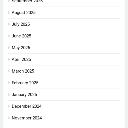
September 2025
August 2025
July 2025
June 2025
May 2025
April 2025
March 2025
February 2025
January 2025
December 2024
November 2024