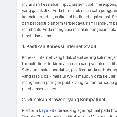
mulai dari kesalahan input, sistem tidak merespons,
yang gagal. Jika Anda termasuk salah satu pengg
kendala tersebut, artikel ini hadir sebagai solusi. B
dari berbagai platform terpercaya, kami rangkum 
membantu Anda mengatasi masalah pengisian data 
tepat, dan aman.
1. Pastikan Koneksi Internet Stabil
Koneksi internet yang tidak stabil sering kali menj
formulir tidak terkirim atau data yang sudah diisi tib
Sebelum mulai mendaftar, pastikan Anda terhubung
yang stabil, baik melalui Wi-Fi maupun data seluler
menghindari jaringan publik yang rentan terhadap 
pembatasan akses.
2. Gunakan Browser yang Kompatibel
Platform
kaya 787
dirancang agar optimal pada br
Google Chrome, Mozilla Firefox, dan Microsoft Edg