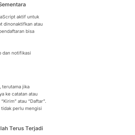
 Sementara
Script aktif untuk
t dinonaktifkan atau
pendaftaran bisa
dan notifikasi
 terutama jika
ya ke catatan atau
Kirim” atau “Daftar”.
 tidak perlu mengisi
ah Terus Terjadi