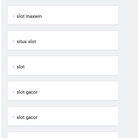
slot maxwin
situs slot
slot
slot gacor
slot gacor