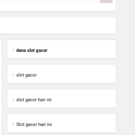
dana slot gacor
slot gacor
slot gacor hari ini
Slot gacor hari ini