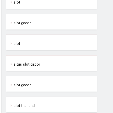
slot
slot gacor
slot
situs slot gacor
slot gacor
slot thailand