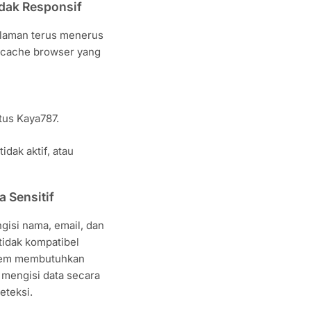
idak Responsif
alaman terus menerus
a cache browser yang
tus Kaya787.
idak aktif, atau
 Sensitif
isi nama, email, dan
tidak kompatibel
istem membutuhkan
 mengisi data secara
eteksi.