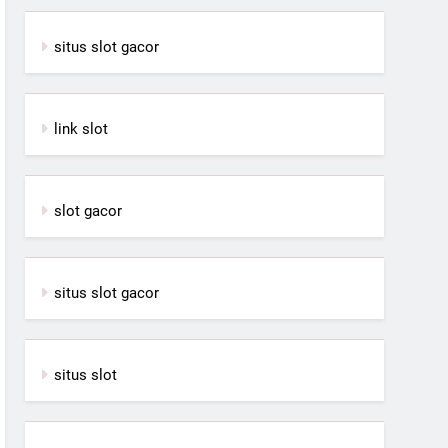
situs slot gacor
link slot
slot gacor
situs slot gacor
situs slot