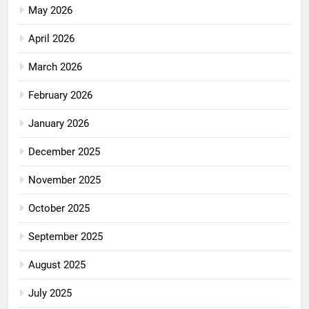
May 2026
April 2026
March 2026
February 2026
January 2026
December 2025
November 2025
October 2025
September 2025
August 2025
July 2025