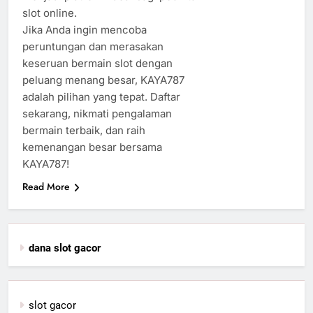
slot online.
Jika Anda ingin mencoba
peruntungan dan merasakan
keseruan bermain slot dengan
peluang menang besar, KAYA787
adalah pilihan yang tepat. Daftar
sekarang, nikmati pengalaman
bermain terbaik, dan raih
kemenangan besar bersama
KAYA787!
Read More
dana slot gacor
slot gacor