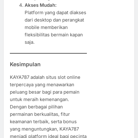
Akses Mudah:
Platform yang dapat diakses
dari desktop dan perangkat
mobile memberikan
fleksibilitas bermain kapan
saja.
Kesimpulan
KAYA787 adalah situs slot online
terpercaya yang menawarkan
peluang besar bagi para pemain
untuk meraih kemenangan.
Dengan berbagai pilihan
permainan berkualitas, fitur
keamanan terbaik, serta bonus
yang menguntungkan, KAYA787
menjadi platform ideal bagi pecinta