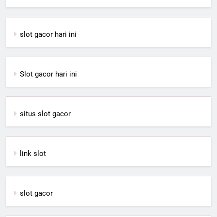
slot gacor hari ini
Slot gacor hari ini
situs slot gacor
link slot
slot gacor