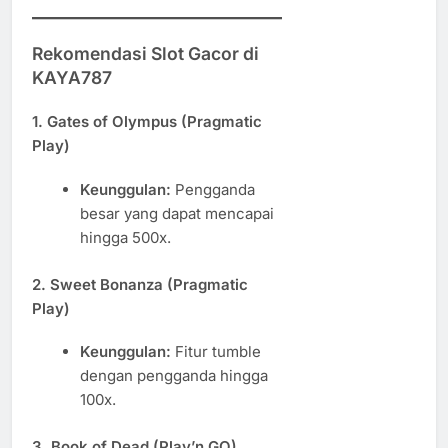
Rekomendasi Slot Gacor di
KAYA787
1. Gates of Olympus (Pragmatic
Play)
Keunggulan:
Pengganda
besar yang dapat mencapai
hingga 500x.
2. Sweet Bonanza (Pragmatic
Play)
Keunggulan:
Fitur tumble
dengan pengganda hingga
100x.
3. Book of Dead (Play’n GO)