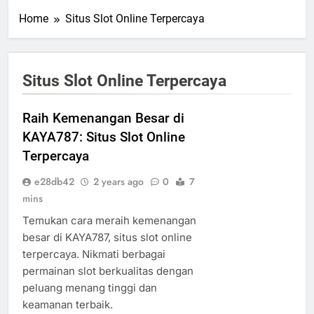
Home
Situs Slot Online Terpercaya
Situs Slot Online Terpercaya
Raih Kemenangan Besar di
KAYA787: Situs Slot Online
Terpercaya
e28db42
2 years ago
0
7
mins
Temukan cara meraih kemenangan
besar di KAYA787, situs slot online
terpercaya. Nikmati berbagai
permainan slot berkualitas dengan
peluang menang tinggi dan
keamanan terbaik.