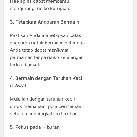
free spins dapat membantu
mengurangi risiko kerugian.
3. Tetapkan Anggaran Bermain
Pastikan Anda menetapkan batas
anggaran untuk bermain, sehingga
Anda tetap dapat menikmati
permainan tanpa risiko kehilangan
terlalu banyak.
4. Bermain dengan Taruhan Kecil
di Awal
Mulailah dengan taruhan kecil
untuk memahami pola permainan
sebelum meningkatkan taruhan.
5. Fokus pada Hiburan