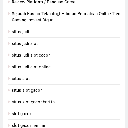
Review Platform / Panduan Game
Sejarah Kasino Teknologi Hiburan Permainan Online Tren
Gaming Inovasi Digital
situs judi
situs judi slot
situs judi slot gacor
situs judi slot online
situs slot
situs slot gacor
situs slot gacor hari ini
slot gacor
slot gacor hari ini