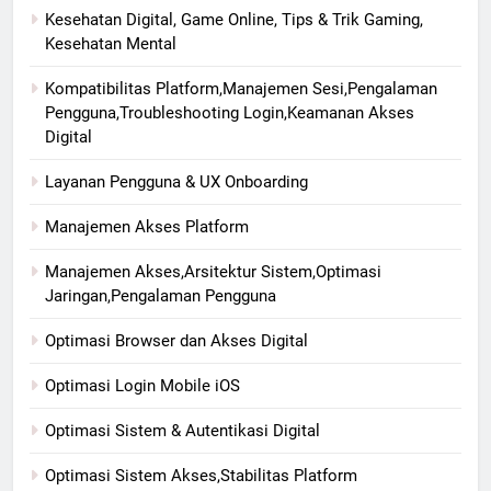
Kesehatan Digital, Game Online, Tips & Trik Gaming,
Kesehatan Mental
Kompatibilitas Platform,Manajemen Sesi,Pengalaman
Pengguna,Troubleshooting Login,Keamanan Akses
Digital
Layanan Pengguna & UX Onboarding
Manajemen Akses Platform
Manajemen Akses,Arsitektur Sistem,Optimasi
Jaringan,Pengalaman Pengguna
Optimasi Browser dan Akses Digital
Optimasi Login Mobile iOS
Optimasi Sistem & Autentikasi Digital
Optimasi Sistem Akses,Stabilitas Platform