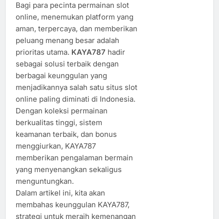
Bagi para pecinta permainan slot
online, menemukan platform yang
aman, terpercaya, dan memberikan
peluang menang besar adalah
prioritas utama.
KAYA787
hadir
sebagai solusi terbaik dengan
berbagai keunggulan yang
menjadikannya salah satu situs slot
online paling diminati di Indonesia.
Dengan koleksi permainan
berkualitas tinggi, sistem
keamanan terbaik, dan bonus
menggiurkan, KAYA787
memberikan pengalaman bermain
yang menyenangkan sekaligus
menguntungkan.
Dalam artikel ini, kita akan
membahas keunggulan KAYA787,
strategi untuk meraih kemenangan