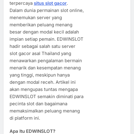
terpercaya
situs slot gacor
.
Dalam dunia permainan slot online,
menemukan server yang
memberikan peluang menang
besar dengan modal kecil adalah
impian setiap pemain. EDWINSLOT
hadir sebagai salah satu server
slot gacor asal Thailand yang
menawarkan pengalaman bermain
menarik dan kesempatan menang
yang tinggi, meskipun hanya
dengan modal receh. Artikel ini
akan mengupas tuntas mengapa
EDWINSLOT semakin diminati para
pecinta slot dan bagaimana
memaksimalkan peluang menang
di platform ini.
Apa Itu EDWINSLOT?