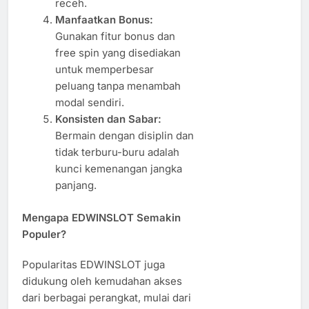
receh.
Manfaatkan Bonus:
Gunakan fitur bonus dan
free spin yang disediakan
untuk memperbesar
peluang tanpa menambah
modal sendiri.
Konsisten dan Sabar:
Bermain dengan disiplin dan
tidak terburu-buru adalah
kunci kemenangan jangka
panjang.
Mengapa EDWINSLOT Semakin
Populer?
Popularitas EDWINSLOT juga
didukung oleh kemudahan akses
dari berbagai perangkat, mulai dari