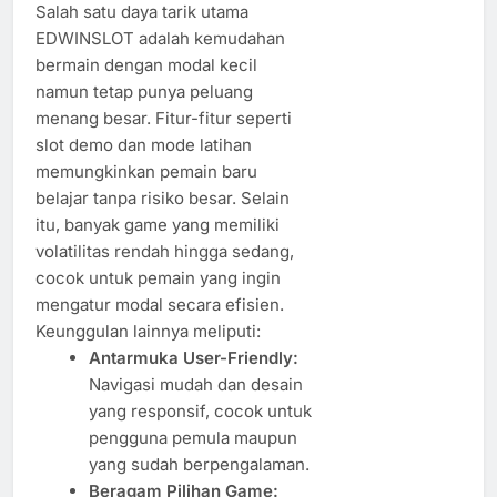
Salah satu daya tarik utama
EDWINSLOT adalah kemudahan
bermain dengan modal kecil
namun tetap punya peluang
menang besar. Fitur-fitur seperti
slot demo dan mode latihan
memungkinkan pemain baru
belajar tanpa risiko besar. Selain
itu, banyak game yang memiliki
volatilitas rendah hingga sedang,
cocok untuk pemain yang ingin
mengatur modal secara efisien.
Keunggulan lainnya meliputi:
Antarmuka User-Friendly:
Navigasi mudah dan desain
yang responsif, cocok untuk
pengguna pemula maupun
yang sudah berpengalaman.
Beragam Pilihan Game: