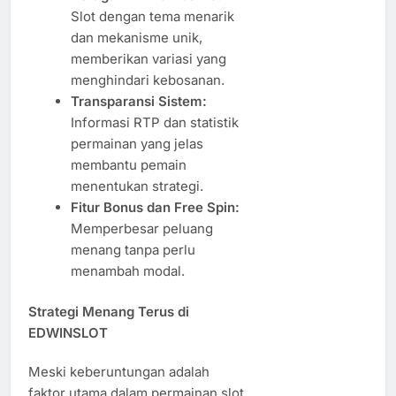
Slot dengan tema menarik
dan mekanisme unik,
memberikan variasi yang
menghindari kebosanan.
Transparansi Sistem:
Informasi RTP dan statistik
permainan yang jelas
membantu pemain
menentukan strategi.
Fitur Bonus dan Free Spin:
Memperbesar peluang
menang tanpa perlu
menambah modal.
Strategi Menang Terus di
EDWINSLOT
Meski keberuntungan adalah
faktor utama dalam permainan slot,