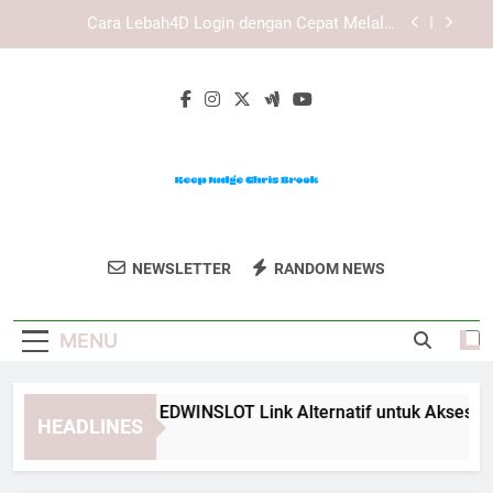
Skip
Cara Mengatasi Kendala Saat Daftar Edwinslot
to
dengan Langkah Praktis dan Aman
content
Cara Mengatasi Kendala Saat Daftar Lebah4D
dengan Langkah yang Lebih Praktis
Panduan Lengkap EDWINSLOT Link Alternatif
untuk Akses yang Lebih Efisien
Cara Lebah4D Login dengan Cepat Melalui
Perangkat Mobile
Cara Mengatasi Kendala Saat Daftar Edwinslot
dengan Langkah Praktis dan Aman
Keep Judge
Dukung Chris Brook Untuk Posisi
Cara Mengatasi Kendala Saat Daftar Lebah4D
NEWSLETTER
RANDOM NEWS
Chris Brook
dengan Langkah yang Lebih Praktis
Kehakiman Dengan Keep Judge Chris
Brook.
MENU
nduan Lengkap EDWINSLOT Link Alternatif untuk Akses yang L
HEADLINES
onth Ago