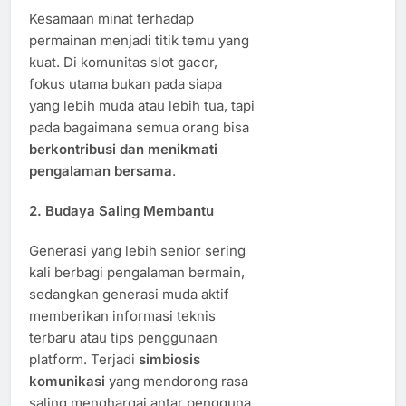
Kesamaan minat terhadap
permainan menjadi titik temu yang
kuat. Di komunitas slot gacor,
fokus utama bukan pada siapa
yang lebih muda atau lebih tua, tapi
pada bagaimana semua orang bisa
berkontribusi dan menikmati
pengalaman bersama
.
2.
Budaya Saling Membantu
Generasi yang lebih senior sering
kali berbagi pengalaman bermain,
sedangkan generasi muda aktif
memberikan informasi teknis
terbaru atau tips penggunaan
platform. Terjadi
simbiosis
komunikasi
yang mendorong rasa
saling menghargai antar pengguna.