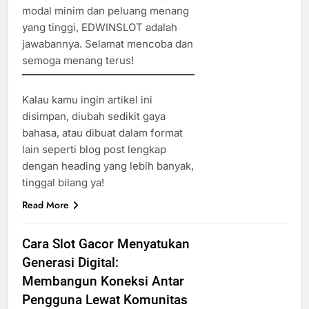
modal minim dan peluang menang
yang tinggi, EDWINSLOT adalah
jawabannya. Selamat mencoba dan
semoga menang terus!
Kalau kamu ingin artikel ini
disimpan, diubah sedikit gaya
bahasa, atau dibuat dalam format
lain seperti blog post lengkap
dengan heading yang lebih banyak,
tinggal bilang ya!
Read More
Cara Slot Gacor Menyatukan
Generasi Digital:
Membangun Koneksi Antar
Pengguna Lewat Komunitas