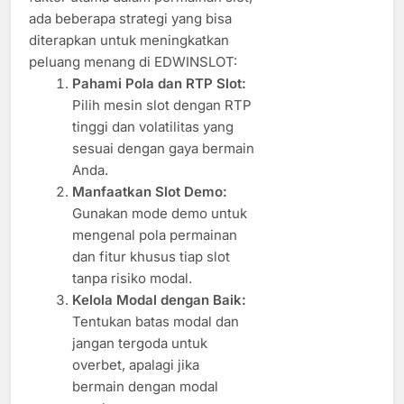
ada beberapa strategi yang bisa
diterapkan untuk meningkatkan
peluang menang di EDWINSLOT:
Pahami Pola dan RTP Slot:
Pilih mesin slot dengan RTP
tinggi dan volatilitas yang
sesuai dengan gaya bermain
Anda.
Manfaatkan Slot Demo:
Gunakan mode demo untuk
mengenal pola permainan
dan fitur khusus tiap slot
tanpa risiko modal.
Kelola Modal dengan Baik:
Tentukan batas modal dan
jangan tergoda untuk
overbet, apalagi jika
bermain dengan modal