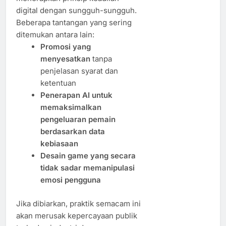
digital dengan sungguh-sungguh.
Beberapa tantangan yang sering
ditemukan antara lain:
Promosi yang
menyesatkan
tanpa
penjelasan syarat dan
ketentuan
Penerapan AI untuk
memaksimalkan
pengeluaran pemain
berdasarkan data
kebiasaan
Desain game yang secara
tidak sadar memanipulasi
emosi pengguna
Jika dibiarkan, praktik semacam ini
akan merusak kepercayaan publik