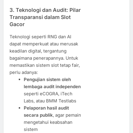
3. Teknologi dan Audit: Pilar
Transparansi dalam Slot
Gacor
Teknologi seperti RNG dan AI
dapat memperkuat atau merusak
keadilan digital, tergantung
bagaimana penerapannya. Untuk
memastikan sistem slot tetap fair,
perlu adanya:
Pengujian sistem oleh
lembaga audit independen
seperti eCOGRA, iTech
Labs, atau BMM Testlabs
Pelaporan hasil audit
secara publik
, agar pemain
mengetahui keabsahan
sistem