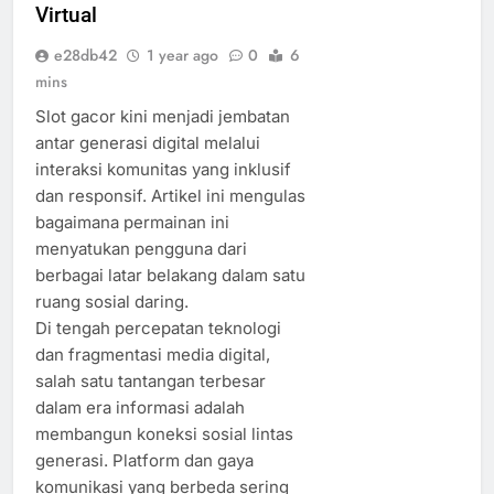
Virtual
e28db42
1 year ago
0
6
mins
Slot gacor kini menjadi jembatan
antar generasi digital melalui
interaksi komunitas yang inklusif
dan responsif. Artikel ini mengulas
bagaimana permainan ini
menyatukan pengguna dari
berbagai latar belakang dalam satu
ruang sosial daring.
Di tengah percepatan teknologi
dan fragmentasi media digital,
salah satu tantangan terbesar
dalam era informasi adalah
membangun koneksi sosial lintas
generasi. Platform dan gaya
komunikasi yang berbeda sering