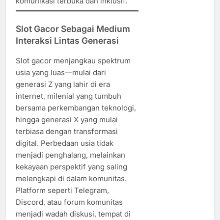
komunikasi terbuka dan inklusif.
Slot Gacor Sebagai Medium
Interaksi Lintas Generasi
Slot gacor menjangkau spektrum
usia yang luas—mulai dari
generasi Z yang lahir di era
internet, milenial yang tumbuh
bersama perkembangan teknologi,
hingga generasi X yang mulai
terbiasa dengan transformasi
digital. Perbedaan usia tidak
menjadi penghalang, melainkan
kekayaan perspektif yang saling
melengkapi di dalam komunitas.
Platform seperti Telegram,
Discord, atau forum komunitas
menjadi wadah diskusi, tempat di