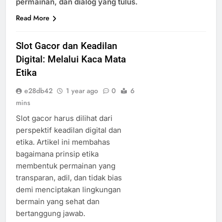
permainan, dan dialog yang tulus.
Read More
Slot Gacor dan Keadilan
Digital: Melalui Kaca Mata
Etika
e28db42
1 year ago
0
6
mins
Slot gacor harus dilihat dari
perspektif keadilan digital dan
etika. Artikel ini membahas
bagaimana prinsip etika
membentuk permainan yang
transparan, adil, dan tidak bias
demi menciptakan lingkungan
bermain yang sehat dan
bertanggung jawab.