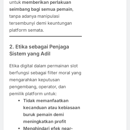
untuk
memberikan perlakuan
seimbang bagi semua pemain
,
tanpa adanya manipulasi
tersembunyi demi keuntungan
platform semata.
2. Etika sebagai Penjaga
Sistem yang Adil
Etika digital dalam permainan slot
berfungsi sebagai filter moral yang
mengarahkan keputusan
pengembang, operator, dan
pemilik platform untuk:
Tidak memanfaatkan
kecanduan atau kebiasaan
buruk pemain demi
meningkatkan profit
Menghindari efek near-