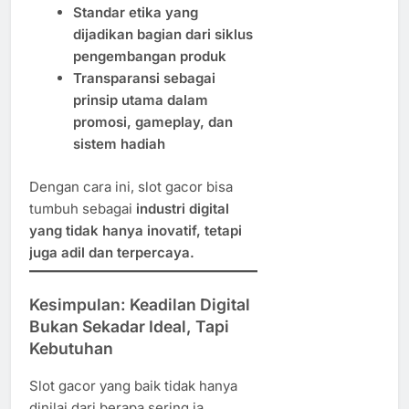
Standar etika yang
dijadikan bagian dari siklus
pengembangan produk
Transparansi sebagai
prinsip utama dalam
promosi, gameplay, dan
sistem hadiah
Dengan cara ini, slot gacor bisa
tumbuh sebagai
industri digital
yang tidak hanya inovatif, tetapi
juga adil dan terpercaya.
Kesimpulan: Keadilan Digital
Bukan Sekadar Ideal, Tapi
Kebutuhan
Slot gacor yang baik tidak hanya
dinilai dari berapa sering ia