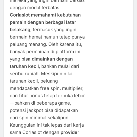
mereka yang ingin bermain cerdas
dengan modal terbatas.
Corlaslot memahami kebutuhan
pemain dengan berbagai latar
belakang
, termasuk yang ingin
bermain hemat namun tetap punya
peluang menang. Oleh karena itu,
banyak permainan di platform ini
yang
bisa dimainkan dengan
taruhan kecil
, bahkan mulai dari
seribu rupiah. Meskipun nilai
taruhan kecil, peluang
mendapatkan free spin, multiplier,
dan fitur bonus tetap terbuka lebar
—bahkan di beberapa game,
potensi jackpot bisa didapatkan
dari spin minimal sekalipun.
Keunggulan ini tak lepas dari kerja
sama Corlaslot dengan
provider