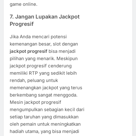
game online.
7.
Jangan Lupakan Jackpot
Progresif
Jika Anda mencari potensi
kemenangan besar, slot dengan
jackpot progresif
bisa menjadi
pilihan yang menarik. Meskipun
jackpot progresif cenderung
memiliki RTP yang sedikit lebih
rendah, peluang untuk
memenangkan jackpot yang terus
berkembang sangat menggoda.
Mesin jackpot progresif
mengumpulkan sebagian kecil dari
setiap taruhan yang dimasukkan
oleh pemain untuk meningkatkan
hadiah utama, yang bisa menjadi