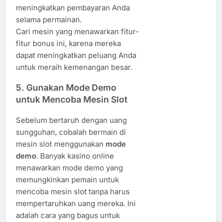
meningkatkan pembayaran Anda
selama permainan.
Cari mesin yang menawarkan fitur-
fitur bonus ini, karena mereka
dapat meningkatkan peluang Anda
untuk meraih kemenangan besar.
5.
Gunakan Mode Demo
untuk Mencoba Mesin Slot
Sebelum bertaruh dengan uang
sungguhan, cobalah bermain di
mesin slot menggunakan
mode
demo
. Banyak kasino online
menawarkan mode demo yang
memungkinkan pemain untuk
mencoba mesin slot tanpa harus
mempertaruhkan uang mereka. Ini
adalah cara yang bagus untuk