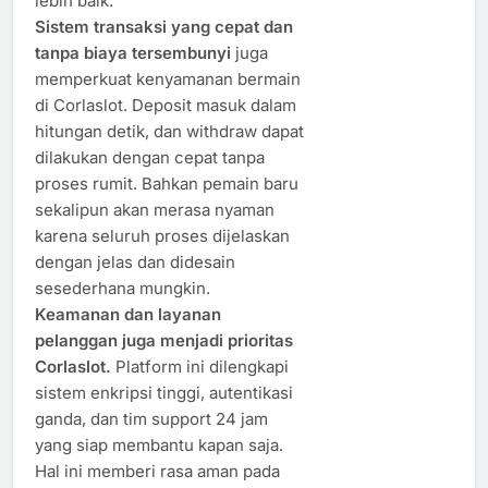
lebih baik.
Sistem transaksi yang cepat dan
tanpa biaya tersembunyi
juga
memperkuat kenyamanan bermain
di Corlaslot. Deposit masuk dalam
hitungan detik, dan withdraw dapat
dilakukan dengan cepat tanpa
proses rumit. Bahkan pemain baru
sekalipun akan merasa nyaman
karena seluruh proses dijelaskan
dengan jelas dan didesain
sesederhana mungkin.
Keamanan dan layanan
pelanggan juga menjadi prioritas
Corlaslot.
Platform ini dilengkapi
sistem enkripsi tinggi, autentikasi
ganda, dan tim support 24 jam
yang siap membantu kapan saja.
Hal ini memberi rasa aman pada