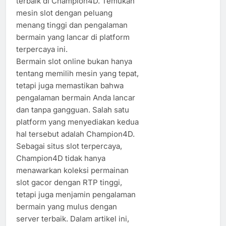
terbaik di Champion4D. Temukan
mesin slot dengan peluang
menang tinggi dan pengalaman
bermain yang lancar di platform
terpercaya ini.
Bermain slot online bukan hanya
tentang memilih mesin yang tepat,
tetapi juga memastikan bahwa
pengalaman bermain Anda lancar
dan tanpa gangguan. Salah satu
platform yang menyediakan kedua
hal tersebut adalah Champion4D.
Sebagai situs slot terpercaya,
Champion4D tidak hanya
menawarkan koleksi permainan
slot gacor dengan RTP tinggi,
tetapi juga menjamin pengalaman
bermain yang mulus dengan
server terbaik. Dalam artikel ini,