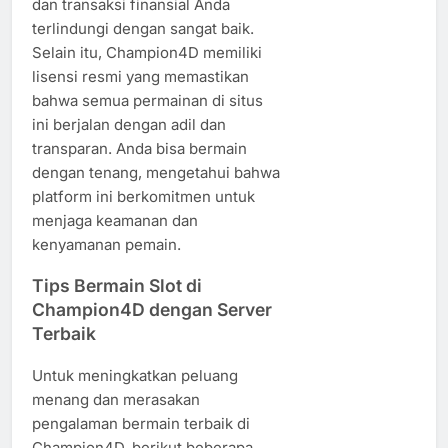
dan transaksi finansial Anda
terlindungi dengan sangat baik.
Selain itu, Champion4D memiliki
lisensi resmi yang memastikan
bahwa semua permainan di situs
ini berjalan dengan adil dan
transparan. Anda bisa bermain
dengan tenang, mengetahui bahwa
platform ini berkomitmen untuk
menjaga keamanan dan
kenyamanan pemain.
Tips Bermain Slot di
Champion4D dengan Server
Terbaik
Untuk meningkatkan peluang
menang dan merasakan
pengalaman bermain terbaik di
Champion4D, berikut beberapa