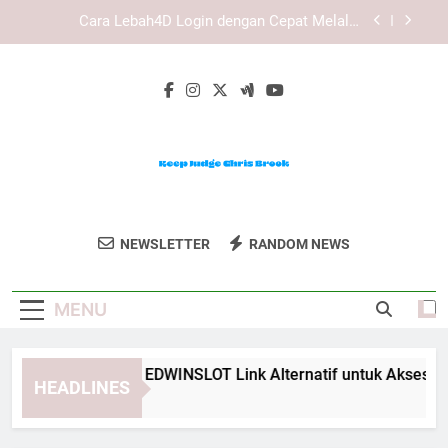
Skip
Cara Mengatasi Kendala Saat Daftar Edwinslot
to
dengan Langkah Praktis dan Aman
content
Cara Mengatasi Kendala Saat Daftar Lebah4D
dengan Langkah yang Lebih Praktis
Panduan Lengkap EDWINSLOT Link Alternatif
untuk Akses yang Lebih Efisien
Cara Lebah4D Login dengan Cepat Melalui
Perangkat Mobile
Cara Mengatasi Kendala Saat Daftar Edwinslot
dengan Langkah Praktis dan Aman
Keep Judge
Dukung Chris Brook Untuk Posisi
Cara Mengatasi Kendala Saat Daftar Lebah4D
NEWSLETTER
RANDOM NEWS
Chris Brook
dengan Langkah yang Lebih Praktis
Kehakiman Dengan Keep Judge Chris
Brook.
MENU
nduan Lengkap EDWINSLOT Link Alternatif untuk Akses yang L
HEADLINES
onth Ago