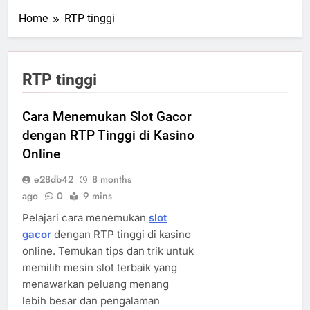
Home
RTP tinggi
RTP tinggi
Cara Menemukan Slot Gacor
dengan RTP Tinggi di Kasino
Online
e28db42
8 months
ago
0
9 mins
Pelajari cara menemukan
slot
gacor
dengan RTP tinggi di kasino
online. Temukan tips dan trik untuk
memilih mesin slot terbaik yang
menawarkan peluang menang
lebih besar dan pengalaman