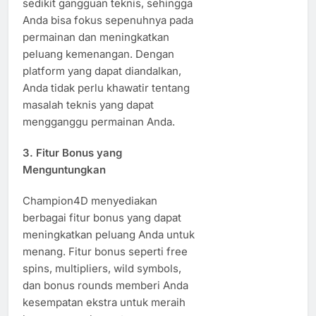
sedikit gangguan teknis, sehingga
Anda bisa fokus sepenuhnya pada
permainan dan meningkatkan
peluang kemenangan. Dengan
platform yang dapat diandalkan,
Anda tidak perlu khawatir tentang
masalah teknis yang dapat
mengganggu permainan Anda.
3.
Fitur Bonus yang
Menguntungkan
Champion4D menyediakan
berbagai fitur bonus yang dapat
meningkatkan peluang Anda untuk
menang. Fitur bonus seperti free
spins, multipliers, wild symbols,
dan bonus rounds memberi Anda
kesempatan ekstra untuk meraih