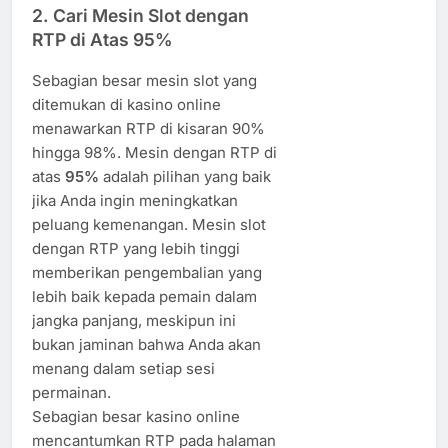
2.
Cari Mesin Slot dengan
RTP di Atas 95%
Sebagian besar mesin slot yang
ditemukan di kasino online
menawarkan RTP di kisaran 90%
hingga 98%. Mesin dengan RTP di
atas
95%
adalah pilihan yang baik
jika Anda ingin meningkatkan
peluang kemenangan. Mesin slot
dengan RTP yang lebih tinggi
memberikan pengembalian yang
lebih baik kepada pemain dalam
jangka panjang, meskipun ini
bukan jaminan bahwa Anda akan
menang dalam setiap sesi
permainan.
Sebagian besar kasino online
mencantumkan RTP pada halaman