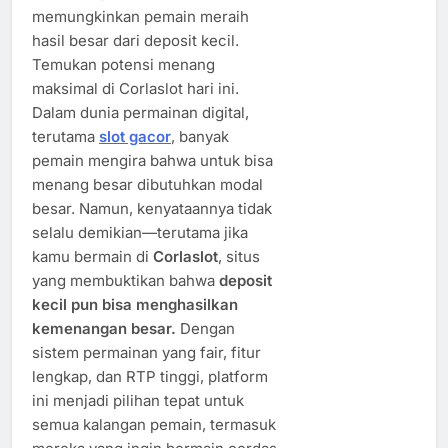
memungkinkan pemain meraih
hasil besar dari deposit kecil.
Temukan potensi menang
maksimal di Corlaslot hari ini.
Dalam dunia permainan digital,
terutama
slot gacor
, banyak
pemain mengira bahwa untuk bisa
menang besar dibutuhkan modal
besar. Namun, kenyataannya tidak
selalu demikian—terutama jika
kamu bermain di
Corlaslot
, situs
yang membuktikan bahwa
deposit
kecil pun bisa menghasilkan
kemenangan besar.
Dengan
sistem permainan yang fair, fitur
lengkap, dan RTP tinggi, platform
ini menjadi pilihan tepat untuk
semua kalangan pemain, termasuk