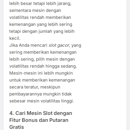
lebih besar tetapi lebih jarang,
sementara mesin dengan
volatilitas rendah memberikan
kemenangan yang lebih sering
tetapi dengan jumlah yang lebih
kecil.
Jika Anda mencari
slot gacor
, yang
sering memberikan kemenangan
lebih sering, pilih mesin dengan
volatilitas rendah hingga sedang.
Mesin-mesin ini lebih mungkin
untuk memberikan kemenangan
secara teratur, meskipun
pembayarannya mungkin tidak
sebesar mesin volatilitas tinggi.
4.
Cari Mesin Slot dengan
Fitur Bonus dan Putaran
Gratis